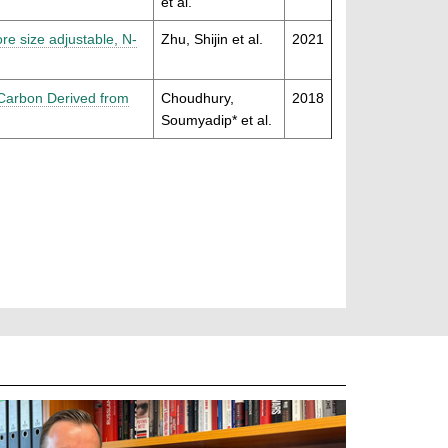
et al.
re size adjustable, N-
Zhu, Shijin et al.
2021
 Carbon Derived from
Choudhury,
2018
Soumyadip* et al.