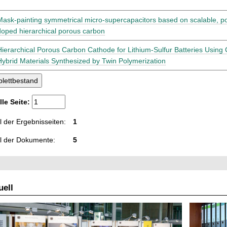
Mask-painting symmetrical micro-supercapacitors based on scalable, po
doped hierarchical porous carbon
Hierarchical Porous Carbon Cathode for Lithium-Sulfur Batteries Using
Hybrid Materials Synthesized by Twin Polymerization
lle Seite:
 der Ergebnisseiten:
1
l der Dokumente:
5
ell