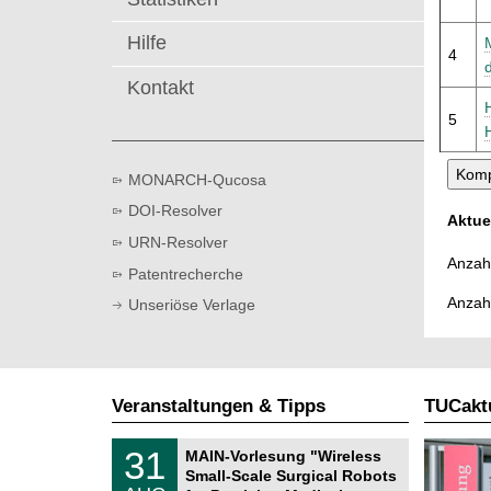
t
Hilfe
4
Kontakt
5
MONARCH-Qucosa
DOI-Resolver
Aktue
URN-Resolver
Anzahl
Patentrecherche
Anzah
Unseriöse Verlage
Veranstaltungen & Tipps
TUCaktu
T
3
31
MAIN-Vorlesung "Wireless
U
1
Small-Scale Surgical Robots
C
.