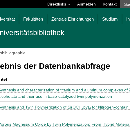
Direktlinks
Anmelden
Kontakt
iversität
Fakultäten
Zentrale Einrichtungen
Studium
In
niversitätsbibliothek
tsbibliographie
ebnis der Datenbankabfrage
itel
Synthesis and characterization of titanium and aluminum complexes of
alcoholate and their use in base-catalyzed twin polymerization
Synthesis and Twin Polymerization of Si(OCH
py)
for Nitrogen-contain
2
4
Porous Magnesium Oxide by Twin Polymerization: From Hybrid Materials