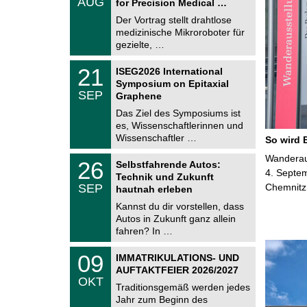
AUG
h
for Precision Medical …
0
e
8
Der Vortrag stellt drahtlose
m
.
medizinische Mikroroboter für
n
2
i
gezielte, …
0
t
2
z
T
6
2
21
ISEG2026 International
U
1
Symposium on Epitaxial
C
.
SEP
h
Graphene
0
e
9
Das Ziel des Symposiums ist
m
.
es, Wissenschaftlerinnen und
n
2
i
Wissenschaftler …
So wird 
0
t
2
z
T
Wanderaus
6
2
26
Selbstfahrende Autos:
U
6
4. Septem
Technik und Zukunft
C
.
SEP
Chemnitz
h
hautnah erleben
0
e
9
Kannst du dir vorstellen, dass
m
.
Autos in Zukunft ganz allein
n
2
i
fahren? In …
0
t
2
z
T
6
0
09
IMMATRIKULATIONS- UND
U
9
AUFTAKTFEIER 2026/2027
C
.
OKT
h
1
Traditionsgemäß werden jedes
e
0
Jahr zum Beginn des
m
.