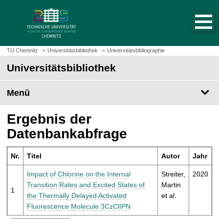
S
S
t
p
a
r
r
i
t
n
TU Chemnitz
Universitätsbibliothek
Universitätsbibliographie
s
g
Universitätsbibliothek
e
e
i
z
t
Menü
u
e
m
a
H
Ergebnis der
u
a
Datenbankabfrage
f
u
r
p
u
Nr.
Titel
Autor
Jahr
t
f
i
Impact of Chlorine on the Internal
Streiter,
2020
e
n
Transition Rates and Excited States of
Martin
n
1
h
the Thermally Delayed Activated
et al.
a
Fluorescence Molecule 3CzClIPN
l