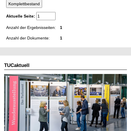
t
Aktuelle Seite:
Anzahl der Ergebnisseiten:
1
Anzahl der Dokumente:
1
TUCaktuell