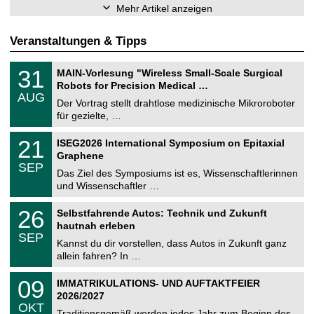
Mehr Artikel anzeigen
Veranstaltungen & Tipps
T
3
31
MAIN-Vorlesung "Wireless Small-Scale Surgical
U
1
Robots for Precision Medical …
C
.
AUG
h
0
Der Vortrag stellt drahtlose medizinische Mikroroboter
e
8
für gezielte, …
m
.
n
2
T
i
2
21
ISEG2026 International Symposium on Epitaxial
0
U
t
1
2
Graphene
C
z
.
6
SEP
h
0
Das Ziel des Symposiums ist es, Wissenschaftlerinnen
e
9
und Wissenschaftler …
m
.
n
2
T
i
2
26
Selbstfahrende Autos: Technik und Zukunft
0
U
t
6
2
hautnah erleben
C
z
.
6
SEP
h
0
Kannst du dir vorstellen, dass Autos in Zukunft ganz
e
9
allein fahren? In …
m
.
n
2
T
i
0
09
IMMATRIKULATIONS- UND AUFTAKTFEIER
0
U
t
9
2
2026/2027
C
z
.
6
OKT
h
1
Traditionsgemäß werden jedes Jahr zum Beginn des