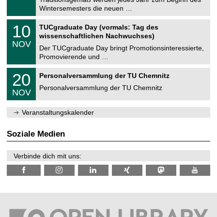
e
0
Wintersemesters die neuen …
m
.
n
2
Z
i
1
10
TUCgraduate Day (vormals: Tag des
0
e
t
0
2
wissenschaftlichen Nachwuchses)
n
z
.
6
NOV
t
1
Der TUCgraduate Day bringt Promotionsinteressierte,
r
1
Promovierende und …
u
.
m
2
T
f
2
20
Personalversammlung der TU Chemnitz
0
U
ü
0
2
C
r
Personalversammlung der TU Chemnitz
.
6
NOV
h
d
1
e
e
1
m
n
.
Veranstaltungskalender
n
w
2
i
i
0
t
s
2
Soziale Medien
z
s
6
e
n
Verbinde dich mit uns:
s
c
h
a
f
t
l
i