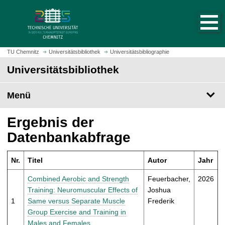
S
S
t
p
a
r
r
i
t
n
TU Chemnitz
Universitätsbibliothek
Universitätsbibliographie
s
g
Universitätsbibliothek
e
e
i
z
t
Menü
u
e
m
a
H
Ergebnis der
u
a
Datenbankabfrage
f
u
r
p
u
Nr.
Titel
Autor
Jahr
t
f
i
Combined Aerobic and Strength
Feuerbacher,
2026
e
n
Training: Neuromuscular Effects of
Joshua
n
h
1
Same versus Separate Muscle
Frederik
a
Group Exercise and Training in
l
Males and Females