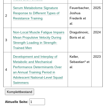
t
Serum Metabolome Signature
Feuerbacher,
2025
Response to Different Types of
Joshua
2
Resistance Training
Frederik et
al.
Non-Local Muscle Fatigue Impairs
Dragutinovic,
2024
Mean Propulsive Velocity During
Boris et al.
3
Strength Loading in Strength-
Trained Men
Development and Interplay of
Keller,
2023
Metabolic and Mechanical
Sebastian* et
Performance Determinants Over
al.
4
an Annual Training Period in
Adolescent National-Level Squad
Swimmers
Aktuelle Seite: