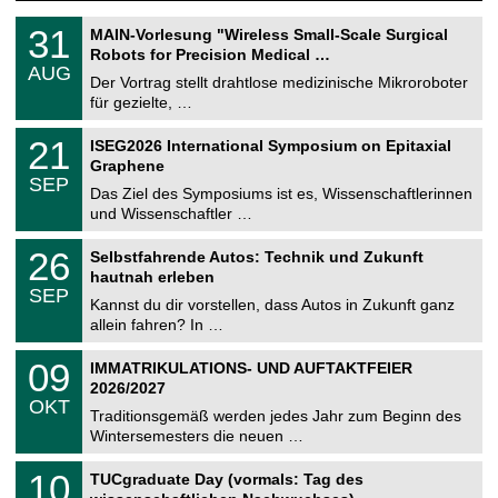
T
3
31
MAIN-Vorlesung "Wireless Small-Scale Surgical
U
1
Robots for Precision Medical …
C
.
AUG
h
0
Der Vortrag stellt drahtlose medizinische Mikroroboter
e
8
für gezielte, …
m
.
n
2
T
i
2
21
ISEG2026 International Symposium on Epitaxial
0
U
t
1
2
Graphene
C
z
.
6
SEP
h
0
Das Ziel des Symposiums ist es, Wissenschaftlerinnen
e
9
und Wissenschaftler …
m
.
n
2
T
i
2
26
Selbstfahrende Autos: Technik und Zukunft
0
U
t
6
2
hautnah erleben
C
z
.
6
SEP
h
0
Kannst du dir vorstellen, dass Autos in Zukunft ganz
e
9
allein fahren? In …
m
.
n
2
T
i
0
09
IMMATRIKULATIONS- UND AUFTAKTFEIER
0
U
t
9
2
2026/2027
C
z
.
6
OKT
h
1
Traditionsgemäß werden jedes Jahr zum Beginn des
e
0
Wintersemesters die neuen …
m
.
n
2
Z
i
1
10
TUCgraduate Day (vormals: Tag des
0
e
t
0
2