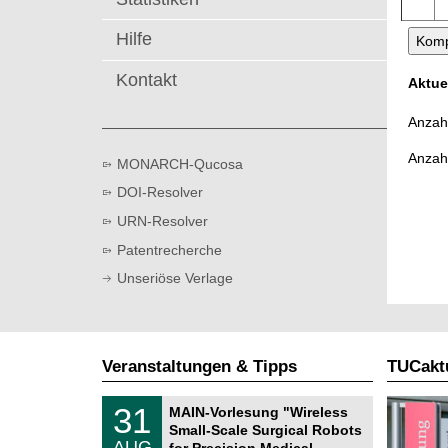
t
Hilfe
Kontakt
Aktue
Anzahl
Anzah
MONARCH-Qucosa
DOI-Resolver
URN-Resolver
Patentrecherche
Unseriöse Verlage
Veranstaltungen & Tipps
TUCaktu
T
3
31
MAIN-Vorlesung "Wireless
U
1
Small-Scale Surgical Robots
C
.
AUG
h
for Precision Medical …