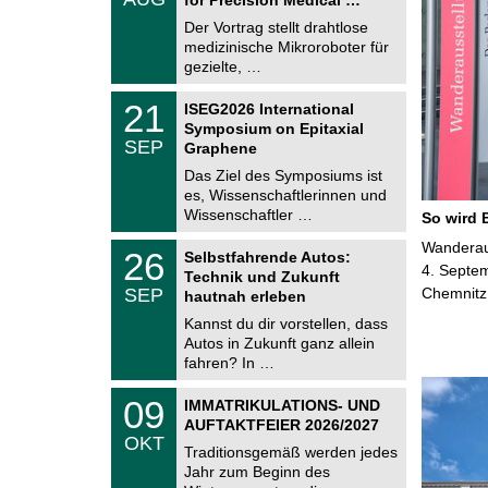
0
e
8
Der Vortrag stellt drahtlose
m
.
medizinische Mikroroboter für
n
2
i
gezielte, …
0
t
2
z
T
6
2
21
ISEG2026 International
U
1
Symposium on Epitaxial
C
.
SEP
h
Graphene
0
e
9
Das Ziel des Symposiums ist
m
.
es, Wissenschaftlerinnen und
n
2
i
Wissenschaftler …
So wird 
0
t
2
z
T
Wanderaus
6
2
26
Selbstfahrende Autos:
U
6
4. Septem
Technik und Zukunft
C
.
SEP
Chemnitz
h
hautnah erleben
0
e
9
Kannst du dir vorstellen, dass
m
.
Autos in Zukunft ganz allein
n
2
i
fahren? In …
0
t
2
z
T
6
0
09
IMMATRIKULATIONS- UND
U
9
AUFTAKTFEIER 2026/2027
C
.
OKT
h
1
Traditionsgemäß werden jedes
e
0
Jahr zum Beginn des
m
.