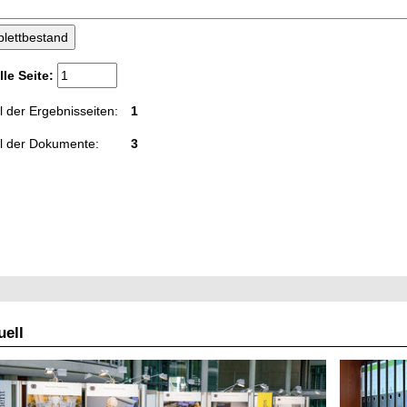
lle Seite:
 der Ergebnisseiten:
1
l der Dokumente:
3
ell