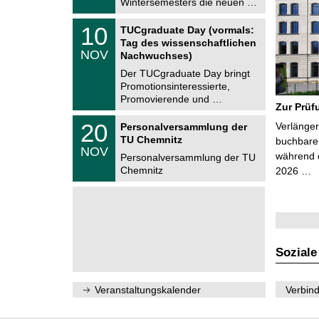
Wintersemesters die neuen …
n
2
i
0
Z
t
1
10
2
TUCgraduate Day (vormals:
e
z
0
6
Tag des wissenschaftlichen
n
.
NOV
t
Nachwuchses)
1
r
1
Der TUCgraduate Day bringt
u
.
Promotionsinteressierte,
m
2
f
Promovierende und …
0
Zur Prüf
ü
2
r
T
6
2
20
Verlänger
Personalversammlung der
d
U
0
TU Chemnitz
e
C
buchbare 
.
NOV
n
h
während d
1
Personalversammlung der TU
w
e
1
Chemnitz
2026 …
i
m
.
s
n
2
s
i
0
e
t
2
n
z
6
s
c
h
Soziale
a
f
t
l
Veranstaltungskalender
Verbind
i
c