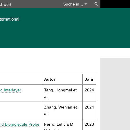
Suchen
Suche in…
ternational
Autor
Jahr
d Interlayer
Tang, Hongmei et
2024
al.
Zhang, Wenlan et
2024
al.
and Biomolecule Probe
Ferro, Letícia M.
2023