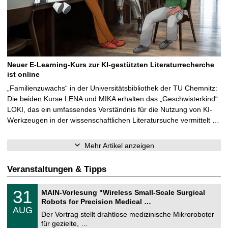
Neuer E-Learning-Kurs zur KI-gestützten Literaturrecherche
ist online
„Familienzuwachs“ in der Universitätsbibliothek der TU Chemnitz:
Die beiden Kurse LENA und MIKA erhalten das „Geschwisterkind“
LOKI, das ein umfassendes Verständnis für die Nutzung von KI-
Werkzeugen in der wissenschaftlichen Literatursuche vermittelt …
Mehr Artikel anzeigen
Veranstaltungen & Tipps
T
3
31
MAIN-Vorlesung "Wireless Small-Scale Surgical
U
1
Robots for Precision Medical …
C
.
AUG
h
0
Der Vortrag stellt drahtlose medizinische Mikroroboter
e
8
für gezielte, …
m