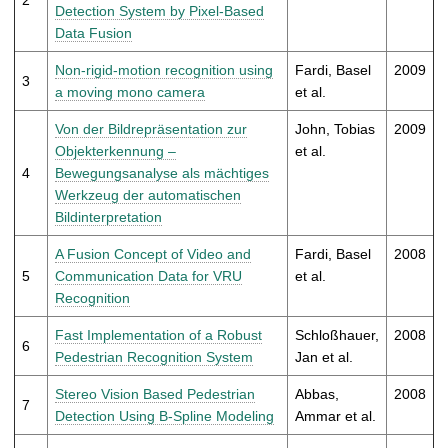
t
Detection System by Pixel-Based
Data Fusion
Non-rigid-motion recognition using
Fardi, Basel
2009
3
a moving mono camera
et al.
Von der Bildrepräsentation zur
John, Tobias
2009
Objekterkennung –
et al.
4
Bewegungsanalyse als mächtiges
Werkzeug der automatischen
Bildinterpretation
A Fusion Concept of Video and
Fardi, Basel
2008
5
Communication Data for VRU
et al.
Recognition
Fast Implementation of a Robust
Schloßhauer,
2008
6
Pedestrian Recognition System
Jan et al.
Stereo Vision Based Pedestrian
Abbas,
2008
7
Detection Using B-Spline Modeling
Ammar et al.