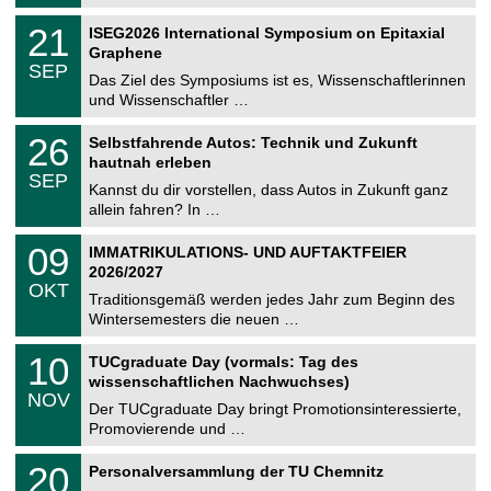
.
n
2
T
i
2
21
ISEG2026 International Symposium on Epitaxial
0
U
t
1
2
Graphene
C
z
.
6
SEP
h
0
Das Ziel des Symposiums ist es, Wissenschaftlerinnen
e
9
und Wissenschaftler …
m
.
n
2
T
i
2
26
Selbstfahrende Autos: Technik und Zukunft
0
U
t
6
2
hautnah erleben
C
z
.
6
SEP
h
0
Kannst du dir vorstellen, dass Autos in Zukunft ganz
e
9
allein fahren? In …
m
.
n
2
T
i
0
09
IMMATRIKULATIONS- UND AUFTAKTFEIER
0
U
t
9
2
2026/2027
C
z
.
6
OKT
h
1
Traditionsgemäß werden jedes Jahr zum Beginn des
e
0
Wintersemesters die neuen …
m
.
n
2
Z
i
1
10
TUCgraduate Day (vormals: Tag des
0
e
t
0
2
wissenschaftlichen Nachwuchses)
n
z
.
6
NOV
t
1
Der TUCgraduate Day bringt Promotionsinteressierte,
r
1
Promovierende und …
u
.
m
2
T
f
2
20
Personalversammlung der TU Chemnitz
0
U
ü
0
2