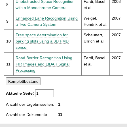
Unobstructed Space Recognition
Fardi, Basel
2008
8
with a Monochrome Camera
et al.
Enhanced Lane Recognition Using
Weigel,
2007
9
a Two Camera System
Hendrik et al.
Free space determination for
Scheunert,
2007
10
parking slots using a 3D PMD
Ullrich et al.
sensor
Road Border Recognition Using
Fardi, Basel
2007
11
FIR Images and LIDAR Signal
et al.
Processing
Aktuelle Seite:
Anzahl der Ergebnisseiten:
1
Anzahl der Dokumente:
11