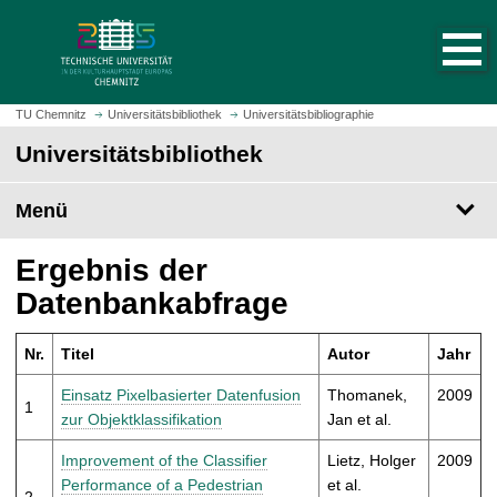
S
S
t
p
a
r
r
i
t
n
TU Chemnitz
Universitätsbibliothek
Universitätsbibliographie
s
g
Universitätsbibliothek
e
e
i
z
t
Menü
u
e
m
a
H
Ergebnis der
u
a
Datenbankabfrage
f
u
r
p
u
Nr.
Titel
Autor
Jahr
t
f
i
Einsatz Pixelbasierter Datenfusion
Thomanek,
2009
e
1
n
zur Objektklassifikation
Jan et al.
n
h
a
Improvement of the Classifier
Lietz, Holger
2009
l
Performance of a Pedestrian
et al.
2