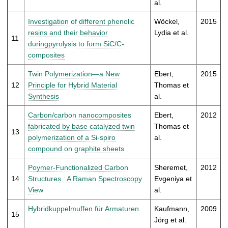
al.
Investigation of different phenolic
Wöckel,
2015
resins and their behavior
Lydia et al.
11
duringpyrolysis to form SiC/C-
composites
Twin Polymerization—a New
Ebert,
2015
12
Principle for Hybrid Material
Thomas et
Synthesis
al.
Carbon/carbon nanocomposites
Ebert,
2012
fabricated by base catalyzed twin
Thomas et
13
polymerization of a Si-spiro
al.
compound on graphite sheets
Poymer-Functionalized Carbon
Sheremet,
2012
14
Structures : A Raman Spectroscopy
Evgeniya et
View
al.
Hybridkuppelmuffen für Armaturen
Kaufmann,
2009
15
Jörg et al.