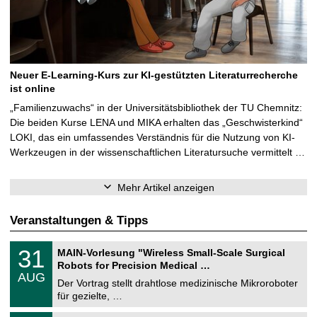
Neuer E-Learning-Kurs zur KI-gestützten Literaturrecherche
ist online
„Familienzuwachs“ in der Universitätsbibliothek der TU Chemnitz:
Die beiden Kurse LENA und MIKA erhalten das „Geschwisterkind“
LOKI, das ein umfassendes Verständnis für die Nutzung von KI-
Werkzeugen in der wissenschaftlichen Literatursuche vermittelt …
Mehr Artikel anzeigen
Veranstaltungen & Tipps
T
3
31
MAIN-Vorlesung "Wireless Small-Scale Surgical
U
1
Robots for Precision Medical …
C
.
AUG
h
0
Der Vortrag stellt drahtlose medizinische Mikroroboter
e
8
für gezielte, …
m
.
n
2
T