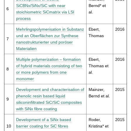
SiCBNx/SiNx/SiC with near
Bernd* et
6
stoichiometric SiCmatrix via LSI
al.
process
Mehrlingspolymerisation in Substanz
Ebert,
2016
und an Oberflächen zur Synthese
Thomas
7
nanostrukturierter und poröser
Materialien
Multiple polymerization – formation
Ebert,
2016
of hybrid materials consisting of two
Thomas et
8
or more polymers from one
al.
monomer
Development and characterisation of
Mainzer,
2015
phenolic resin based liquid
Bernd et al.
9
siliconinfiltrated SiC/SiC composites
with SiNx fibre coating
Development of a SiNx based
Roder,
2015
10
barrier coating for SiC fibres
Kristina* et