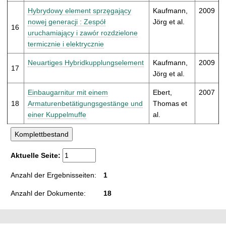
Hybrydowy element sprzęgający
Kaufmann,
2009
nowej generacji : Zespół
Jörg et al.
16
uruchamiający i zawór rozdzielone
termicznie i elektrycznie
Neuartiges Hybridkupplungselement
Kaufmann,
2009
17
Jörg et al.
Einbaugarnitur mit einem
Ebert,
2007
18
Armaturenbetätigungsgestänge und
Thomas et
einer Kuppelmuffe
al.
Aktuelle Seite:
Anzahl der Ergebnisseiten:
1
Anzahl der Dokumente:
18