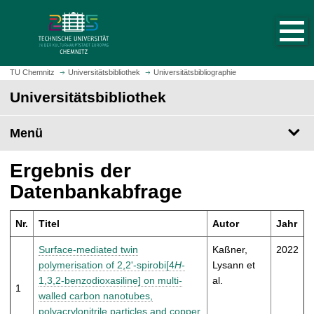
S
S
t
p
a
r
r
i
t
n
TU Chemnitz
Universitätsbibliothek
Universitätsbibliographie
s
g
Universitätsbibliothek
e
e
i
z
t
Menü
u
e
m
a
H
Ergebnis der
u
a
Datenbankabfrage
f
u
r
p
u
Nr.
Titel
Autor
Jahr
t
f
i
Surface-mediated twin
Kaßner,
2022
e
n
polymerisation of 2,2'-spirobi[4
H
-
Lysann et
n
h
1,3,2-benzodioxasiline] on multi-
al.
1
a
walled carbon nanotubes,
l
polyacrylonitrile particles and copper