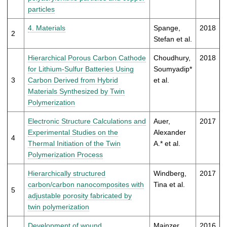
t
particles
4. Materials
Spange,
2018
2
Stefan et al.
Hierarchical Porous Carbon Cathode
Choudhury,
2018
for Lithium-Sulfur Batteries Using
Soumyadip*
3
Carbon Derived from Hybrid
et al.
Materials Synthesized by Twin
Polymerization
Electronic Structure Calculations and
Auer,
2017
Experimental Studies on the
Alexander
4
Thermal Initiation of the Twin
A.* et al.
Polymerization Process
Hierarchically structured
Windberg,
2017
carbon/carbon nanocomposites with
Tina et al.
5
adjustable porosity fabricated by
twin polymerization
Development of wound
Mainzer,
2016