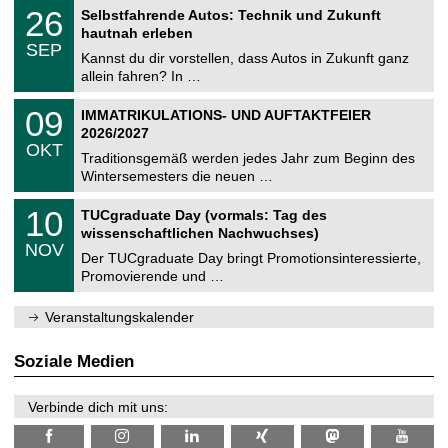
2
T
i
2
26
Selbstfahrende Autos: Technik und Zukunft
0
U
t
6
2
hautnah erleben
C
z
.
6
SEP
h
0
Kannst du dir vorstellen, dass Autos in Zukunft ganz
e
9
allein fahren? In …
m
.
n
2
T
i
0
09
IMMATRIKULATIONS- UND AUFTAKTFEIER
0
U
t
9
2
2026/2027
C
z
.
6
OKT
h
1
Traditionsgemäß werden jedes Jahr zum Beginn des
e
0
Wintersemesters die neuen …
m
.
n
2
Z
i
1
10
TUCgraduate Day (vormals: Tag des
0
e
t
0
2
wissenschaftlichen Nachwuchses)
n
z
.
6
NOV
t
1
Der TUCgraduate Day bringt Promotionsinteressierte,
r
1
Promovierende und …
u
.
m
2
f
0
Veranstaltungskalender
ü
2
r
6
d
Soziale Medien
e
n
w
Verbinde dich mit uns:
i
s
s