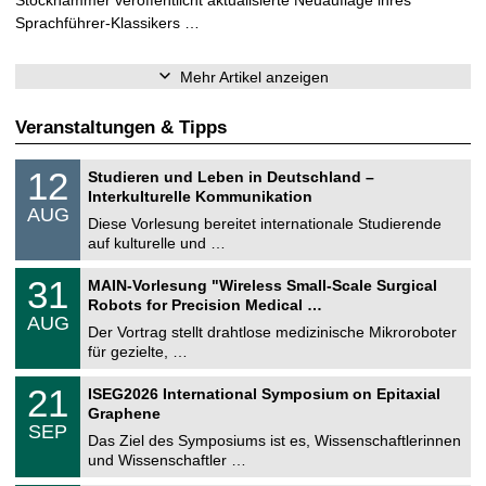
Sprachführer-Klassikers …
Mehr Artikel anzeigen
Veranstaltungen & Tipps
S
1
12
Studieren und Leben in Deutschland –
o
2
Interkulturelle Kommunikation
n
.
AUG
s
0
Diese Vorlesung bereitet internationale Studierende
t
8
auf kulturelle und …
i
.
g
2
T
e
3
31
MAIN-Vorlesung "Wireless Small-Scale Surgical
0
U
1
2
Robots for Precision Medical …
C
.
6
AUG
h
0
Der Vortrag stellt drahtlose medizinische Mikroroboter
e
8
für gezielte, …
m
.
n
2
T
i
2
21
ISEG2026 International Symposium on Epitaxial
0
U
t
1
2
Graphene
C
z
.
6
SEP
h
0
Das Ziel des Symposiums ist es, Wissenschaftlerinnen
e
9
und Wissenschaftler …
m
.
n