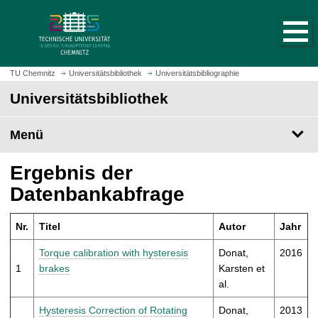
S
S
t
p
a
r
r
i
t
n
TU Chemnitz
Universitätsbibliothek
Universitätsbibliographie
s
g
Universitätsbibliothek
e
e
i
z
t
Menü
u
e
m
a
H
Ergebnis der
u
a
Datenbankabfrage
f
u
r
p
u
Nr.
Titel
Autor
Jahr
t
f
i
Torque calibration with hysteresis
Donat,
2016
e
n
1
brakes
Karsten et
n
h
al.
a
l
Hysteresis Correction of Rotating
Donat,
2013