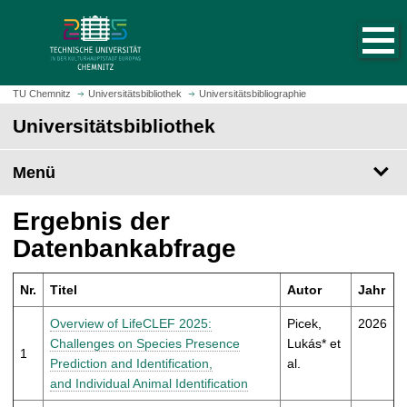
S
S
t
p
a
r
r
i
t
n
TU Chemnitz
Universitätsbibliothek
Universitätsbibliographie
s
g
Universitätsbibliothek
e
e
i
z
t
Menü
u
e
m
a
H
Ergebnis der
u
a
Datenbankabfrage
f
u
r
p
u
Nr.
Titel
Autor
Jahr
t
f
i
Overview of LifeCLEF 2025:
Picek,
2026
e
n
Challenges on Species Presence
Lukás* et
n
1
h
Prediction and Identification,
al.
a
and Individual Animal Identification
l