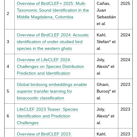
t
Overview of BirdCLEF+ 2025: Multi-
Cañas,
2025
Taxonomic Sound Identification in the
Juan
2
Middle Magdalena, Colombia
Sebastián
et al.
Overview of BirdCLEF 2024: Acoustic
Kahl,
2024
3
identification of under-studied bird
Stefan* et
species in the western ghats
al.
Overview of LifeCLEF 2024:
Joly,
2024
4
Challenges on Species Distribution
Alexis* et
Prediction and Identification
al.
Global birdsong embeddings enable
Ghani,
2023
5
superior transfer learning for
Burooj* et
bioacoustic classification
al.
LifeCLEF 2023 Teaser: Species
Joly,
2023
6
Identification and Prediction
Alexis* et
Challenges
al.
Overview of BirdCLEF 2023:
Kahl,
2023