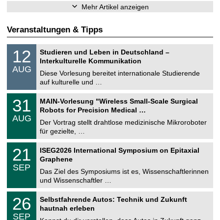
Mehr Artikel anzeigen
Veranstaltungen & Tipps
S
1
12
Studieren und Leben in Deutschland –
o
2
Interkulturelle Kommunikation
n
.
AUG
s
0
Diese Vorlesung bereitet internationale Studierende
t
8
auf kulturelle und …
i
.
g
2
T
e
3
31
MAIN-Vorlesung "Wireless Small-Scale Surgical
0
U
1
2
Robots for Precision Medical …
C
.
6
AUG
h
0
Der Vortrag stellt drahtlose medizinische Mikroroboter
e
8
für gezielte, …
m
.
n
2
T
i
2
21
ISEG2026 International Symposium on Epitaxial
0
U
t
1
2
Graphene
C
z
.
6
SEP
h
0
Das Ziel des Symposiums ist es, Wissenschaftlerinnen
e
9
und Wissenschaftler …
m
.
n
2
T
i
2
26
Selbstfahrende Autos: Technik und Zukunft
0
U
t
6
2
hautnah erleben
C
z
.
6
SEP
h
0