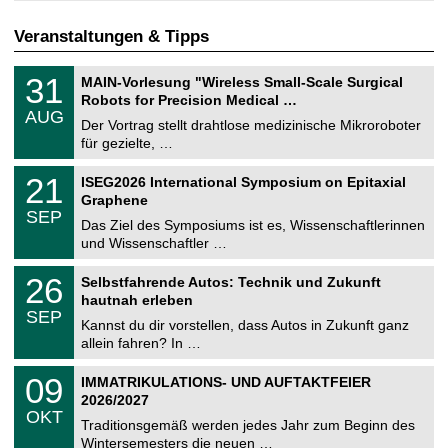
Veranstaltungen & Tipps
T
3
31
MAIN-Vorlesung "Wireless Small-Scale Surgical
U
1
Robots for Precision Medical …
C
.
AUG
h
0
Der Vortrag stellt drahtlose medizinische Mikroroboter
e
8
für gezielte, …
m
.
n
2
T
i
2
21
ISEG2026 International Symposium on Epitaxial
0
U
t
1
2
Graphene
C
z
.
6
SEP
h
0
Das Ziel des Symposiums ist es, Wissenschaftlerinnen
e
9
und Wissenschaftler …
m
.
n
2
T
i
2
26
Selbstfahrende Autos: Technik und Zukunft
0
U
t
6
2
hautnah erleben
C
z
.
6
SEP
h
0
Kannst du dir vorstellen, dass Autos in Zukunft ganz
e
9
allein fahren? In …
m
.
n
2
T
i
0
09
IMMATRIKULATIONS- UND AUFTAKTFEIER
0
U
t
9
2
2026/2027
C
z
.
6
OKT
h
1
Traditionsgemäß werden jedes Jahr zum Beginn des
e
0
Wintersemesters die neuen …
m