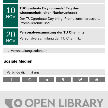
.
n
2
Z
i
1
10
TUCgraduate Day (vormals: Tag des
0
e
t
0
2
wissenschaftlichen Nachwuchses)
n
z
.
6
NOV
t
1
Der TUCgraduate Day bringt Promotionsinteressierte,
r
1
Promovierende und …
u
.
m
2
T
f
2
20
Personalversammlung der TU Chemnitz
0
U
ü
0
2
C
r
Personalversammlung der TU Chemnitz
.
6
NOV
h
d
1
e
e
1
m
n
.
Veranstaltungskalender
n
w
2
i
i
0
t
s
2
Soziale Medien
z
s
6
e
n
Verbinde dich mit uns:
s
c
h
a
f
t
l
i
c
h