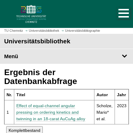
S
S
t
p
a
r
r
i
t
n
TU Chemnitz
Universitätsbibliothek
Universitätsbibliographie
s
g
Universitätsbibliothek
e
e
i
z
t
Menü
u
e
m
a
H
Ergebnis der
u
a
Datenbankabfrage
f
u
r
p
u
Nr.
Titel
Autor
Jahr
t
f
i
Effect of equal-channel angular
Scholze,
2023
e
n
1
pressing on ordering kinetics and
Mario*
n
h
twinning in an 18-carat AuCuAg alloy
et al.
a
l