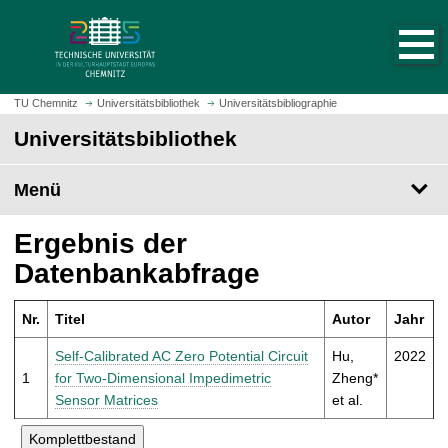
S
S
t
p
a
r
r
i
t
n
TU Chemnitz
Universitätsbibliothek
Universitätsbibliographie
s
g
Universitätsbibliothek
e
e
i
z
t
Menü
u
e
m
a
H
Ergebnis der
u
a
Datenbankabfrage
f
u
r
p
u
Nr.
Titel
Autor
Jahr
t
f
i
Self-Calibrated AC Zero Potential Circuit
Hu,
2022
e
n
1
for Two-Dimensional Impedimetric
Zheng*
n
h
Sensor Matrices
et al.
a
l