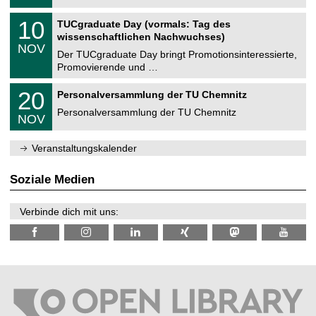
.
n
2
Z
i
1
10
TUCgraduate Day (vormals: Tag des
0
e
t
0
2
wissenschaftlichen Nachwuchses)
n
z
.
6
NOV
t
1
Der TUCgraduate Day bringt Promotionsinteressierte,
r
1
Promovierende und …
u
.
m
2
T
f
2
20
Personalversammlung der TU Chemnitz
0
U
ü
0
2
C
r
Personalversammlung der TU Chemnitz
.
6
NOV
h
d
1
e
e
1
m
n
.
Veranstaltungskalender
n
w
2
i
i
0
t
s
2
Soziale Medien
z
s
6
e
n
Verbinde dich mit uns:
s
c
h
a
f
t
l
i
c
h