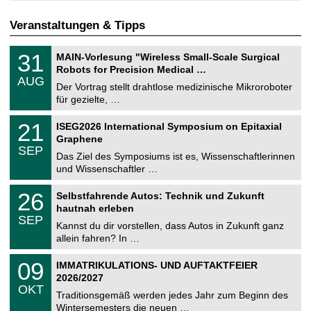
Veranstaltungen & Tipps
T
3
31
MAIN-Vorlesung "Wireless Small-Scale Surgical
U
1
Robots for Precision Medical …
C
.
AUG
h
0
Der Vortrag stellt drahtlose medizinische Mikroroboter
e
8
für gezielte, …
m
.
n
2
T
i
2
21
ISEG2026 International Symposium on Epitaxial
0
U
t
1
2
Graphene
C
z
.
6
SEP
h
0
Das Ziel des Symposiums ist es, Wissenschaftlerinnen
e
9
und Wissenschaftler …
m
.
n
2
T
i
2
26
Selbstfahrende Autos: Technik und Zukunft
0
U
t
6
2
hautnah erleben
C
z
.
6
SEP
h
0
Kannst du dir vorstellen, dass Autos in Zukunft ganz
e
9
allein fahren? In …
m
.
n
2
T
i
0
09
IMMATRIKULATIONS- UND AUFTAKTFEIER
0
U
t
9
2
2026/2027
C
z
.
6
OKT
h
1
Traditionsgemäß werden jedes Jahr zum Beginn des
e
0
Wintersemesters die neuen …
m