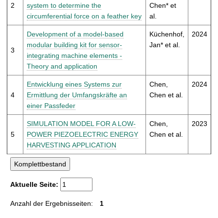
t
2
system to determine the
Chen* et
circumferential force on a feather key
al.
Development of a model-based
Küchenhof,
2024
modular building kit for sensor-
Jan* et al.
3
integrating machine elements -
Theory and application
Entwicklung eines Systems zur
Chen,
2024
4
Ermittlung der Umfangskräfte an
Chen et al.
einer Passfeder
SIMULATION MODEL FOR A LOW-
Chen,
2023
5
POWER PIEZOELECTRIC ENERGY
Chen et al.
HARVESTING APPLICATION
Aktuelle Seite:
Anzahl der Ergebnisseiten:
1