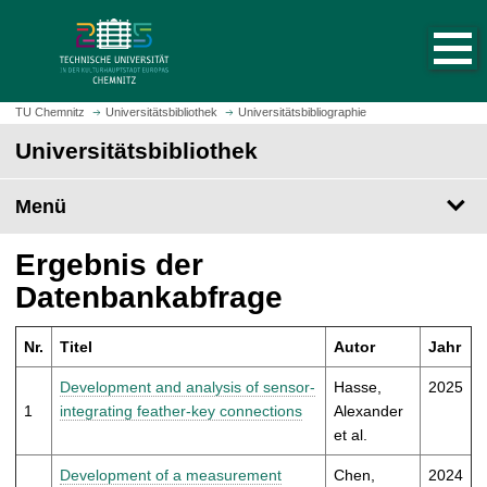
S
S
t
p
a
r
r
i
t
n
TU Chemnitz
Universitätsbibliothek
Universitätsbibliographie
s
g
Universitätsbibliothek
e
e
i
z
t
Menü
u
e
m
a
H
Ergebnis der
u
a
Datenbankabfrage
f
u
r
p
u
Nr.
Titel
Autor
Jahr
t
f
i
Development and analysis of sensor-
Hasse,
2025
e
n
1
integrating feather-key connections
Alexander
n
h
et al.
a
l
Development of a measurement
Chen,
2024