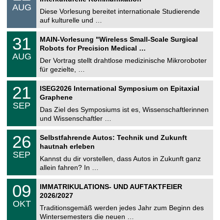
.
AUG
s
0
Diese Vorlesung bereitet internationale Studierende
t
8
auf kulturelle und …
i
.
g
2
T
e
3
31
MAIN-Vorlesung "Wireless Small-Scale Surgical
0
U
1
2
Robots for Precision Medical …
C
.
6
AUG
h
0
Der Vortrag stellt drahtlose medizinische Mikroroboter
e
8
für gezielte, …
m
.
n
2
T
i
2
21
ISEG2026 International Symposium on Epitaxial
0
U
t
1
2
Graphene
C
z
.
6
SEP
h
0
Das Ziel des Symposiums ist es, Wissenschaftlerinnen
e
9
und Wissenschaftler …
m
.
n
2
T
i
2
26
Selbstfahrende Autos: Technik und Zukunft
0
U
t
6
2
hautnah erleben
C
z
.
6
SEP
h
0
Kannst du dir vorstellen, dass Autos in Zukunft ganz
e
9
allein fahren? In …
m
.
n
2
T
i
0
09
IMMATRIKULATIONS- UND AUFTAKTFEIER
0
U
t
9
2
2026/2027
C
z
.
6
OKT
h
1
Traditionsgemäß werden jedes Jahr zum Beginn des
e
0
Wintersemesters die neuen …
m