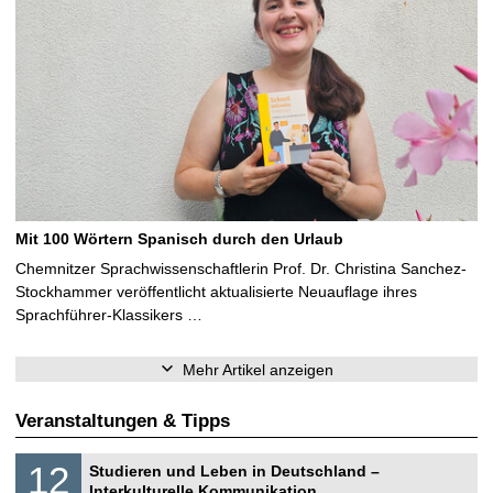
Mit 100 Wörtern Spanisch durch den Urlaub
Chemnitzer Sprachwissenschaftlerin Prof. Dr. Christina Sanchez-
Stockhammer veröffentlicht aktualisierte Neuauflage ihres
Sprachführer-Klassikers …
Mehr Artikel anzeigen
Veranstaltungen & Tipps
S
1
12
Studieren und Leben in Deutschland –
o
2
Interkulturelle Kommunikation
n