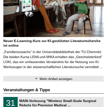
Neuer E-Learning-Kurs zur KI-gestützten Literaturrecherche
ist online
„Familienzuwachs“ in der Universitätsbibliothek der TU Chemnitz:
Die beiden Kurse LENA und MIKA erhalten das „Geschwisterkind“
LOKI, das ein umfassendes Verständnis für die Nutzung von KI-
Werkzeugen in der wissenschaftlichen Literatursuche vermittelt …
Mehr Artikel anzeigen
Veranstaltungen & Tipps
T
3
31
MAIN-Vorlesung "Wireless Small-Scale Surgical
U
1
Robots for Precision Medical …
C