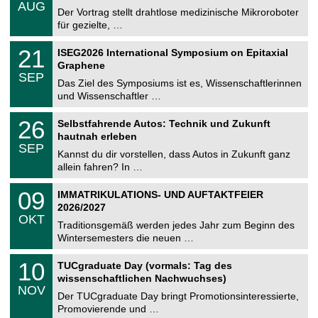
.
AUG
h
0
Der Vortrag stellt drahtlose medizinische Mikroroboter
e
8
für gezielte, …
m
.
n
2
T
i
2
21
ISEG2026 International Symposium on Epitaxial
0
U
t
1
2
Graphene
C
z
.
6
SEP
h
0
Das Ziel des Symposiums ist es, Wissenschaftlerinnen
e
9
und Wissenschaftler …
m
.
n
2
T
i
2
26
Selbstfahrende Autos: Technik und Zukunft
0
U
t
6
2
hautnah erleben
C
z
.
6
SEP
h
0
Kannst du dir vorstellen, dass Autos in Zukunft ganz
e
9
allein fahren? In …
m
.
n
2
T
i
0
09
IMMATRIKULATIONS- UND AUFTAKTFEIER
0
U
t
9
2
2026/2027
C
z
.
6
OKT
h
1
Traditionsgemäß werden jedes Jahr zum Beginn des
e
0
Wintersemesters die neuen …
m
.
n
2
Z
i
1
10
TUCgraduate Day (vormals: Tag des
0
e
t
0
2
wissenschaftlichen Nachwuchses)
n
z
.
6
NOV
t
1
Der TUCgraduate Day bringt Promotionsinteressierte,
r
1
Promovierende und …
u
.