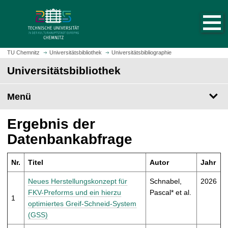
S
S
t
p
a
r
r
i
t
n
TU Chemnitz
Universitätsbibliothek
Universitätsbibliographie
s
g
Universitätsbibliothek
e
e
i
z
t
Menü
u
e
m
a
H
Ergebnis der
u
a
Datenbankabfrage
f
u
r
p
u
Nr.
Titel
Autor
Jahr
t
f
i
Neues Herstellungskonzept für
Schnabel,
2026
e
n
FKV-Preforms und ein hierzu
Pascal* et al.
n
1
h
optimiertes Greif-Schneid-System
a
(GSS)
l