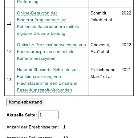
Preforming
Online-Detektion der
Schmidt,
2022
Binderauftragsmenge auf
Jakob et al.
11
Kohlenstofffaserbändern mittels
digitaler Bildverarbeitung
Optische Prozessüberwachung von
Chavoshi,
2022
12
Faserspreizprozessen mittels
Ava* et al.
Kameramesssystem
Naturstoffbasierte Schlichte zur
Fleischmann,
2021
Funktionalisierung von
Marc* et al.
13
Flachsfasern für den Einsatz in
Faser-Kunststoff-Verbunden
Aktuelle Seite:
Anzahl der Ergebnisseiten:
1
Anzahl der Dokumente:
13