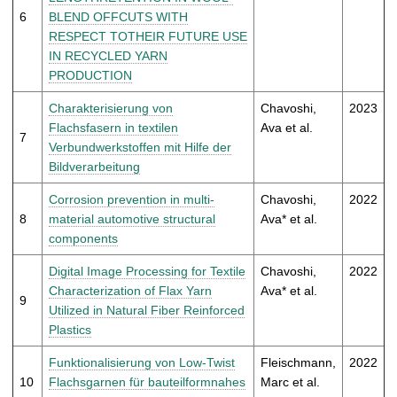
6
BLEND OFFCUTS WITH
RESPECT TOTHEIR FUTURE USE
IN RECYCLED YARN
PRODUCTION
Charakterisierung von
Chavoshi,
2023
Flachsfasern in textilen
Ava et al.
7
Verbundwerkstoffen mit Hilfe der
Bildverarbeitung
Corrosion prevention in multi-
Chavoshi,
2022
8
material automotive structural
Ava* et al.
components
Digital Image Processing for Textile
Chavoshi,
2022
Characterization of Flax Yarn
Ava* et al.
9
Utilized in Natural Fiber Reinforced
Plastics
Funktionalisierung von Low-Twist
Fleischmann,
2022
10
Flachsgarnen für bauteilformnahes
Marc et al.