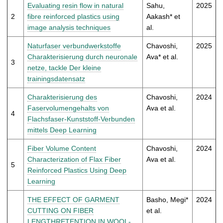
t
Evaluating resin flow in natural
Sahu,
2025
2
fibre reinforced plastics using
Aakash* et
image analysis techniques
al.
Naturfaser verbundwerkstoffe
Chavoshi,
2025
Charakterisierung durch neuronale
Ava* et al.
3
netze, tackle Der kleine
trainingsdatensatz
Charakterisierung des
Chavoshi,
2024
Faservolumengehalts von
Ava et al.
4
Flachsfaser-Kunststoff-Verbunden
mittels Deep Learning
Fiber Volume Content
Chavoshi,
2024
Characterization of Flax Fiber
Ava et al.
5
Reinforced Plastics Using Deep
Learning
THE EFFECT OF GARMENT
Basho, Megi*
2024
CUTTING ON FIBER
et al.
LENGTHRETENTION IN WOOL-