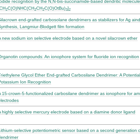
Iodide recognition by the N,N-bis-succinamide-based dendritic molecule
[CH
C(O)NHC(CH
CH
C(O)OtBu)
]
2
2
2
3
2
Silacrown end-grafted carbosolane dendrimers as stabilizers for Ag aind
Synthesis, Langmiur-Blodgett film formation
A new sodium ion selective electrode based on a novel silacrown ether
Organotin compounds: An ionophore system for fluoride ion recognition
Triethylene Glycol Ether End-grafted Carbosilane Dendrimer: A Potentia
Potassium Ion Recognition
A 15-crown-5-functionalized carbosilane dendrimer as ionophore for a
electrodes
A highly selective mercury electrode based on a diamine donor ligand
Lithium-selective potentiometric sensor based on a second generation 
dendrimer