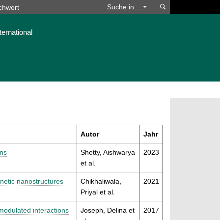
Suchen
Suche in…
ternational
Autor
Jahr
ons
Shetty, Aishwarya
2023
et al.
netic nanostructures
Chikhaliwala,
2021
Priyal et al.
odulated interactions
Joseph, Delina et
2017