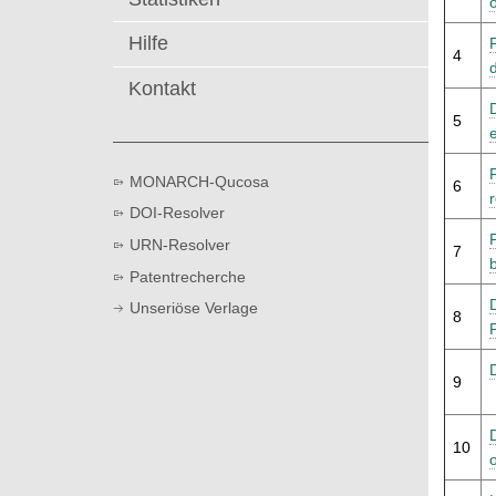
t
Hilfe
4
Kontakt
5
MONARCH-Qucosa
6
DOI-Resolver
URN-Resolver
7
Patentrecherche
Unseriöse Verlage
8
9
10