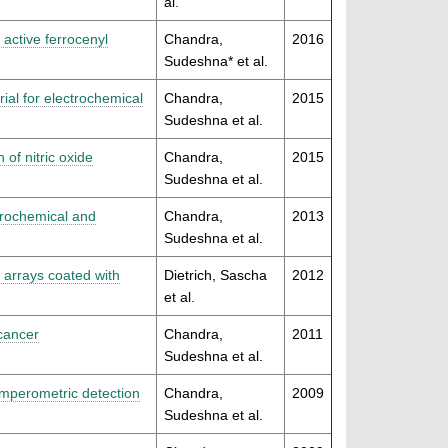
al.
active ferrocenyl
Chandra,
2016
Sudeshna* et al.
ial for electrochemical
Chandra,
2015
Sudeshna et al.
of nitric oxide
Chandra,
2015
Sudeshna et al.
ctrochemical and
Chandra,
2013
Sudeshna et al.
 arrays coated with
Dietrich, Sascha
2012
et al.
cancer
Chandra,
2011
Sudeshna et al.
amperometric detection
Chandra,
2009
Sudeshna et al.