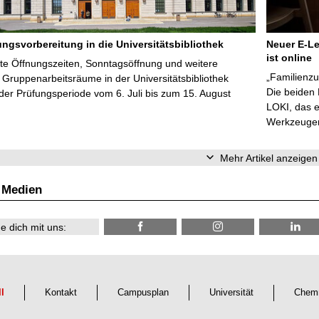
ungsvorbereitung in die Universitätsbibliothek
Neuer E-Le
ist online
te Öffnungszeiten, Sonntagsöffnung und weitere
„Familienzu
Gruppenarbeitsräume in der Universitätsbibliothek
Die beiden
er Prüfungsperiode vom 6. Juli bis zum 15. August
LOKI, das e
Werkzeugen 
Mehr Artikel anzeigen
 Medien
e dich mit uns:
ll
Kontakt
Campusplan
Universität
Chemn