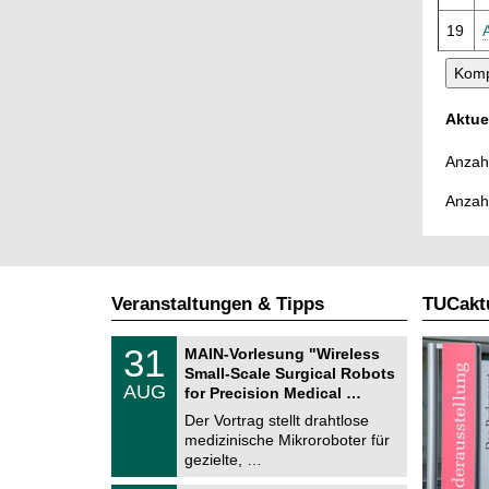
19
Aktue
Anzahl
Anzah
Veranstaltungen & Tipps
TUCaktu
T
3
31
MAIN-Vorlesung "Wireless
U
1
Small-Scale Surgical Robots
C
.
AUG
h
for Precision Medical …
0
e
8
Der Vortrag stellt drahtlose
m
.
medizinische Mikroroboter für
n
2
i
gezielte, …
0
t
2