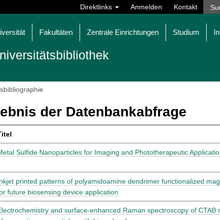
Direktlinks
Anmelden
Kontakt
iversität
Fakultäten
Zentrale Einrichtungen
Studium
In
niversitätsbibliothek
tsbibliographie
ebnis der Datenbankabfrage
itel
Metal Sulfide Nanoparticles for Imaging and Phototherapeutic Applicati
Inkjet printed patterns of polyamidoamine dendrimer functionalized mag
for future biosensing device application
Electrochemistry and surface-enhanced Raman spectroscopy of CTAB m