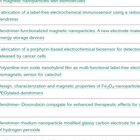
of magnetic nanoparticles with biomolecules
Fabrication of a label-free electrochemical immunosensor using a redox 
dendrimer
Dendrimer-functionalized magnetic nanoparticles: A new electrode mater
energy storage devices
Fabrication of a porphyrin-based electrochemical biosensor for detection 
released by cancer cells
Polyaniline-iron oxide nanohybrid film as multi-functional label-free ele
biomagnetic sensor for catechol
Design, characterization and magnetic properties of Fe
O
-nanoparticle
3
4
PEGylated-dendrimers
Dendrimer–Doxorubicin conjugate for enhanced therapeutic effects for 
Dendrimer-rhodium nanoparticle modified glassy carbon electrode for 
of hydrogen peroxide