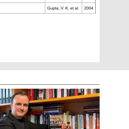
Gupta, V. K. et al.
2004