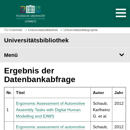
S
S
t
p
a
r
r
i
t
n
TU Chemnitz
Universitätsbibliothek
Universitätsbibliographie
s
g
Universitätsbibliothek
e
e
i
z
t
Menü
u
e
m
a
H
Ergebnis der
u
a
Datenbankabfrage
f
u
r
p
u
Nr.
Titel
Autor
Jahr
t
f
i
Ergonomic Assessment of Automotive
Schaub,
2012
e
n
1
Assembly Tasks with Digital Human
Karlheinz
n
h
Modelling and EAWS
G. et al.
a
l
Ergonomic assessment of automotive
Schaub,
2012