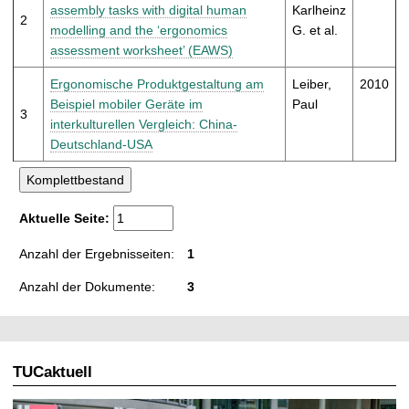
t
assembly tasks with digital human
Karlheinz
2
modelling and the ‘ergonomics
G. et al.
assessment worksheet’ (EAWS)
Ergonomische Produktgestaltung am
Leiber,
2010
Beispiel mobiler Geräte im
Paul
3
interkulturellen Vergleich: China-
Deutschland-USA
Aktuelle Seite:
Anzahl der Ergebnisseiten:
1
Anzahl der Dokumente:
3
TUCaktuell