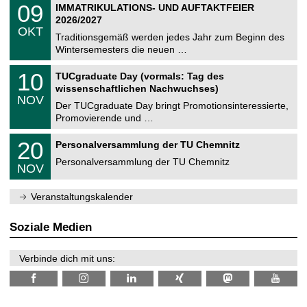
T
i
0
09
IMMATRIKULATIONS- UND AUFTAKTFEIER
0
U
t
9
2
2026/2027
C
z
.
6
OKT
h
1
Traditionsgemäß werden jedes Jahr zum Beginn des
e
0
Wintersemesters die neuen …
m
.
n
2
Z
i
1
10
TUCgraduate Day (vormals: Tag des
0
e
t
0
2
wissenschaftlichen Nachwuchses)
n
z
.
6
NOV
t
1
Der TUCgraduate Day bringt Promotionsinteressierte,
r
1
Promovierende und …
u
.
m
2
T
f
2
20
Personalversammlung der TU Chemnitz
0
U
ü
0
2
C
r
Personalversammlung der TU Chemnitz
.
6
NOV
h
d
1
e
e
1
m
n
.
Veranstaltungskalender
n
w
2
i
i
0
t
s
2
Soziale Medien
z
s
6
e
n
Verbinde dich mit uns:
s
c
h
a
f