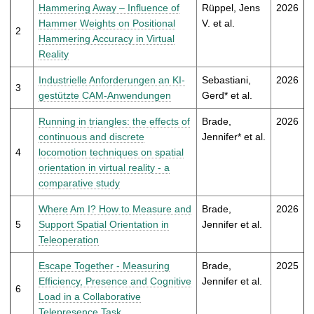
t
Hammering Away – Influence of
Rüppel, Jens
2026
Hammer Weights on Positional
V. et al.
2
Hammering Accuracy in Virtual
Reality
Industrielle Anforderungen an KI-
Sebastiani,
2026
3
gestützte CAM-Anwendungen
Gerd* et al.
Running in triangles: the effects of
Brade,
2026
continuous and discrete
Jennifer* et al.
4
locomotion techniques on spatial
orientation in virtual reality - a
comparative study
Where Am I? How to Measure and
Brade,
2026
5
Support Spatial Orientation in
Jennifer et al.
Teleoperation
Escape Together - Measuring
Brade,
2025
Efficiency, Presence and Cognitive
Jennifer et al.
6
Load in a Collaborative
Telepresence Task