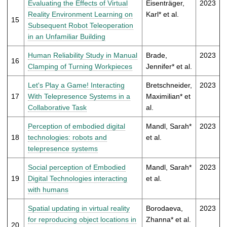
Evaluating the Effects of Virtual
Eisenträger,
2023
Reality Environment Learning on
Karl* et al.
15
Subsequent Robot Teleoperation
in an Unfamiliar Building
Human Reliability Study in Manual
Brade,
2023
16
Clamping of Turning Workpieces
Jennifer* et al.
Let's Play a Game! Interacting
Bretschneider,
2023
17
With Telepresence Systems in a
Maximilian* et
Collaborative Task
al.
Perception of embodied digital
Mandl, Sarah*
2023
18
technologies: robots and
et al.
telepresence systems
Social perception of Embodied
Mandl, Sarah*
2023
19
Digital Technologies interacting
et al.
with humans
Spatial updating in virtual reality
Borodaeva,
2023
for reproducing object locations in
Zhanna* et al.
20