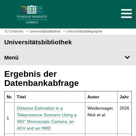
S
S
t
p
a
r
r
i
t
n
TU Chemnitz
Universitätsbibliothek
Universitätsbibliographie
s
g
Universitätsbibliothek
e
e
i
z
t
Menü
u
e
m
a
H
Ergebnis der
u
a
Datenbankabfrage
f
u
r
p
u
Nr.
Titel
Autor
Jahr
t
f
i
Distance Estimation in a
Weidensager,
2026
e
n
Telepresence Scenario Using a
Nick et al.
n
1
h
360° Monoscopic Camera, an
a
AGV and an HMD
l