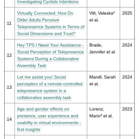
Investigating Cyclists Intentions
Virtually Connected: How Do
Vitt, Valeska*
2025
Older Adults Perceive
et al.
11
Telepresence Systems in Terms of
Social Dimensions and Trust?
Hey TPS I Need Your Assistance -
Brade,
2024
Social Perception of Telepresence
Jennifer et al.
12
Systems During a Collaborative
Assembly Task
Let me assist you! Social
Mandl, Sarah
2024
perception of a remote-controlled
et al.
13
telepresence system in a
collaborative assembly task
Age and gender effects on
Lorenz,
2023
presence, user experience and
Mario* et al.
14
usability in virtual environments -
first insights