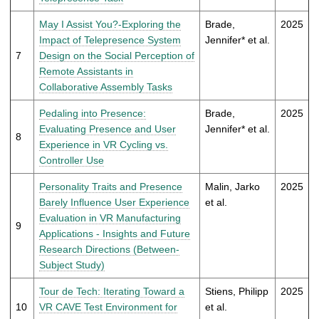
May I Assist You?-Exploring the
Brade,
2025
Impact of Telepresence System
Jennifer* et al.
7
Design on the Social Perception of
Remote Assistants in
Collaborative Assembly Tasks
Pedaling into Presence:
Brade,
2025
Evaluating Presence and User
Jennifer* et al.
8
Experience in VR Cycling vs.
Controller Use
Personality Traits and Presence
Malin, Jarko
2025
Barely Influence User Experience
et al.
Evaluation in VR Manufacturing
9
Applications - Insights and Future
Research Directions (Between-
Subject Study)
Tour de Tech: Iterating Toward a
Stiens, Philipp
2025
10
VR CAVE Test Environment for
et al.