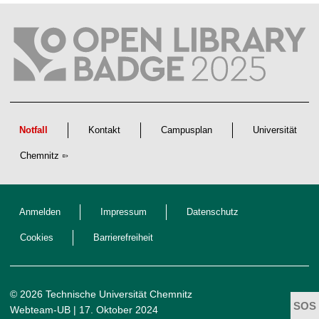
t
l
i
c
h
e
n
N
a
c
h
w
Notfall
Kontakt
Campusplan
Universität
u
c
Chemnitz
h
s
Anmelden
Impressum
Datenschutz
Cookies
Barrierefreiheit
© 2026 Technische Universität Chemnitz
Webteam-UB
| 17. Oktober 2024