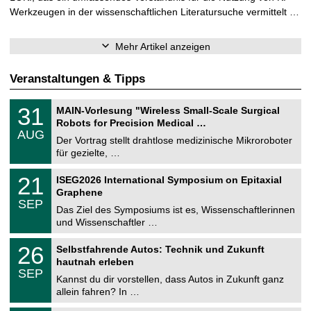
Werkzeugen in der wissenschaftlichen Literatursuche vermittelt …
Mehr Artikel anzeigen
Veranstaltungen & Tipps
T
3
31
MAIN-Vorlesung "Wireless Small-Scale Surgical
U
1
Robots for Precision Medical …
C
.
AUG
h
0
Der Vortrag stellt drahtlose medizinische Mikroroboter
e
8
für gezielte, …
m
.
n
2
T
i
2
21
ISEG2026 International Symposium on Epitaxial
0
U
t
1
2
Graphene
C
z
.
6
SEP
h
0
Das Ziel des Symposiums ist es, Wissenschaftlerinnen
e
9
und Wissenschaftler …
m
.
n
2
T
i
2
26
Selbstfahrende Autos: Technik und Zukunft
0
U
t
6
2
hautnah erleben
C
z
.
6
SEP
h
0
Kannst du dir vorstellen, dass Autos in Zukunft ganz
e
9
allein fahren? In …
m
.
n
2