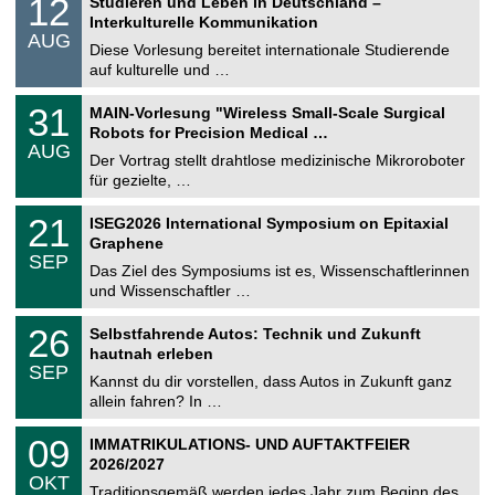
12
Studieren und Leben in Deutschland –
o
2
Interkulturelle Kommunikation
n
.
AUG
s
0
Diese Vorlesung bereitet internationale Studierende
t
8
auf kulturelle und …
i
.
g
2
T
e
3
31
MAIN-Vorlesung "Wireless Small-Scale Surgical
0
U
1
2
Robots for Precision Medical …
C
.
6
AUG
h
0
Der Vortrag stellt drahtlose medizinische Mikroroboter
e
8
für gezielte, …
m
.
n
2
T
i
2
21
ISEG2026 International Symposium on Epitaxial
0
U
t
1
2
Graphene
C
z
.
6
SEP
h
0
Das Ziel des Symposiums ist es, Wissenschaftlerinnen
e
9
und Wissenschaftler …
m
.
n
2
T
i
2
26
Selbstfahrende Autos: Technik und Zukunft
0
U
t
6
2
hautnah erleben
C
z
.
6
SEP
h
0
Kannst du dir vorstellen, dass Autos in Zukunft ganz
e
9
allein fahren? In …
m
.
n
2
T
i
0
09
IMMATRIKULATIONS- UND AUFTAKTFEIER
0
U
t
9
2
2026/2027
C
z
.
6
OKT
h
1
Traditionsgemäß werden jedes Jahr zum Beginn des