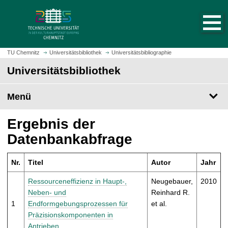
S
S
t
p
a
r
r
i
t
n
TU Chemnitz
Universitätsbibliothek
Universitätsbibliographie
s
g
Universitätsbibliothek
e
e
i
z
t
Menü
u
e
m
a
H
Ergebnis der
u
a
Datenbankabfrage
f
u
r
p
u
Nr.
Titel
Autor
Jahr
t
f
i
Ressourceneffizienz in Haupt-,
Neugebauer,
2010
e
n
Neben- und
Reinhard R.
n
h
1
Endformgebungsprozessen für
et al.
a
Präzisionskomponenten in
l
Antrieben