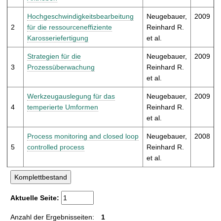
t
Hochgeschwindigkeitsbearbeitung
Neugebauer,
2009
2
für die ressourceneffiziente
Reinhard R.
Karosseriefertigung
et al.
Strategien für die
Neugebauer,
2009
3
Prozessüberwachung
Reinhard R.
et al.
Werkzeugauslegung für das
Neugebauer,
2009
4
temperierte Umformen
Reinhard R.
et al.
Process monitoring and closed loop
Neugebauer,
2008
5
controlled process
Reinhard R.
et al.
Aktuelle Seite:
Anzahl der Ergebnisseiten:
1