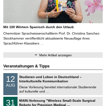
Mit 100 Wörtern Spanisch durch den Urlaub
Chemnitzer Sprachwissenschaftlerin Prof. Dr. Christina Sanchez-
Stockhammer veröffentlicht aktualisierte Neuauflage ihres
Sprachführer-Klassikers …
Mehr Artikel anzeigen
Veranstaltungen & Tipps
S
1
12
Studieren und Leben in Deutschland –
o
2
Interkulturelle Kommunikation
n
.
AUG
s
0
Diese Vorlesung bereitet internationale Studierende
t
8
auf kulturelle und …
i
.
g
2
T
e
3
31
MAIN-Vorlesung "Wireless Small-Scale Surgical
0
U
1
2
Robots for Precision Medical …
C