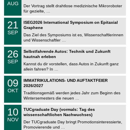
.
6
AUG
h
0
Der Vortrag stellt drahtlose medizinische Mikroroboter
e
8
für gezielte, …
m
.
n
2
T
i
2
21
ISEG2026 International Symposium on Epitaxial
0
U
t
1
2
Graphene
C
z
.
6
SEP
h
0
Das Ziel des Symposiums ist es, Wissenschaftlerinnen
e
9
und Wissenschaftler …
m
.
n
2
T
i
2
26
Selbstfahrende Autos: Technik und Zukunft
0
U
t
6
2
hautnah erleben
C
z
.
6
SEP
h
0
Kannst du dir vorstellen, dass Autos in Zukunft ganz
e
9
allein fahren? In …
m
.
n
2
T
i
0
09
IMMATRIKULATIONS- UND AUFTAKTFEIER
0
U
t
9
2
2026/2027
C
z
.
6
OKT
h
1
Traditionsgemäß werden jedes Jahr zum Beginn des
e
0
Wintersemesters die neuen …
m
.
n
2
Z
i
1
10
TUCgraduate Day (vormals: Tag des
0
e
t
0
2
wissenschaftlichen Nachwuchses)
n
z
.
6
NOV
t
1
Der TUCgraduate Day bringt Promotionsinteressierte,
r
1
Promovierende und …
u