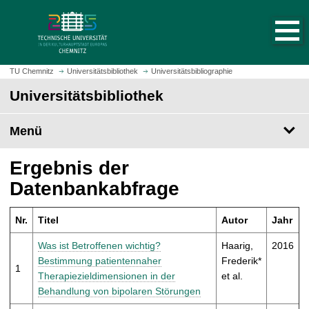
S
S
t
p
a
r
r
i
t
n
TU Chemnitz
Universitätsbibliothek
Universitätsbibliographie
s
g
Universitätsbibliothek
e
e
i
z
t
Menü
u
e
m
a
H
Ergebnis der
u
a
Datenbankabfrage
f
u
r
p
u
Nr.
Titel
Autor
Jahr
t
f
i
Was ist Betroffenen wichtig?
Haarig,
2016
e
n
Bestimmung patientennaher
Frederik*
n
1
h
Therapiezieldimensionen in der
et al.
a
Behandlung von bipolaren Störungen
l