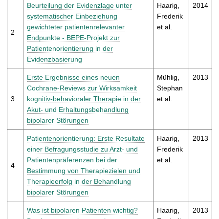
t
Beurteilung der Evidenzlage unter
Haarig,
2014
systematischer Einbeziehung
Frederik
gewichteter patientenrelevanter
et al.
2
Endpunkte - BEPE-Projekt zur
Patientenorientierung in der
Evidenzbasierung
Erste Ergebnisse eines neuen
Mühlig,
2013
Cochrane-Reviews zur Wirksamkeit
Stephan
3
kognitiv-behavioraler Therapie in der
et al.
Akut- und Erhaltungsbehandlung
bipolarer Störungen
Patientenorientierung: Erste Resultate
Haarig,
2013
einer Befragungsstudie zu Arzt- und
Frederik
Patientenpräferenzen bei der
et al.
4
Bestimmung von Therapiezielen und
Therapieerfolg in der Behandlung
bipolarer Störungen
Was ist bipolaren Patienten wichtig?
Haarig,
2013