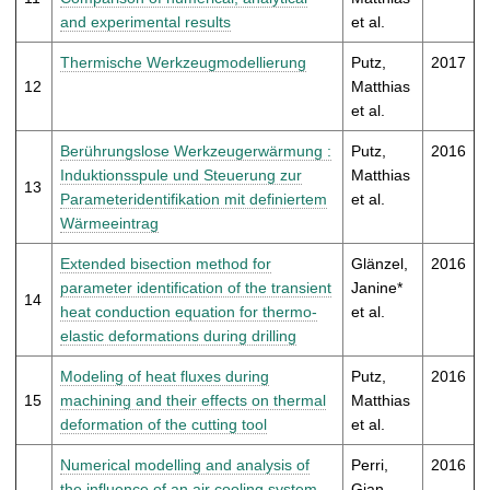
and experimental results
et al.
Thermische Werkzeugmodellierung
Putz,
2017
12
Matthias
et al.
Berührungslose Werkzeugerwärmung :
Putz,
2016
Induktionsspule und Steuerung zur
Matthias
13
Parameteridentifikation mit definiertem
et al.
Wärmeeintrag
Extended bisection method for
Glänzel,
2016
parameter identification of the transient
Janine*
14
heat conduction equation for thermo-
et al.
elastic deformations during drilling
Modeling of heat fluxes during
Putz,
2016
15
machining and their effects on thermal
Matthias
deformation of the cutting tool
et al.
Numerical modelling and analysis of
Perri,
2016
the influence of an air cooling system
Gian