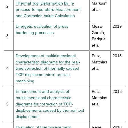
t
Thermal Tool Deformation by In-
Markus*
2
process Temperature Measurement
et al.
and Correction Value Calculation
Energetic evaluation of press
Meza-
2019
hardening processes
García,
3
Enrique
et al.
Development of multidimensional
Putz,
2018
characteristic diagrams for the real-
Matthias
4
time correction of thermally caused
et al.
TCP-displacements in precise
machining
Enhancement and analysis of
Putz,
2018
multidimensional characteristic
Matthias
5
diagrams for correction of TCP-
et al.
displacements caused by thermal tool
displacement
Evaluation of thermo-energetic
Regel,
2018