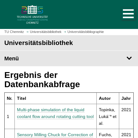
S
S
t
p
a
r
r
i
t
n
TU Chemnitz
Universitätsbibliothek
Universitätsbibliographie
s
g
Universitätsbibliothek
e
e
i
z
t
Menü
u
e
m
a
H
Ergebnis der
u
a
Datenbankabfrage
f
u
r
p
u
Nr.
Titel
Autor
Jahr
t
f
i
Multi-phase simulation of the liquid
Topinka,
2021
e
n
1
coolant flow around rotating cutting tool
Luká¨* et
n
h
al.
a
l
Sensory Milling Chuck for Correction of
Fuchs,
2021