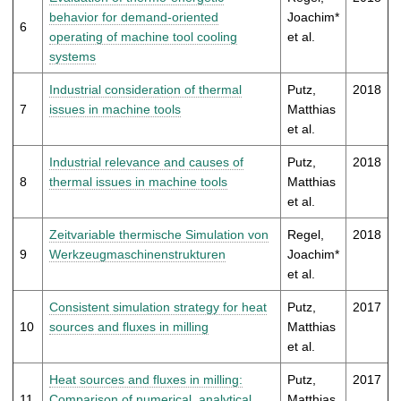
behavior for demand-oriented
Joachim*
6
operating of machine tool cooling
et al.
systems
Industrial consideration of thermal
Putz,
2018
7
issues in machine tools
Matthias
et al.
Industrial relevance and causes of
Putz,
2018
8
thermal issues in machine tools
Matthias
et al.
Zeitvariable thermische Simulation von
Regel,
2018
9
Werkzeugmaschinenstrukturen
Joachim*
et al.
Consistent simulation strategy for heat
Putz,
2017
10
sources and fluxes in milling
Matthias
et al.
Heat sources and fluxes in milling:
Putz,
2017
11
Comparison of numerical, analytical
Matthias