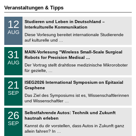
Veranstaltungen & Tipps
S
1
12
Studieren und Leben in Deutschland –
o
2
Interkulturelle Kommunikation
n
.
AUG
s
0
Diese Vorlesung bereitet internationale Studierende
t
8
auf kulturelle und …
i
.
g
2
T
e
3
31
MAIN-Vorlesung "Wireless Small-Scale Surgical
0
U
1
2
Robots for Precision Medical …
C
.
6
AUG
h
0
Der Vortrag stellt drahtlose medizinische Mikroroboter
e
8
für gezielte, …
m
.
n
2
T
i
2
21
ISEG2026 International Symposium on Epitaxial
0
U
t
1
2
Graphene
C
z
.
6
SEP
h
0
Das Ziel des Symposiums ist es, Wissenschaftlerinnen
e
9
und Wissenschaftler …
m
.
n
2
T
i
2
26
Selbstfahrende Autos: Technik und Zukunft
0
U
t
6
2
hautnah erleben
C
z
.
6
SEP
h
0
Kannst du dir vorstellen, dass Autos in Zukunft ganz
e
9
allein fahren? In …
m
.