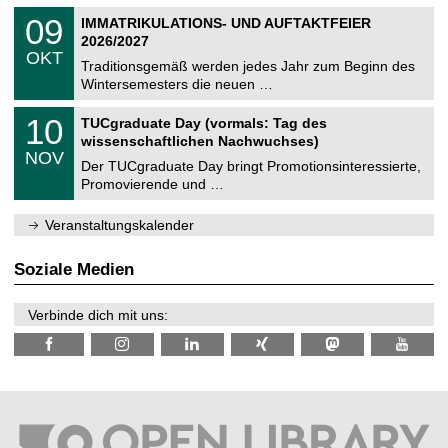
n
2
T
i
0
09
IMMATRIKULATIONS- UND AUFTAKTFEIER
0
U
t
9
2
2026/2027
C
z
.
6
OKT
h
1
Traditionsgemäß werden jedes Jahr zum Beginn des
e
0
Wintersemesters die neuen …
m
.
n
2
Z
i
1
10
TUCgraduate Day (vormals: Tag des
0
e
t
0
2
wissenschaftlichen Nachwuchses)
n
z
.
6
NOV
t
1
Der TUCgraduate Day bringt Promotionsinteressierte,
r
1
Promovierende und …
u
.
m
2
f
0
Veranstaltungskalender
ü
2
r
6
d
Soziale Medien
e
n
w
Verbinde dich mit uns:
i
s
s
e
n
s
c
h
a