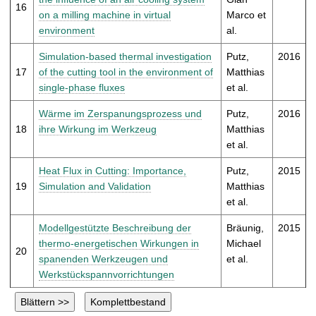
16
on a milling machine in virtual
Marco et
environment
al.
Simulation-based thermal investigation
Putz,
2016
17
of the cutting tool in the environment of
Matthias
single-phase fluxes
et al.
Wärme im Zerspanungsprozess und
Putz,
2016
18
ihre Wirkung im Werkzeug
Matthias
et al.
Heat Flux in Cutting: Importance,
Putz,
2015
19
Simulation and Validation
Matthias
et al.
Modellgestützte Beschreibung der
Bräunig,
2015
thermo-energetischen Wirkungen in
Michael
20
spanenden Werkzeugen und
et al.
Werkstückspannvorrichtungen