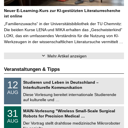
Neuer E-Learning-Kurs zur KI-gestützten Literaturrecherche
ist online
„Familienzuwachs“ in der Universitätsbibliothek der TU Chemnitz:
Die beiden Kurse LENA und MIKA erhalten das „Geschwisterkind“
LOKI, das ein umfassendes Verständnis für die Nutzung von KI-
Werkzeugen in der wissenschaftlichen Literatursuche vermittelt …
Mehr Artikel anzeigen
Veranstaltungen & Tipps
S
1
12
Studieren und Leben in Deutschland –
o
2
Interkulturelle Kommunikation
n
.
AUG
s
0
Diese Vorlesung bereitet internationale Studierende
t
8
auf kulturelle und …
i
.
g
2
T
e
3
31
MAIN-Vorlesung "Wireless Small-Scale Surgical
0
U
1
2
Robots for Precision Medical …
C
.
6
AUG
h
0
Der Vortrag stellt drahtlose medizinische Mikroroboter
e
8