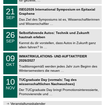
für gezielte, …
m
.
n
2
T
i
2
21
ISEG2026 International Symposium on Epitaxial
0
U
t
1
2
Graphene
C
z
.
6
SEP
h
0
Das Ziel des Symposiums ist es, Wissenschaftlerinnen
e
9
und Wissenschaftler …
m
.
n
2
T
i
2
26
Selbstfahrende Autos: Technik und Zukunft
0
U
t
6
2
hautnah erleben
C
z
.
6
SEP
h
0
Kannst du dir vorstellen, dass Autos in Zukunft ganz
e
9
allein fahren? In …
m
.
n
2
T
i
0
09
IMMATRIKULATIONS- UND AUFTAKTFEIER
0
U
t
9
2
2026/2027
C
z
.
6
OKT
h
1
Traditionsgemäß werden jedes Jahr zum Beginn des
e
0
Wintersemesters die neuen …
m
.
n
2
Z
i
1
10
TUCgraduate Day (vormals: Tag des
0
e
t
0
2
wissenschaftlichen Nachwuchses)
n
z
.
6
NOV
t
1
Der TUCgraduate Day bringt Promotionsinteressierte,
r
1
Promovierende und …
u
.
m
2
f
0
Veranstaltungskalender