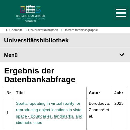
S
S
t
p
a
r
r
i
t
n
TU Chemnitz
Universitätsbibliothek
Universitätsbibliographie
s
g
Universitätsbibliothek
e
e
i
z
t
Menü
u
e
m
a
H
Ergebnis der
u
a
Datenbankabfrage
f
u
r
p
u
Nr.
Titel
Autor
Jahr
t
f
i
Spatial updating in virtual reality for
Borodaeva,
2023
e
n
reproducing object locations in vista
Zhanna* et
n
1
h
space - Boundaries, landmarks, and
al.
a
idiothetic cues
l