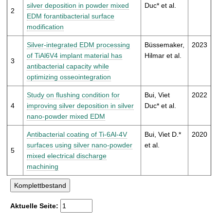
t
silver deposition in powder mixed
Duc* et al.
2
EDM forantibacterial surface
modification
Silver-integrated EDM processing
Büssemaker,
2023
of TiAl6V4 implant material has
Hilmar et al.
3
antibacterial capacity while
optimizing osseointegration
Study on flushing condition for
Bui, Viet
2022
4
improving silver deposition in silver
Duc* et al.
nano-powder mixed EDM
Antibacterial coating of Ti-6Al-4V
Bui, Viet D.*
2020
surfaces using silver nano-powder
et al.
5
mixed electrical discharge
machining
Aktuelle Seite: