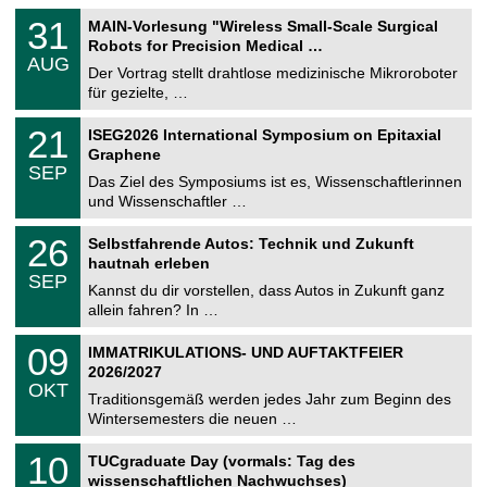
T
3
31
MAIN-Vorlesung "Wireless Small-Scale Surgical
U
1
Robots for Precision Medical …
C
.
AUG
h
0
Der Vortrag stellt drahtlose medizinische Mikroroboter
e
8
für gezielte, …
m
.
n
2
T
i
2
21
ISEG2026 International Symposium on Epitaxial
0
U
t
1
2
Graphene
C
z
.
6
SEP
h
0
Das Ziel des Symposiums ist es, Wissenschaftlerinnen
e
9
und Wissenschaftler …
m
.
n
2
T
i
2
26
Selbstfahrende Autos: Technik und Zukunft
0
U
t
6
2
hautnah erleben
C
z
.
6
SEP
h
0
Kannst du dir vorstellen, dass Autos in Zukunft ganz
e
9
allein fahren? In …
m
.
n
2
T
i
0
09
IMMATRIKULATIONS- UND AUFTAKTFEIER
0
U
t
9
2
2026/2027
C
z
.
6
OKT
h
1
Traditionsgemäß werden jedes Jahr zum Beginn des
e
0
Wintersemesters die neuen …
m
.
n
2
Z
i
1
10
TUCgraduate Day (vormals: Tag des
0
e
t
0
2
wissenschaftlichen Nachwuchses)
n