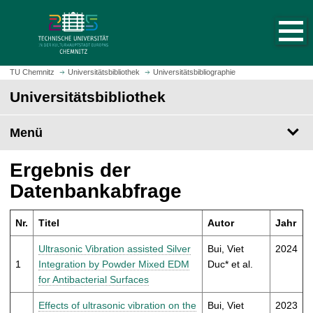
S
S
t
p
a
r
r
i
t
n
TU Chemnitz
Universitätsbibliothek
Universitätsbibliographie
s
g
Universitätsbibliothek
e
e
i
z
t
Menü
u
e
m
a
H
Ergebnis der
u
a
Datenbankabfrage
f
u
r
p
u
Nr.
Titel
Autor
Jahr
t
f
i
Ultrasonic Vibration assisted Silver
Bui, Viet
2024
e
n
1
Integration by Powder Mixed EDM
Duc* et al.
n
h
for Antibacterial Surfaces
a
l
Effects of ultrasonic vibration on the
Bui, Viet
2023