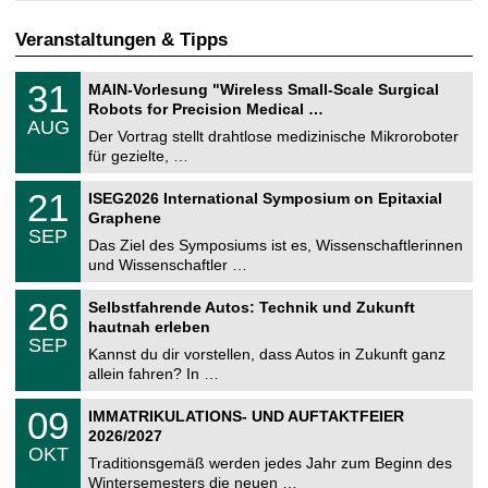
Veranstaltungen & Tipps
T
3
31
MAIN-Vorlesung "Wireless Small-Scale Surgical
U
1
Robots for Precision Medical …
C
.
AUG
h
0
Der Vortrag stellt drahtlose medizinische Mikroroboter
e
8
für gezielte, …
m
.
n
2
T
i
2
21
ISEG2026 International Symposium on Epitaxial
0
U
t
1
2
Graphene
C
z
.
6
SEP
h
0
Das Ziel des Symposiums ist es, Wissenschaftlerinnen
e
9
und Wissenschaftler …
m
.
n
2
T
i
2
26
Selbstfahrende Autos: Technik und Zukunft
0
U
t
6
2
hautnah erleben
C
z
.
6
SEP
h
0
Kannst du dir vorstellen, dass Autos in Zukunft ganz
e
9
allein fahren? In …
m
.
n
2
T
i
0
09
IMMATRIKULATIONS- UND AUFTAKTFEIER
0
U
t
9
2
2026/2027
C
z
.
6
OKT
h
1
Traditionsgemäß werden jedes Jahr zum Beginn des
e
0
Wintersemesters die neuen …
m