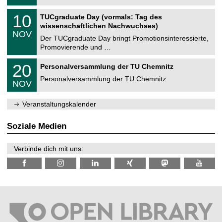
.
n
2
Z
i
1
10
TUCgraduate Day (vormals: Tag des
0
e
t
0
2
wissenschaftlichen Nachwuchses)
n
z
.
6
NOV
t
1
Der TUCgraduate Day bringt Promotionsinteressierte,
r
1
Promovierende und …
u
.
m
2
T
f
2
20
Personalversammlung der TU Chemnitz
0
U
ü
0
2
C
r
Personalversammlung der TU Chemnitz
.
6
NOV
h
d
1
e
e
1
m
n
.
Veranstaltungskalender
n
w
2
i
i
0
t
s
2
Soziale Medien
z
s
6
e
n
Verbinde dich mit uns:
s
c
h
a
f
t
l
i
c
h