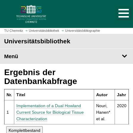
S
S
t
p
a
r
r
i
t
n
TU Chemnitz
Universitätsbibliothek
Universitätsbibliographie
s
g
Universitätsbibliothek
e
e
i
z
t
Menü
u
e
m
a
H
Ergebnis der
u
a
Datenbankabfrage
f
u
r
p
u
Nr.
Titel
Autor
Jahr
t
f
i
Implementation of a Dual Howland
Nouri,
2020
e
n
1
Current Source for Biological Tissue
Hanen*
n
h
Characterization
et al.
a
l