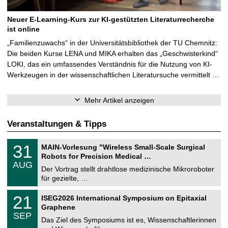
Neuer E-Learning-Kurs zur KI-gestützten Literaturrecherche
ist online
„Familienzuwachs“ in der Universitätsbibliothek der TU Chemnitz:
Die beiden Kurse LENA und MIKA erhalten das „Geschwisterkind“
LOKI, das ein umfassendes Verständnis für die Nutzung von KI-
Werkzeugen in der wissenschaftlichen Literatursuche vermittelt …
Mehr Artikel anzeigen
Veranstaltungen & Tipps
T
3
31
MAIN-Vorlesung "Wireless Small-Scale Surgical
U
1
Robots for Precision Medical …
C
.
AUG
h
0
Der Vortrag stellt drahtlose medizinische Mikroroboter
e
8
für gezielte, …
m
.
n
2
T
i
2
21
ISEG2026 International Symposium on Epitaxial
0
U
t
1
2
Graphene
C
z
.
6
SEP
h
0
Das Ziel des Symposiums ist es, Wissenschaftlerinnen
e
9