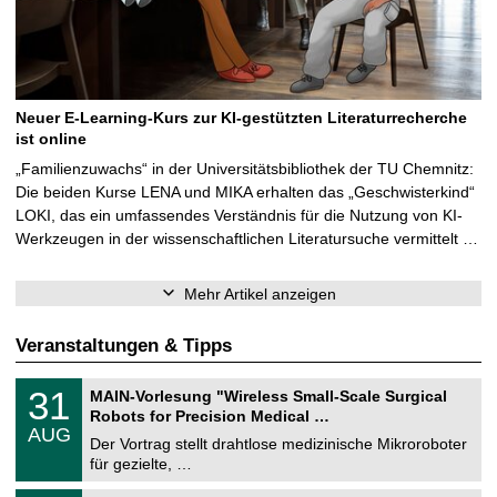
Neuer E-Learning-Kurs zur KI-gestützten Literaturrecherche
ist online
„Familienzuwachs“ in der Universitätsbibliothek der TU Chemnitz:
Die beiden Kurse LENA und MIKA erhalten das „Geschwisterkind“
LOKI, das ein umfassendes Verständnis für die Nutzung von KI-
Werkzeugen in der wissenschaftlichen Literatursuche vermittelt …
Mehr Artikel anzeigen
Veranstaltungen & Tipps
T
3
31
MAIN-Vorlesung "Wireless Small-Scale Surgical
U
1
Robots for Precision Medical …
C
.
AUG
h
0
Der Vortrag stellt drahtlose medizinische Mikroroboter
e
8
für gezielte, …
m
.
n
2
T