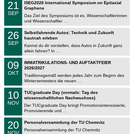
i
2
21
ISEG2026 International Symposium on Epitaxial
0
U
t
1
2
Graphene
C
z
.
6
SEP
h
0
Das Ziel des Symposiums ist es, Wissenschaftlerinnen
e
9
und Wissenschaftler …
m
.
n
2
T
i
2
26
Selbstfahrende Autos: Technik und Zukunft
0
U
t
6
2
hautnah erleben
C
z
.
6
SEP
h
0
Kannst du dir vorstellen, dass Autos in Zukunft ganz
e
9
allein fahren? In …
m
.
n
2
T
i
0
09
IMMATRIKULATIONS- UND AUFTAKTFEIER
0
U
t
9
2
2026/2027
C
z
.
6
OKT
h
1
Traditionsgemäß werden jedes Jahr zum Beginn des
e
0
Wintersemesters die neuen …
m
.
n
2
Z
i
1
10
TUCgraduate Day (vormals: Tag des
0
e
t
0
2
wissenschaftlichen Nachwuchses)
n
z
.
6
NOV
t
1
Der TUCgraduate Day bringt Promotionsinteressierte,
r
1
Promovierende und …
u
.
m
2
T
f
2
20
Personalversammlung der TU Chemnitz
0
U
ü
0
2
C
r
Personalversammlung der TU Chemnitz
.
6
NOV
h