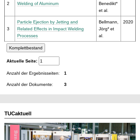
t
2
Welding of Aluminum
Benedikt*
et al.
Particle Ejection by Jetting and
Bellmann,
2020
3
Related Effects in Impact Welding
Jörg* et
Processes
al.
Aktuelle Seite:
Anzahl der Ergebnisseiten:
1
Anzahl der Dokumente:
3
TUCaktuell