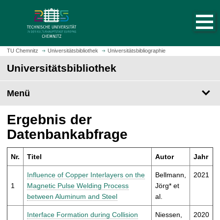
S
S
t
p
a
r
r
i
t
n
TU Chemnitz
Universitätsbibliothek
Universitätsbibliographie
s
g
Universitätsbibliothek
e
e
i
z
t
Menü
u
e
m
a
H
Ergebnis der
u
a
Datenbankabfrage
f
u
r
p
u
Nr.
Titel
Autor
Jahr
t
f
i
Influence of Copper Interlayers on the
Bellmann,
2021
e
n
1
Magnetic Pulse Welding Process
Jörg* et
n
h
between Aluminum and Steel
al.
a
l
Interface Formation during Collision
Niessen,
2020