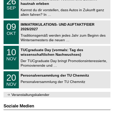
26
U
t
6
2
hautnah erleben
C
z
.
6
SEP
h
0
Kannst du dir vorstellen, dass Autos in Zukunft ganz
e
9
allein fahren? In …
m
.
n
2
T
i
0
09
IMMATRIKULATIONS- UND AUFTAKTFEIER
0
U
t
9
2
2026/2027
C
z
.
6
OKT
h
1
Traditionsgemäß werden jedes Jahr zum Beginn des
e
0
Wintersemesters die neuen …
m
.
n
2
Z
i
1
10
TUCgraduate Day (vormals: Tag des
0
e
t
0
2
wissenschaftlichen Nachwuchses)
n
z
.
6
NOV
t
1
Der TUCgraduate Day bringt Promotionsinteressierte,
r
1
Promovierende und …
u
.
m
2
T
f
2
20
Personalversammlung der TU Chemnitz
0
U
ü
0
2
C
r
Personalversammlung der TU Chemnitz
.
6
NOV
h
d
1
e
e
1
m
n
.
Veranstaltungskalender
n
w
2
i
i
0
t
s
2
Soziale Medien
z
s
6
e