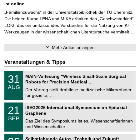
ist online
„Familienzuwachs“ in der Universitätsbibliothek der TU Chemnitz:
Die beiden Kurse LENA und MIKA erhalten das „Geschwisterkind“
LOKI, das ein umfassendes Verständnis für die Nutzung von KI-
Werkzeugen in der wissenschaftlichen Literatursuche vermittelt …
Mehr Artikel anzeigen
Veranstaltungen & Tipps
T
3
31
MAIN-Vorlesung "Wireless Small-Scale Surgical
U
1
Robots for Precision Medical …
C
.
AUG
h
0
Der Vortrag stellt drahtlose medizinische Mikroroboter
e
8
für gezielte, …
m
.
n
2
T
i
2
21
ISEG2026 International Symposium on Epitaxial
0
U
t
1
2
Graphene
C
z
.
6
SEP
h
0
Das Ziel des Symposiums ist es, Wissenschaftlerinnen
e
9
und Wissenschaftler …
m
.
n
2
T
i
2
Selbstfahrende Autos: Technik und Zukunft
0