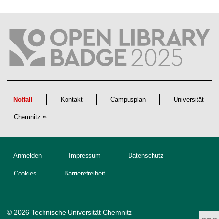
a
f
t
l
i
c
h
e
n
N
a
c
h
w
Notfall
Kontakt
Campusplan
Universität
u
c
Chemnitz
h
s
Anmelden
Impressum
Datenschutz
Cookies
Barrierefreiheit
© 2026 Technische Universität Chemnitz