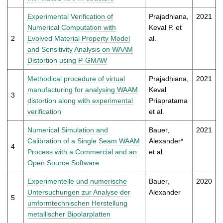
t
Experimental Verification of
Prajadhiana,
2021
Numerical Computation with
Keval P. et
2
Evolved Material Property Model
al.
and Sensitivity Analysis on WAAM
Distortion using P-GMAW
Methodical procedure of virtual
Prajadhiana,
2021
manufacturing for analysing WAAM
Keval
3
distortion along with experimental
Priapratama
verification
et al.
Numerical Simulation and
Bauer,
2021
Calibration of a Single Seam WAAM
Alexander*
4
Process with a Commercial and an
et al.
Open Source Software
Experimentelle und numerische
Bauer,
2020
Untersuchungen zur Analyse der
Alexander
5
umformtechnischen Herstellung
metallischer Bipolarplatten