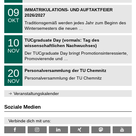
.
n
2
T
i
0
09
IMMATRIKULATIONS- UND AUFTAKTFEIER
0
U
t
9
2
2026/2027
C
z
.
6
OKT
h
1
Traditionsgemäß werden jedes Jahr zum Beginn des
e
0
Wintersemesters die neuen …
m
.
n
2
Z
i
1
10
TUCgraduate Day (vormals: Tag des
0
e
t
0
2
wissenschaftlichen Nachwuchses)
n
z
.
6
NOV
t
1
Der TUCgraduate Day bringt Promotionsinteressierte,
r
1
Promovierende und …
u
.
m
2
T
f
2
20
Personalversammlung der TU Chemnitz
0
U
ü
0
2
C
r
Personalversammlung der TU Chemnitz
.
6
NOV
h
d
1
e
e
1
m
n
.
Veranstaltungskalender
n
w
2
i
i
0
t
s
2
Soziale Medien
z
s
6
e
n
Verbinde dich mit uns:
s
c
h