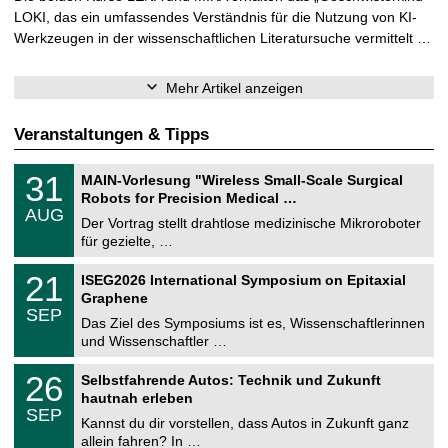
LOKI, das ein umfassendes Verständnis für die Nutzung von KI-
Werkzeugen in der wissenschaftlichen Literatursuche vermittelt …
Mehr Artikel anzeigen
Veranstaltungen & Tipps
T
3
31
MAIN-Vorlesung "Wireless Small-Scale Surgical
U
1
Robots for Precision Medical …
C
.
AUG
h
0
Der Vortrag stellt drahtlose medizinische Mikroroboter
e
8
für gezielte, …
m
.
n
2
T
i
2
21
ISEG2026 International Symposium on Epitaxial
0
U
t
1
2
Graphene
C
z
.
6
SEP
h
0
Das Ziel des Symposiums ist es, Wissenschaftlerinnen
e
9
und Wissenschaftler …
m
.
n
2
T
i
2
26
Selbstfahrende Autos: Technik und Zukunft
0
U
t
6
2
hautnah erleben
C
z
.
6
SEP
h
0
Kannst du dir vorstellen, dass Autos in Zukunft ganz
e
9
allein fahren? In …
m