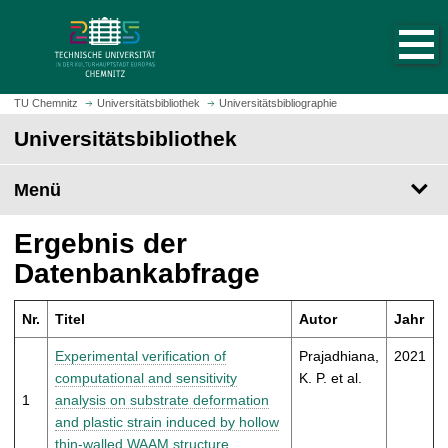
S
S
t
p
a
r
r
i
t
n
TU Chemnitz
Universitätsbibliothek
Universitätsbibliographie
s
g
Universitätsbibliothek
e
e
i
z
t
Menü
u
e
m
a
H
Ergebnis der
u
a
Datenbankabfrage
f
u
r
p
u
Nr.
Titel
Autor
Jahr
t
f
i
Experimental verification of
Prajadhiana,
2021
e
n
computational and sensitivity
K. P. et al.
n
h
1
analysis on substrate deformation
a
and plastic strain induced by hollow
l
thin-walled WAAM structure