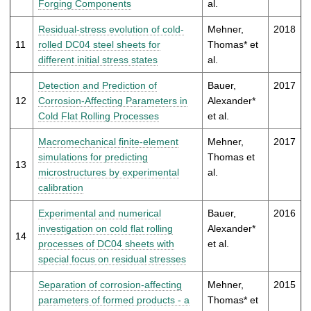
Forging Components
al.
Residual-stress evolution of cold-
Mehner,
2018
11
rolled DC04 steel sheets for
Thomas* et
different initial stress states
al.
Detection and Prediction of
Bauer,
2017
12
Corrosion-Affecting Parameters in
Alexander*
Cold Flat Rolling Processes
et al.
Macromechanical finite-element
Mehner,
2017
simulations for predicting
Thomas et
13
microstructures by experimental
al.
calibration
Experimental and numerical
Bauer,
2016
investigation on cold flat rolling
Alexander*
14
processes of DC04 sheets with
et al.
special focus on residual stresses
Separation of corrosion-affecting
Mehner,
2015
parameters of formed products - a
Thomas* et