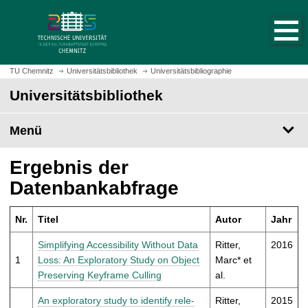
S
S
t
p
a
r
r
i
t
n
TU Chemnitz
Universitätsbibliothek
Universitätsbibliographie
s
g
Universitätsbibliothek
e
e
i
z
t
Menü
u
e
m
a
H
Ergebnis der
u
a
Datenbankabfrage
f
u
r
p
u
Nr.
Titel
Autor
Jahr
t
f
i
Simplifying Accessibility Without Data
Ritter,
2016
e
n
1
Loss: An Exploratory Study on Object
Marc* et
n
h
Preserving Keyframe Culling
al.
a
l
An exploratory study to iden­tify rel­e­
Ritter,
2015