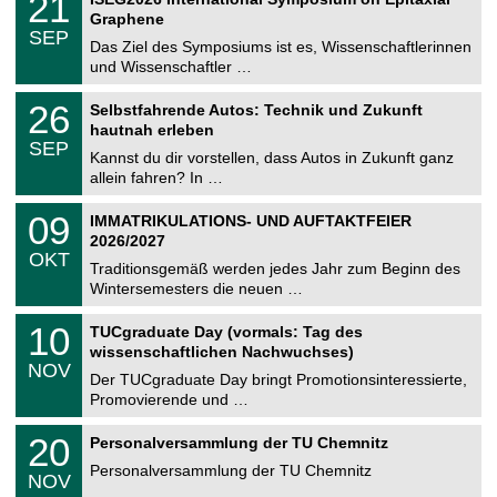
21
0
U
t
1
2
Graphene
C
z
.
6
SEP
h
0
Das Ziel des Symposiums ist es, Wissenschaftlerinnen
e
9
und Wissenschaftler …
m
.
n
2
T
i
2
26
Selbstfahrende Autos: Technik und Zukunft
0
U
t
6
2
hautnah erleben
C
z
.
6
SEP
h
0
Kannst du dir vorstellen, dass Autos in Zukunft ganz
e
9
allein fahren? In …
m
.
n
2
T
i
0
09
IMMATRIKULATIONS- UND AUFTAKTFEIER
0
U
t
9
2
2026/2027
C
z
.
6
OKT
h
1
Traditionsgemäß werden jedes Jahr zum Beginn des
e
0
Wintersemesters die neuen …
m
.
n
2
Z
i
1
10
TUCgraduate Day (vormals: Tag des
0
e
t
0
2
wissenschaftlichen Nachwuchses)
n
z
.
6
NOV
t
1
Der TUCgraduate Day bringt Promotionsinteressierte,
r
1
Promovierende und …
u
.
m
2
T
f
2
20
Personalversammlung der TU Chemnitz
0
U
ü
0
2
C
r
Personalversammlung der TU Chemnitz
.
6
NOV
h
d
1