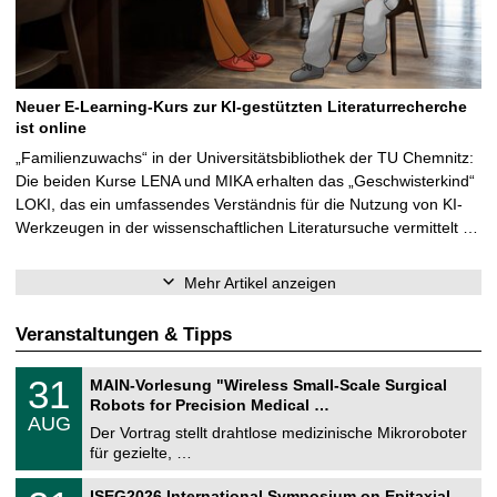
Neuer E-Learning-Kurs zur KI-gestützten Literaturrecherche
ist online
„Familienzuwachs“ in der Universitätsbibliothek der TU Chemnitz:
Die beiden Kurse LENA und MIKA erhalten das „Geschwisterkind“
LOKI, das ein umfassendes Verständnis für die Nutzung von KI-
Werkzeugen in der wissenschaftlichen Literatursuche vermittelt …
Mehr Artikel anzeigen
Veranstaltungen & Tipps
T
3
31
MAIN-Vorlesung "Wireless Small-Scale Surgical
U
1
Robots for Precision Medical …
C
.
AUG
h
0
Der Vortrag stellt drahtlose medizinische Mikroroboter
e
8
für gezielte, …
m
.
n
2
T
i
2
ISEG2026 International Symposium on Epitaxial