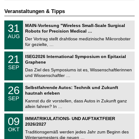
Veranstaltungen & Tipps
T
3
31
MAIN-Vorlesung "Wireless Small-Scale Surgical
U
1
Robots for Precision Medical …
C
.
AUG
h
0
Der Vortrag stellt drahtlose medizinische Mikroroboter
e
8
für gezielte, …
m
.
n
2
T
i
2
21
ISEG2026 International Symposium on Epitaxial
0
U
t
1
2
Graphene
C
z
.
6
SEP
h
0
Das Ziel des Symposiums ist es, Wissenschaftlerinnen
e
9
und Wissenschaftler …
m
.
n
2
T
i
2
26
Selbstfahrende Autos: Technik und Zukunft
0
U
t
6
2
hautnah erleben
C
z
.
6
SEP
h
0
Kannst du dir vorstellen, dass Autos in Zukunft ganz
e
9
allein fahren? In …
m
.
n
2
T
i
0
09
IMMATRIKULATIONS- UND AUFTAKTFEIER
0
U
t
9
2
2026/2027
C
z
.
6
OKT
h
1
Traditionsgemäß werden jedes Jahr zum Beginn des
e
0
Wintersemesters die neuen …
m