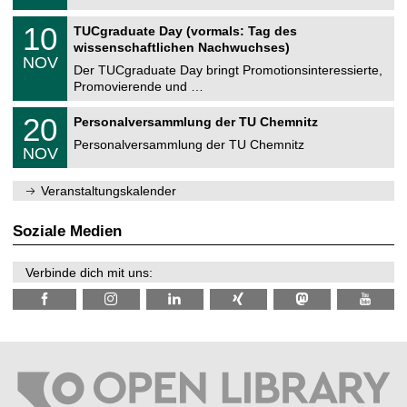
.
n
2
Z
i
1
10
TUCgraduate Day (vormals: Tag des
0
e
t
0
2
wissenschaftlichen Nachwuchses)
n
z
.
6
NOV
t
1
Der TUCgraduate Day bringt Promotionsinteressierte,
r
1
Promovierende und …
u
.
m
2
T
f
2
20
Personalversammlung der TU Chemnitz
0
U
ü
0
2
C
r
Personalversammlung der TU Chemnitz
.
6
NOV
h
d
1
e
e
1
m
n
.
Veranstaltungskalender
n
w
2
i
i
0
t
s
2
Soziale Medien
z
s
6
e
n
Verbinde dich mit uns:
s
c
h
a
f
t
l
i
c
h