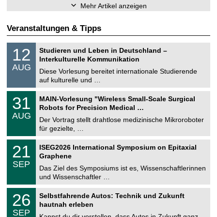
Mehr Artikel anzeigen
Veranstaltungen & Tipps
S
1
12
Studieren und Leben in Deutschland –
o
2
Interkulturelle Kommunikation
n
.
AUG
s
0
Diese Vorlesung bereitet internationale Studierende
t
8
auf kulturelle und …
i
.
g
2
T
e
3
31
MAIN-Vorlesung "Wireless Small-Scale Surgical
0
U
1
2
Robots for Precision Medical …
C
.
6
AUG
h
0
Der Vortrag stellt drahtlose medizinische Mikroroboter
e
8
für gezielte, …
m
.
n
2
T
i
2
21
ISEG2026 International Symposium on Epitaxial
0
U
t
1
2
Graphene
C
z
.
6
SEP
h
0
Das Ziel des Symposiums ist es, Wissenschaftlerinnen
e
9
und Wissenschaftler …
m
.
n
2
T
i
2
26
Selbstfahrende Autos: Technik und Zukunft
0
U
t
6
2
hautnah erleben
C
z
.
6
SEP
h
0
Kannst du dir vorstellen, dass Autos in Zukunft ganz