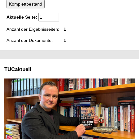
t
Aktuelle Seite:
Anzahl der Ergebnisseiten:
1
Anzahl der Dokumente:
1
TUCaktuell