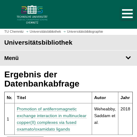
S
S
t
p
a
r
r
i
t
n
TU Chemnitz
Universitätsbibliothek
Universitätsbibliographie
s
g
Universitätsbibliothek
e
e
i
z
t
Menü
u
e
m
a
H
Ergebnis der
u
a
Datenbankabfrage
f
u
r
p
u
Nr.
Titel
Autor
Jahr
t
f
i
Promotion of antiferromagnetic
Weheabby,
2018
e
n
exchange interaction in multinuclear
Saddam et
n
1
h
copper(II) complexes via fused
al.
a
oxamato/oxamidato ligands
l