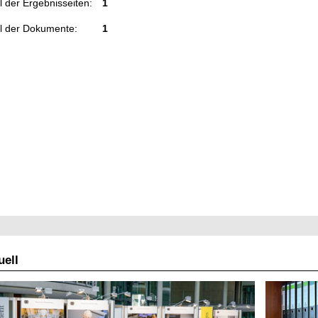
 der Ergebnisseiten:
1
l der Dokumente:
1
ell