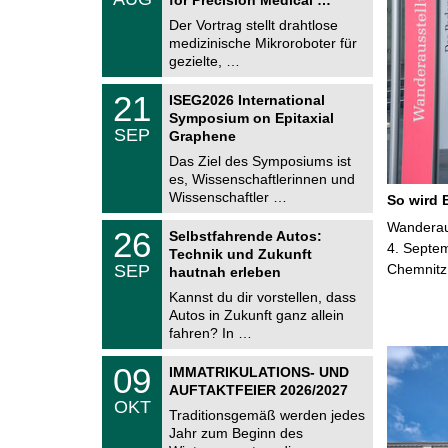
0
e
8
Der Vortrag stellt drahtlose
m
.
medizinische Mikroroboter für
n
2
i
gezielte, …
0
t
2
z
T
6
2
21
ISEG2026 International
U
1
Symposium on Epitaxial
C
.
SEP
h
Graphene
0
e
9
Das Ziel des Symposiums ist
m
.
es, Wissenschaftlerinnen und
n
2
i
Wissenschaftler …
So wird 
0
t
2
z
T
Wanderaus
6
2
26
Selbstfahrende Autos:
U
6
4. Septem
Technik und Zukunft
C
.
SEP
Chemnitz
h
hautnah erleben
0
e
9
Kannst du dir vorstellen, dass
m
.
Autos in Zukunft ganz allein
n
2
i
fahren? In …
0
t
2
z
T
6
0
09
IMMATRIKULATIONS- UND
U
9
AUFTAKTFEIER 2026/2027
C
.
OKT
h
1
Traditionsgemäß werden jedes
e
0
Jahr zum Beginn des
m
.