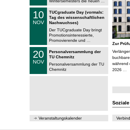
Wintersemesters die neuen …
n
2
i
0
Z
t
1
10
2
TUCgraduate Day (vormals:
e
z
0
6
Tag des wissenschaftlichen
n
.
NOV
t
Nachwuchses)
1
r
1
Der TUCgraduate Day bringt
u
.
Promotionsinteressierte,
m
2
f
Promovierende und …
0
Zur Prüf
ü
2
r
T
6
2
20
Verlänger
Personalversammlung der
d
U
0
TU Chemnitz
e
C
buchbare 
.
NOV
n
h
während d
1
Personalversammlung der TU
w
e
1
Chemnitz
2026 …
i
m
.
s
n
2
s
i
0
e
t
2
n
z
6
s
c
h
Soziale
a
f
t
l
Veranstaltungskalender
Verbind
i
c