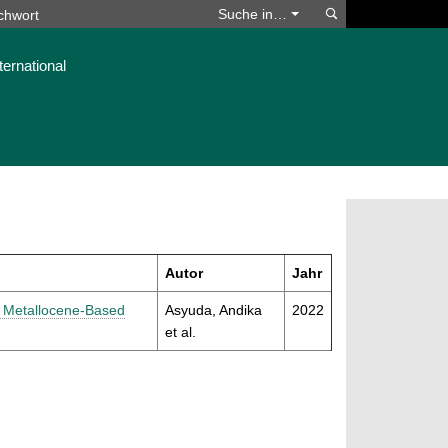
Suchen
Suche in…
ternational
Autor
Jahr
in Metallocene-Based
Asyuda, Andika
2022
et al.