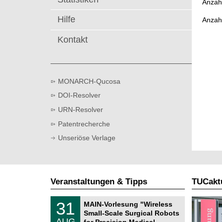
Anzahl
t
Hilfe
Anzah
Kontakt
MONARCH-Qucosa
DOI-Resolver
URN-Resolver
Patentrecherche
Unseriöse Verlage
Veranstaltungen & Tipps
TUCaktu
T
3
31
MAIN-Vorlesung "Wireless
U
1
Small-Scale Surgical Robots
C
.
AUG
h
for Precision Medical …