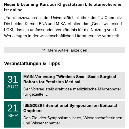
Neuer E-Learning-Kurs zur KI-gestützten Literaturrecherche
ist online
„Familienzuwachs“ in der Universitätsbibliothek der TU Chemnitz:
Die beiden Kurse LENA und MIKA erhalten das „Geschwisterkind“
LOKI, das ein umfassendes Verständnis für die Nutzung von KI-
Werkzeugen in der wissenschaftlichen Literatursuche vermittelt …
Mehr Artikel anzeigen
Veranstaltungen & Tipps
T
3
31
MAIN-Vorlesung "Wireless Small-Scale Surgical
U
1
Robots for Precision Medical …
C
.
AUG
h
0
Der Vortrag stellt drahtlose medizinische Mikroroboter
e
8
für gezielte, …
m
.
n
2
T
i
2
21
ISEG2026 International Symposium on Epitaxial
0
U
t
1
2
Graphene
C
z
.
6
SEP
h
0
Das Ziel des Symposiums ist es, Wissenschaftlerinnen
e
9
und Wissenschaftler …
m
.
n