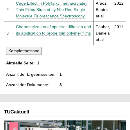
t
Cage Effect in Poly(alkyl methacrylate)
Aráoz,
2012
2
Thin Films Studied by Nile Red Single
Beatriz
Molecule Fluorescence Spectroscopy
et al.
Characterization of spectral diffusion and
Täuber,
2011
3
its application to probe thin polymer films
Daniela
et al.
Aktuelle Seite:
Anzahl der Ergebnisseiten:
1
Anzahl der Dokumente:
3
TUCaktuell