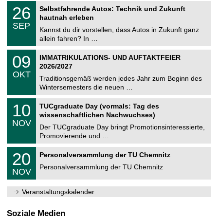
2
T
i
2
26
Selbstfahrende Autos: Technik und Zukunft
0
U
t
6
2
hautnah erleben
C
z
.
6
SEP
h
0
Kannst du dir vorstellen, dass Autos in Zukunft ganz
e
9
allein fahren? In …
m
.
n
2
T
i
0
09
IMMATRIKULATIONS- UND AUFTAKTFEIER
0
U
t
9
2
2026/2027
C
z
.
6
OKT
h
1
Traditionsgemäß werden jedes Jahr zum Beginn des
e
0
Wintersemesters die neuen …
m
.
n
2
Z
i
1
10
TUCgraduate Day (vormals: Tag des
0
e
t
0
2
wissenschaftlichen Nachwuchses)
n
z
.
6
NOV
t
1
Der TUCgraduate Day bringt Promotionsinteressierte,
r
1
Promovierende und …
u
.
m
2
T
f
2
20
Personalversammlung der TU Chemnitz
0
U
ü
0
2
C
r
Personalversammlung der TU Chemnitz
.
6
NOV
h
d
1
e
e
1
m
n
.
Veranstaltungskalender
n
w
2
i
i
0
t
s
2
Soziale Medien
z
s