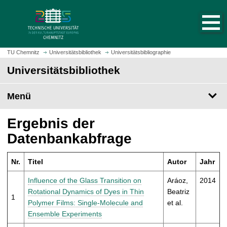
S
S
t
p
a
r
r
i
t
n
TU Chemnitz
Universitätsbibliothek
Universitätsbibliographie
s
g
Universitätsbibliothek
e
e
i
z
t
Menü
u
e
m
a
H
Ergebnis der
u
a
Datenbankabfrage
f
u
r
p
u
Nr.
Titel
Autor
Jahr
t
f
i
Influence of the Glass Transition on
Aráoz,
2014
e
n
Rotational Dynamics of Dyes in Thin
Beatriz
n
1
h
Polymer Films: Single-Molecule and
et al.
a
Ensemble Experiments
l