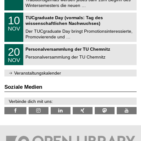
e
0
Wintersemesters die neuen …
m
.
n
2
Z
i
1
10
TUCgraduate Day (vormals: Tag des
0
e
t
0
2
wissenschaftlichen Nachwuchses)
n
z
.
6
NOV
t
1
Der TUCgraduate Day bringt Promotionsinteressierte,
r
1
Promovierende und …
u
.
m
2
T
f
2
20
Personalversammlung der TU Chemnitz
0
U
ü
0
2
C
r
Personalversammlung der TU Chemnitz
.
6
NOV
h
d
1
e
e
1
m
n
.
Veranstaltungskalender
n
w
2
i
i
0
t
s
2
Soziale Medien
z
s
6
e
n
Verbinde dich mit uns:
s
c
h
a
f
t
l
i