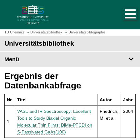
S
S
t
p
a
r
r
i
t
n
TU Chemnitz
Universitätsbibliothek
Universitätsbibliographie
s
g
Universitätsbibliothek
e
e
i
z
t
Menü
u
e
m
a
H
Ergebnis der
u
a
Datenbankabfrage
f
u
r
p
u
Nr.
Titel
Autor
Jahr
t
f
i
VASE and IR Spectroscopy: Excellent
Friedrich,
2004
e
n
Tools to Study Biaxial Organic
M. et al.
n
1
h
Molecular Thin Films: DiMe-PTCDI on
a
S-Passivated GaAs(100)
l