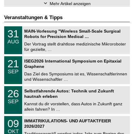
Mehr Artikel anzeigen
Veranstaltungen & Tipps
T
3
31
MAIN-Vorlesung "Wireless Small-Scale Surgical
U
1
Robots for Precision Medical …
C
.
AUG
h
0
Der Vortrag stellt drahtlose medizinische Mikroroboter
e
8
für gezielte, …
m
.
n
2
T
i
2
21
ISEG2026 International Symposium on Epitaxial
0
U
t
1
2
Graphene
C
z
.
6
SEP
h
0
Das Ziel des Symposiums ist es, Wissenschaftlerinnen
e
9
und Wissenschaftler …
m
.
n
2
T
i
2
26
Selbstfahrende Autos: Technik und Zukunft
0
U
t
6
2
hautnah erleben
C
z
.
6
SEP
h
0
Kannst du dir vorstellen, dass Autos in Zukunft ganz
e
9
allein fahren? In …
m
.
n
2
T
i
0
09
IMMATRIKULATIONS- UND AUFTAKTFEIER
0
U
t
9
2
2026/2027
C
z
.
6
OKT
h
1
Traditionsgemäß werden jedes Jahr zum Beginn des