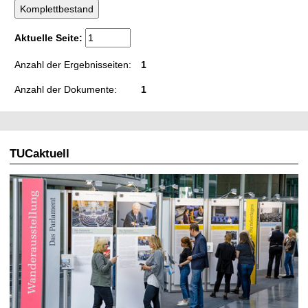
t
Aktuelle Seite:
Anzahl der Ergebnisseiten:
1
Anzahl der Dokumente:
1
TUCaktuell