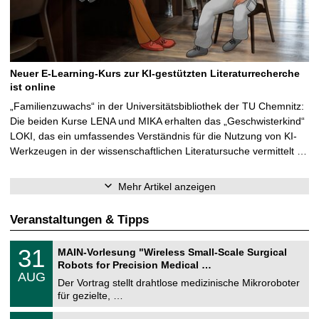
Neuer E-Learning-Kurs zur KI-gestützten Literaturrecherche
ist online
„Familienzuwachs“ in der Universitätsbibliothek der TU Chemnitz:
Die beiden Kurse LENA und MIKA erhalten das „Geschwisterkind“
LOKI, das ein umfassendes Verständnis für die Nutzung von KI-
Werkzeugen in der wissenschaftlichen Literatursuche vermittelt …
Mehr Artikel anzeigen
Veranstaltungen & Tipps
T
3
31
MAIN-Vorlesung "Wireless Small-Scale Surgical
U
1
Robots for Precision Medical …
C
.
AUG
h
0
Der Vortrag stellt drahtlose medizinische Mikroroboter
e
8
für gezielte, …
m
.
n
2
T