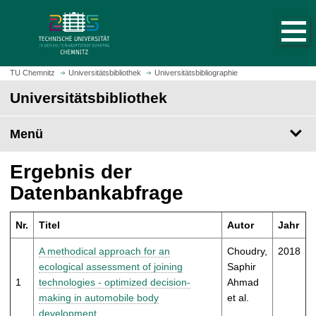
S
S
t
p
a
r
r
i
t
n
TU Chemnitz
Universitätsbibliothek
Universitätsbibliographie
s
g
Universitätsbibliothek
e
e
i
z
t
Menü
u
e
m
a
H
Ergebnis der
u
a
Datenbankabfrage
f
u
r
p
u
Nr.
Titel
Autor
Jahr
t
f
i
A methodical approach for an
Choudry,
2018
e
n
ecological assessment of joining
Saphir
n
h
1
technologies - optimized decision-
Ahmad
a
making in automobile body
et al.
l
development