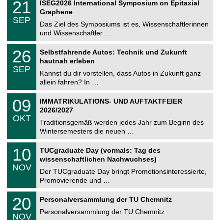
i
2
21
ISEG2026 International Symposium on Epitaxial
0
U
t
1
2
Graphene
C
z
.
6
SEP
h
0
Das Ziel des Symposiums ist es, Wissenschaftlerinnen
e
9
und Wissenschaftler …
m
.
n
2
T
i
2
26
Selbstfahrende Autos: Technik und Zukunft
0
U
t
6
2
hautnah erleben
C
z
.
6
SEP
h
0
Kannst du dir vorstellen, dass Autos in Zukunft ganz
e
9
allein fahren? In …
m
.
n
2
T
i
0
09
IMMATRIKULATIONS- UND AUFTAKTFEIER
0
U
t
9
2
2026/2027
C
z
.
6
OKT
h
1
Traditionsgemäß werden jedes Jahr zum Beginn des
e
0
Wintersemesters die neuen …
m
.
n
2
Z
i
1
10
TUCgraduate Day (vormals: Tag des
0
e
t
0
2
wissenschaftlichen Nachwuchses)
n
z
.
6
NOV
t
1
Der TUCgraduate Day bringt Promotionsinteressierte,
r
1
Promovierende und …
u
.
m
2
T
f
2
20
Personalversammlung der TU Chemnitz
0
U
ü
0
2
C
r
Personalversammlung der TU Chemnitz
.
6
NOV
h
d
1