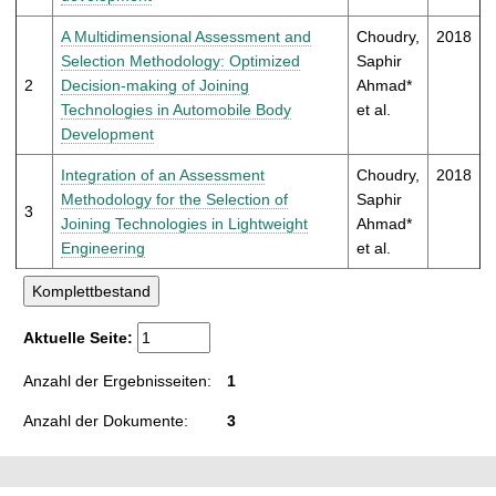
t
A Multidimensional Assessment and
Choudry,
2018
Selection Methodology: Optimized
Saphir
2
Decision-making of Joining
Ahmad*
Technologies in Automobile Body
et al.
Development
Integration of an Assessment
Choudry,
2018
Methodology for the Selection of
Saphir
3
Joining Technologies in Lightweight
Ahmad*
Engineering
et al.
Aktuelle Seite:
Anzahl der Ergebnisseiten:
1
Anzahl der Dokumente:
3