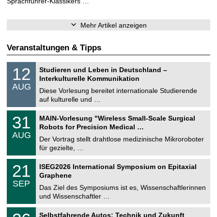
Sprachführer-Klassikers …
Mehr Artikel anzeigen
Veranstaltungen & Tipps
S
1
12
Studieren und Leben in Deutschland –
o
2
Interkulturelle Kommunikation
n
.
AUG
s
0
Diese Vorlesung bereitet internationale Studierende
t
8
auf kulturelle und …
i
.
g
2
T
e
3
31
MAIN-Vorlesung "Wireless Small-Scale Surgical
0
U
1
2
Robots for Precision Medical …
C
.
6
AUG
h
0
Der Vortrag stellt drahtlose medizinische Mikroroboter
e
8
für gezielte, …
m
.
n
2
T
i
2
21
ISEG2026 International Symposium on Epitaxial
0
U
t
1
2
Graphene
C
z
.
6
SEP
h
0
Das Ziel des Symposiums ist es, Wissenschaftlerinnen
e
9
und Wissenschaftler …
m
.
n
2
T
i
2
Selbstfahrende Autos: Technik und Zukunft
0