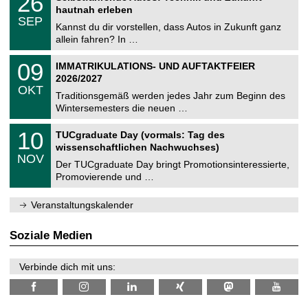
26
U
t
6
2
hautnah erleben
C
z
.
6
SEP
h
0
Kannst du dir vorstellen, dass Autos in Zukunft ganz
e
9
allein fahren? In …
m
.
n
2
T
i
0
09
IMMATRIKULATIONS- UND AUFTAKTFEIER
0
U
t
9
2
2026/2027
C
z
.
6
OKT
h
1
Traditionsgemäß werden jedes Jahr zum Beginn des
e
0
Wintersemesters die neuen …
m
.
n
2
Z
i
1
10
TUCgraduate Day (vormals: Tag des
0
e
t
0
2
wissenschaftlichen Nachwuchses)
n
z
.
6
NOV
t
1
Der TUCgraduate Day bringt Promotionsinteressierte,
r
1
Promovierende und …
u
.
m
2
f
0
Veranstaltungskalender
ü
2
r
6
d
Soziale Medien
e
n
w
Verbinde dich mit uns:
i
s
s
e