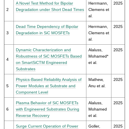
t
A Novel Test Method for Bipolar
Herrmann,
2025
2
Degradation under Short Dead Times
Clemens et
al.
Dead Time Dependency of Bipolar
Herrmann,
2025
3
Degradation in SiC MOSFETs
Clemens et
al.
Dynamic Characterization and
Alaluss,
2025
Robustness of SiC MOSFETs Based
Mohamed*
4
on SmartSiCTM Engineered
et al.
Substrates
Physics-Based Reliability Analysis of
Mathew,
2025
5
Power Modules at Substrate and
Anu et al.
Component Level
Plasma Behavior of SiC MOSFETs
Alaluss,
2025
6
with Engineered Substrates During
Mohamed
Reverse Recovery
et al.
Surge Current Operation of Power
Goller,
2025