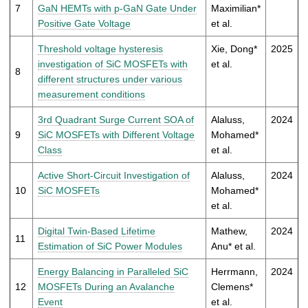
7
GaN HEMTs with p-GaN Gate Under
Maximilian*
Positive Gate Voltage
et al.
Threshold voltage hysteresis
Xie, Dong*
2025
investigation of SiC MOSFETs with
et al.
8
different structures under various
measurement conditions
3rd Quadrant Surge Current SOA of
Alaluss,
2024
9
SiC MOSFETs with Different Voltage
Mohamed*
Class
et al.
Active Short-Circuit Investigation of
Alaluss,
2024
10
SiC MOSFETs
Mohamed*
et al.
Digital Twin-Based Lifetime
Mathew,
2024
11
Estimation of SiC Power Modules
Anu* et al.
Energy Balancing in Paralleled SiC
Herrmann,
2024
12
MOSFETs During an Avalanche
Clemens*
Event
et al.