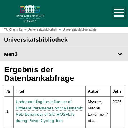
S
S
t
p
a
r
r
i
t
n
TU Chemnitz
Universitätsbibliothek
Universitätsbibliographie
s
g
Universitätsbibliothek
e
e
i
z
t
Menü
u
e
m
a
H
Ergebnis der
u
a
Datenbankabfrage
f
u
r
p
u
Nr.
Titel
Autor
Jahr
t
f
i
Understanding the Influence of
Mysore,
2026
e
n
Different Parameters on the Dynamic
Madhu
n
1
h
VSD Behaviour of SiC MOSFETs
Lakshman*
a
during Power Cycling Test
et al.
l