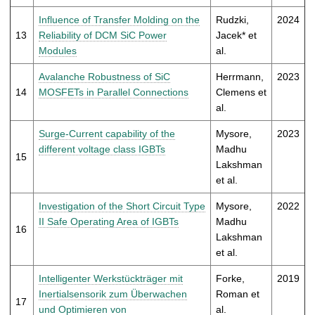
Influence of Transfer Molding on the
Rudzki,
2024
13
Reliability of DCM SiC Power
Jacek* et
Modules
al.
Avalanche Robustness of SiC
Herrmann,
2023
14
MOSFETs in Parallel Connections
Clemens et
al.
Surge-Current capability of the
Mysore,
2023
different voltage class IGBTs
Madhu
15
Lakshman
et al.
Investigation of the Short Circuit Type
Mysore,
2022
II Safe Operating Area of IGBTs
Madhu
16
Lakshman
et al.
Intelligenter Werkstückträger mit
Forke,
2019
Inertialsensorik zum Überwachen
Roman et
17
und Optimieren von
al.