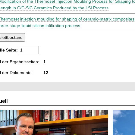
Modification of the Thermoset Injection Moulding Process for Shaping t
Length in C/C-SiC Ceramics Produced by the LSI Process
Thermoset injection moulding for shaping of ceramic-matrix composites as
hree-stage liquid silicon infiltration process
lle Seite:
 der Ergebnisseiten:
1
l der Dokumente:
12
ell