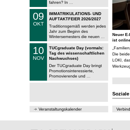
i
fahren? In …
0
t
2
z
T
6
0
09
IMMATRIKULATIONS- UND
U
9
AUFTAKTFEIER 2026/2027
C
.
OKT
h
1
Traditionsgemäß werden jedes
e
0
Jahr zum Beginn des
m
.
Neuer E-
Wintersemesters die neuen …
n
2
ist onlin
i
0
Z
t
1
10
2
TUCgraduate Day (vormals:
„Familien
e
z
0
6
Tag des wissenschaftlichen
n
Die beid
.
NOV
t
Nachwuchses)
1
LOKI, das
r
1
Der TUCgraduate Day bringt
Werkzeuge
u
.
Promotionsinteressierte,
m
2
f
Promovierende und …
0
ü
2
r
6
d
e
Soziale
n
w
i
Veranstaltungskalender
Verbind
s
s
e
n
s