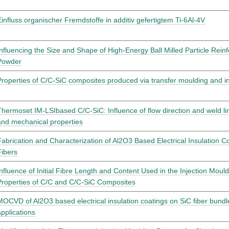
Einfluss organischer Fremdstoffe in additiv gefertigtem Ti-6Al-4V
Influencing the Size and Shape of High-Energy Ball Milled Particle Rein
Powder
Properties of C/C-SiC composites produced via transfer moulding and inn
Thermoset IM-LSIbased C/C-SiC: Influence of flow direction and weld li
and mechanical properties
Fabrication and Characterization of Al2O3 Based Electrical Insulation 
Fibers
Influence of Initial Fibre Length and Content Used in the Injection Mou
Properties of C/C and C/C-SiC Composites
MOCVD of Al2O3 based electrical insulation coatings on SiC fiber bundl
applications