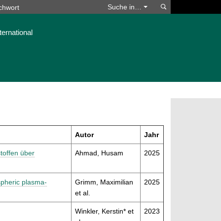
Suchen
Suche in…
ternational
Autor
Jahr
toffen über
Ahmad, Husam
2025
spheric plasma-
Grimm, Maximilian
2025
et al.
Winkler, Kerstin* et
2023