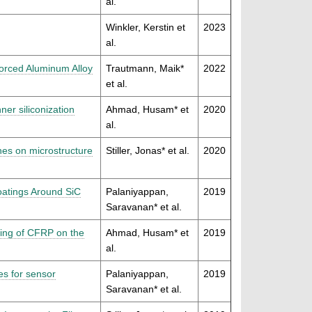
al.
Winkler, Kerstin et
2023
al.
forced Aluminum Alloy
Trautmann, Maik*
2022
et al.
er siliconization
Ahmad, Husam* et
2020
al.
nes on microstructure
Stiller, Jonas* et al.
2020
Coatings Around SiC
Palaniyappan,
2019
Saravanan* et al.
lding of CFRP on the
Ahmad, Husam* et
2019
al.
es for sensor
Palaniyappan,
2019
Saravanan* et al.