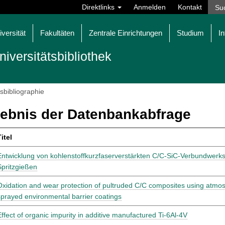
Direktlinks
Anmelden
Kontakt
iversität
Fakultäten
Zentrale Einrichtungen
Studium
In
niversitätsbibliothek
tsbibliographie
ebnis der Datenbankabfrage
itel
Entwicklung von kohlenstoffkurzfaserverstärkten C/C-SiC-Verbundwerks
Spritzgießen
Oxidation and wear protection of pultruded C/C composites using atmo
sprayed environmental barrier coatings
Effect of organic impurity in additive manufactured Ti-6Al-4V