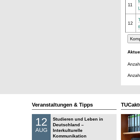
11
12
t
Aktue
Anzahl
Anzah
Veranstaltungen & Tipps
TUCaktu
S
1
12
Studieren und Leben in
o
2
Deutschland –
n
.
AUG
s
Interkulturelle
0
t
Kommunikation
8
i