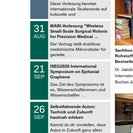
.
Diese Vorlesung bereitet
g
2
e
internationale Studierende auf
0
kulturelle und …
2
6
T
3
31
MAIN-Vorlesung "Wireless
U
1
Small-Scale Surgical Robots
C
.
AUG
h
for Precision Medical …
0
e
8
Der Vortrag stellt drahtlose
m
.
medizinische Mikroroboter für
n
Sachbuch
2
i
gezielte, …
Rohstoff
0
t
2
Bestsell
z
T
6
2
21
ISEG2026 International
U
Dr. Jakob
1
Symposium on Epitaxial
C
.
Internati
SEP
h
Graphene
0
e
Buches da
9
Das Ziel des Symposiums ist
m
.
es, Wissenschaftlerinnen und
n
2
i
Wissenschaftler …
0
t
2
z
T
6
2
26
Selbstfahrende Autos:
U
6
Technik und Zukunft
C
.
SEP
h
hautnah erleben
0
e
9
Kannst du dir vorstellen, dass
m
.
Autos in Zukunft ganz allein
n
2