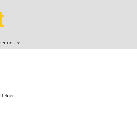
ber uns
tfelder.