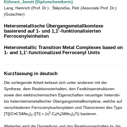
Kühnert, Janett (Diplomchemikerin)
t
Lang, Heinrich (Prof. Dr.) ; Štěpnička, Petr (Associate Prof. Dr.)
(Gutachter)
Heterometallische Übergangsmetallkomlexe
basierend auf 1- und 1,1’-funktionalisierten
Ferrocenyleinheiten
Heterometallic Transition Metal Complexes based on
1- and 1,1’-functionalized Ferrocenyl Units
Kurzfassung in deutsch
Die vorliegende Arbeit befasst sich unter anderem mit der
Synthese, dem Reaktionsverhalten, den Festkörperstrukturen
sowie den elektrochemischen Eigenschaften neuartiger heterobi-
bis heterotetrametallischer Übergangsmetallkomplexe, welche auf
verschiedenen Ferrocenylcarboxylaten und Titanocenen des Typs
5
[Ti](C≡CSiMe
)
([Ti] = (η
-C
H
SiMe
)
Ti) basieren.
3
2
5
4
3
2
Weiterhin wird die Darstellung und das Reaktionsverhalten bi- bis