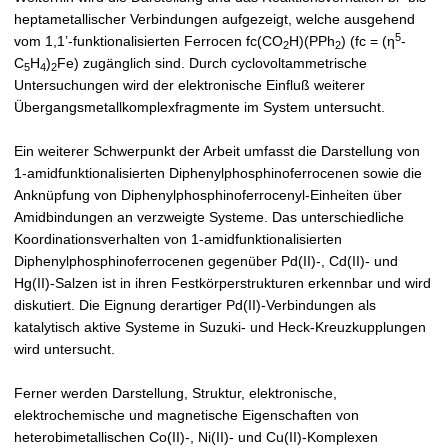
heptametallischer Verbindungen aufgezeigt, welche ausgehend
5
vom 1,1’-funktionalisierten Ferrocen fc(CO
H)(PPh
) (fc = (η
-
2
2
C
H
)
Fe) zugänglich sind. Durch cyclovoltammetrische
5
4
2
Untersuchungen wird der elektronische Einfluß weiterer
Übergangsmetallkomplexfragmente im System untersucht.
Ein weiterer Schwerpunkt der Arbeit umfasst die Darstellung von
1-amidfunktionalisierten Diphenylphosphinoferrocenen sowie die
Anknüpfung von Diphenylphosphinoferrocenyl-Einheiten über
Amidbindungen an verzweigte Systeme. Das unterschiedliche
Koordinationsverhalten von 1-amidfunktionalisierten
Diphenylphosphinoferrocenen gegenüber Pd(II)-, Cd(II)- und
Hg(II)-Salzen ist in ihren Festkörperstrukturen erkennbar und wird
diskutiert. Die Eignung derartiger Pd(II)-Verbindungen als
katalytisch aktive Systeme in Suzuki- und Heck-Kreuzkupplungen
wird untersucht.
Ferner werden Darstellung, Struktur, elektronische,
elektrochemische und magnetische Eigenschaften von
heterobimetallischen Co(II)-, Ni(II)- und Cu(II)-Komplexen