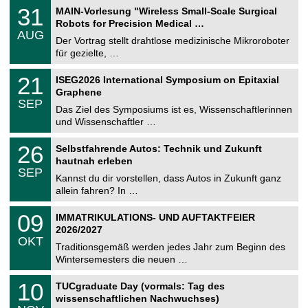
2
T
e
3
31
MAIN-Vorlesung "Wireless Small-Scale Surgical
0
U
1
2
Robots for Precision Medical …
C
.
6
AUG
h
0
Der Vortrag stellt drahtlose medizinische Mikroroboter
e
8
für gezielte, …
m
.
n
2
T
i
2
21
ISEG2026 International Symposium on Epitaxial
0
U
t
1
2
Graphene
C
z
.
6
SEP
h
0
Das Ziel des Symposiums ist es, Wissenschaftlerinnen
e
9
und Wissenschaftler …
m
.
n
2
T
i
2
26
Selbstfahrende Autos: Technik und Zukunft
0
U
t
6
2
hautnah erleben
C
z
.
6
SEP
h
0
Kannst du dir vorstellen, dass Autos in Zukunft ganz
e
9
allein fahren? In …
m
.
n
2
T
i
0
09
IMMATRIKULATIONS- UND AUFTAKTFEIER
0
U
t
9
2
2026/2027
C
z
.
6
OKT
h
1
Traditionsgemäß werden jedes Jahr zum Beginn des
e
0
Wintersemesters die neuen …
m
.
n
2
Z
i
1
10
TUCgraduate Day (vormals: Tag des
0
e
t
0
2
wissenschaftlichen Nachwuchses)
n
z
.
6