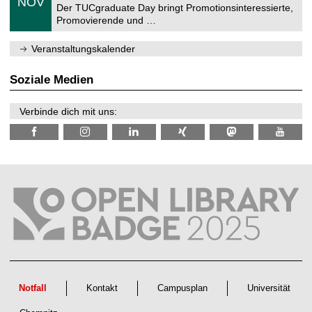
NOV
t
1
Der TUCgraduate Day bringt Promotionsinteressierte,
r
1
Promovierende und …
u
.
m
2
f
0
Veranstaltungskalender
ü
2
r
6
d
Soziale Medien
e
n
w
Verbinde dich mit uns:
i
s
s
e
n
s
c
h
a
f
t
l
i
c
h
e
n
Notfall
Kontakt
Campusplan
Universität
N
a