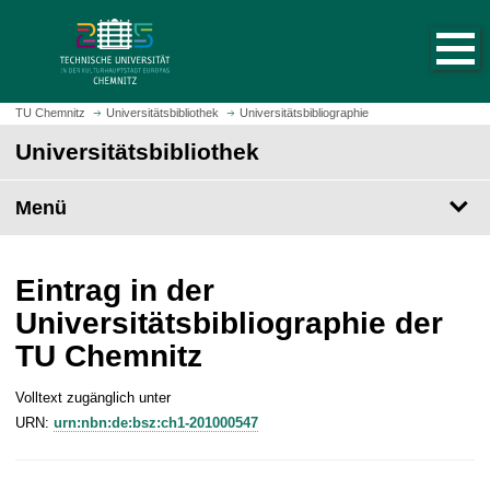
S
S
t
p
a
r
r
i
t
n
TU Chemnitz
Universitätsbibliothek
Universitätsbibliographie
s
g
Universitätsbibliothek
e
e
i
z
t
Menü
u
e
m
a
H
u
a
Eintrag in der
f
u
Universitätsbibliographie der
r
p
TU Chemnitz
u
t
f
i
e
Volltext zugänglich unter
n
n
URN:
urn:nbn:de:bsz:ch1-201000547
h
a
l