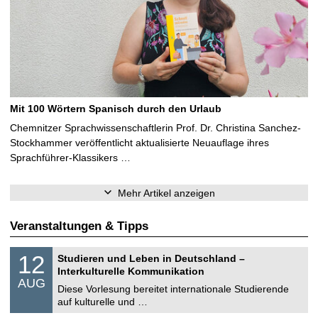
Mit 100 Wörtern Spanisch durch den Urlaub
Chemnitzer Sprachwissenschaftlerin Prof. Dr. Christina Sanchez-
Stockhammer veröffentlicht aktualisierte Neuauflage ihres
Sprachführer-Klassikers …
Mehr Artikel anzeigen
Veranstaltungen & Tipps
S
1
12
Studieren und Leben in Deutschland –
o
2
Interkulturelle Kommunikation
n
.
AUG
s
0
Diese Vorlesung bereitet internationale Studierende
t
8
auf kulturelle und …
i
.
g