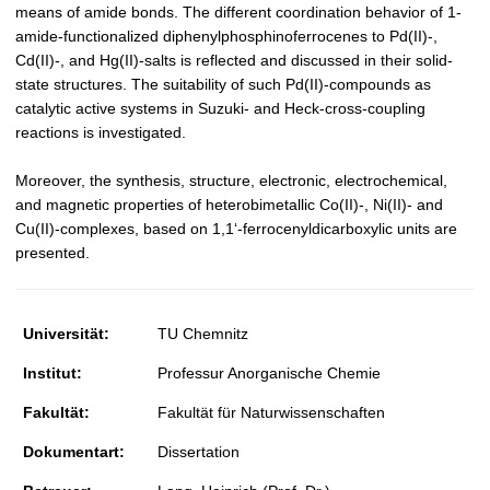
means of amide bonds. The different coordination behavior of 1-
amide-functionalized diphenylphosphinoferrocenes to Pd(II)-,
Cd(II)-, and Hg(II)-salts is reflected and discussed in their solid-
state structures. The suitability of such Pd(II)-compounds as
catalytic active systems in Suzuki- and Heck-cross-coupling
reactions is investigated.
Moreover, the synthesis, structure, electronic, electrochemical,
and magnetic properties of heterobimetallic Co(II)-, Ni(II)- and
Cu(II)-complexes, based on 1,1‘-ferrocenyldicarboxylic units are
presented.
Universität:
TU Chemnitz
Institut:
Professur Anorganische Chemie
Fakultät:
Fakultät für Naturwissenschaften
Dokumentart:
Dissertation