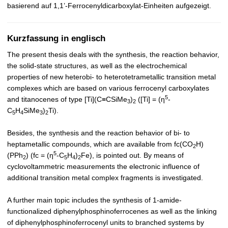
basierend auf 1,1’-Ferrocenyldicarboxylat-Einheiten aufgezeigt.
Kurzfassung in englisch
The present thesis deals with the synthesis, the reaction behavior,
the solid-state structures, as well as the electrochemical
properties of new heterobi- to heterotetrametallic transition metal
complexes which are based on various ferrocenyl carboxylates
5
and titanocenes of type [Ti](C≡CSiMe
)
([Ti] = (η
-
3
2
C
H
SiMe
)
Ti).
5
4
3
2
Besides, the synthesis and the reaction behavior of bi- to
heptametallic compounds, which are available from fc(CO
H)
2
5
(PPh
) (fc = (η
-C
H
)
Fe), is pointed out. By means of
2
5
4
2
cyclovoltammetric measurements the electronic influence of
additional transition metal complex fragments is investigated.
A further main topic includes the synthesis of 1-amide-
functionalized diphenylphosphinoferrocenes as well as the linking
of diphenylphosphinoferrocenyl units to branched systems by