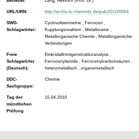
Betreuer:
Lang, Heinrich (Prof. Dr.)
URL/URN:
http://archiv.tu-chemnitz.de/pub/2010/0054
SWD-
Cyclovoltammetrie , Ferrocen ,
Schlagwörter:
Kupplungsreaktion , Metallocene ,
Metallorganische Chemie , Metallorganische
Verbindungen
Freie
Einkristallröntgenstrukturanalyse ,
Schlagwörter
Ferrocenylamide , Ferrocenylcarbonsäuren ,
(Deutsch):
heterometallisch , organometallisch
DDC-
Chemie
Sachgruppe:
Tag der
15.04.2010
mündlichen
Prüfung