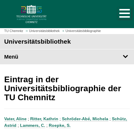
S
S
t
p
a
r
r
i
t
n
TU Chemnitz
Universitätsbibliothek
Universitätsbibliographie
s
g
Universitätsbibliothek
e
e
i
z
t
Menü
u
e
m
a
H
u
a
Eintrag in der
f
u
Universitätsbibliographie der
r
p
TU Chemnitz
u
t
f
i
e
n
n
h
Vater, Aline
;
Ritter, Kathrin
;
Schröder-Abé, Michela
;
Schütz,
a
Astrid
;
Lammers, C.
;
Roepke, S.
l