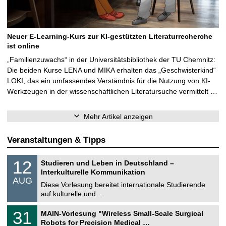
Neuer E-Learning-Kurs zur KI-gestützten Literaturrecherche
ist online
„Familienzuwachs“ in der Universitätsbibliothek der TU Chemnitz:
Die beiden Kurse LENA und MIKA erhalten das „Geschwisterkind“
LOKI, das ein umfassendes Verständnis für die Nutzung von KI-
Werkzeugen in der wissenschaftlichen Literatursuche vermittelt …
Mehr Artikel anzeigen
Veranstaltungen & Tipps
S
1
12
Studieren und Leben in Deutschland –
o
2
Interkulturelle Kommunikation
n
.
AUG
s
0
Diese Vorlesung bereitet internationale Studierende
t
8
auf kulturelle und …
i
.
g
2
T
e
3
31
MAIN-Vorlesung "Wireless Small-Scale Surgical
0
U
1
2
Robots for Precision Medical …
C