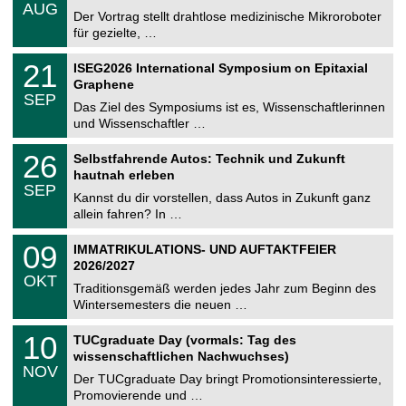
.
6
AUG
h
0
Der Vortrag stellt drahtlose medizinische Mikroroboter
e
8
für gezielte, …
m
.
n
2
T
i
2
21
ISEG2026 International Symposium on Epitaxial
0
U
t
1
2
Graphene
C
z
.
6
SEP
h
0
Das Ziel des Symposiums ist es, Wissenschaftlerinnen
e
9
und Wissenschaftler …
m
.
n
2
T
i
2
26
Selbstfahrende Autos: Technik und Zukunft
0
U
t
6
2
hautnah erleben
C
z
.
6
SEP
h
0
Kannst du dir vorstellen, dass Autos in Zukunft ganz
e
9
allein fahren? In …
m
.
n
2
T
i
0
09
IMMATRIKULATIONS- UND AUFTAKTFEIER
0
U
t
9
2
2026/2027
C
z
.
6
OKT
h
1
Traditionsgemäß werden jedes Jahr zum Beginn des
e
0
Wintersemesters die neuen …
m
.
n
2
Z
i
1
10
TUCgraduate Day (vormals: Tag des
0
e
t
0
2
wissenschaftlichen Nachwuchses)
n
z
.
6
NOV
t
1
Der TUCgraduate Day bringt Promotionsinteressierte,
r
1
Promovierende und …
u
.