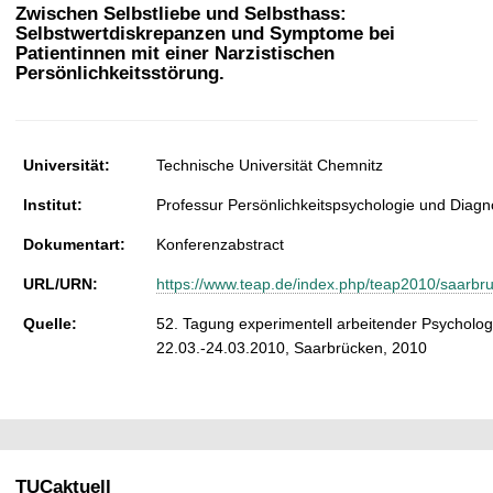
t
Zwischen Selbstliebe und Selbsthass:
Selbstwertdiskrepanzen und Symptome bei
Patientinnen mit einer Narzistischen
Persönlichkeitsstörung.
Universität:
Technische Universität Chemnitz
Institut:
Professur Persönlichkeitspsychologie und Diagn
Dokumentart:
Konferenzabstract
URL/URN:
https://www.teap.de/index.php/teap2010/saarb
Quelle:
52. Tagung experimentell arbeitender Psycholo
22.03.-24.03.2010, Saarbrücken, 2010
TUCaktuell