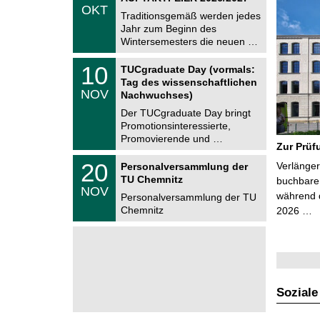
.
OKT
h
1
Traditionsgemäß werden jedes
e
0
Jahr zum Beginn des
m
.
Wintersemesters die neuen …
n
2
i
0
Z
t
1
10
2
TUCgraduate Day (vormals:
e
z
0
6
Tag des wissenschaftlichen
n
.
NOV
t
Nachwuchses)
1
r
1
Der TUCgraduate Day bringt
u
.
Promotionsinteressierte,
m
2
f
Promovierende und …
0
Zur Prüf
ü
2
r
T
6
2
20
Verlänger
Personalversammlung der
d
U
0
TU Chemnitz
e
C
buchbare 
.
NOV
n
h
während d
1
Personalversammlung der TU
w
e
1
Chemnitz
2026 …
i
m
.
s
n
2
s
i
0
e
t
2
n
z
6
s
c
h
Soziale
a
f
t