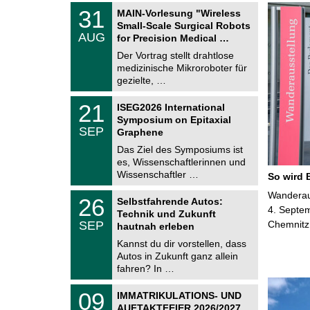
T
3
31
MAIN-Vorlesung "Wireless
U
1
Small-Scale Surgical Robots
C
.
AUG
h
for Precision Medical …
0
e
8
Der Vortrag stellt drahtlose
m
.
medizinische Mikroroboter für
n
2
i
gezielte, …
0
t
2
z
T
6
2
21
ISEG2026 International
U
1
Symposium on Epitaxial
C
.
SEP
h
Graphene
0
e
9
Das Ziel des Symposiums ist
m
.
es, Wissenschaftlerinnen und
n
2
i
Wissenschaftler …
So wird 
0
t
2
z
T
Wanderaus
6
2
26
Selbstfahrende Autos:
U
6
4. Septem
Technik und Zukunft
C
.
SEP
Chemnitz
h
hautnah erleben
0
e
9
Kannst du dir vorstellen, dass
m
.
Autos in Zukunft ganz allein
n
2
i
fahren? In …
0
t
2
z
T
6
0
09
IMMATRIKULATIONS- UND
U
9
AUFTAKTFEIER 2026/2027
C