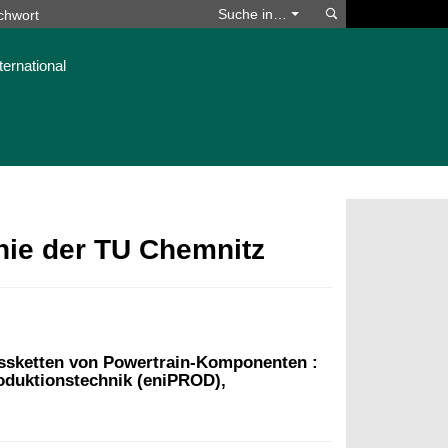
Suchen
Suche in…
ternational
phie der TU Chemnitz
essketten von Powertrain-Komponenten :
roduktionstechnik (eniPROD),