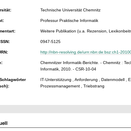
sität:
Technische Universität Chemnitz
ut:
Professur Praktische Informatik
entart:
Weitere Publikation (u.a. Rezension, Lexikonbeitra
ISSN:
0947-5125
URN:
http://nbn-resolving.de/urn:nbn:de:bsz:ch1-201
e:
Chemnitzer Informatik-Berichte. - Chemnitz : Tec
Informatik, 2010. - CSR-10-04
 Schlagwörter
IT-Unterstützung , Anforderung , Datenmodell , En
sch):
Prozessmanagement , Triebstrang
ell