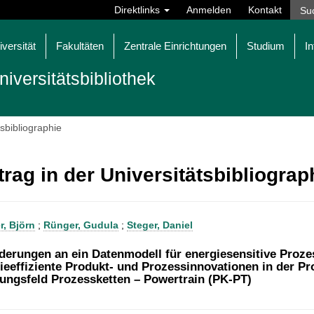
Direktlinks
Anmelden
Kontakt
iversität
Fakultäten
Zentrale Einrichtungen
Studium
In
niversitätsbibliothek
tsbibliographie
trag in der Universitätsbibliogra
r, Björn
;
Rünger, Gudula
;
Steger, Daniel
derungen an ein Datenmodell für energiesensitive Proz
ieeffiziente Produkt- und Prozessinnovationen in der P
ungsfeld Prozessketten – Powertrain (PK-PT)