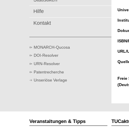
t
Univer
Hilfe
Instit
Kontakt
Dokum
ISBN/
MONARCH-Qucosa
URL/
DOI-Resolver
Quell
URN-Resolver
Patentrecherche
Freie
Unseriöse Verlage
(Deut
Veranstaltungen & Tipps
TUCaktu