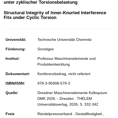
unter zyklischer Torsionsbelastung
t
Structural Integrity of Inner-Knurled Interference
Fits under Cyclic Torsion
Universität:
Technische Universität Chemnitz
Förderung:
Sonstiges
Institut:
Professur Maschinenelemente und
Produktentwicklung
Dokumentart:
Konferenzbeitrag, nicht referiert
ISBN/ISSN:
978-3-95908-579-3
Quelle:
Dresdner Maschinenelemente Kolloquium
DMK 2026. - Dresden : THELEM
Universitätsverlag, 2026, S. 332-342
Freie
Rändelpressverband , Gestaltfestigkeit ,