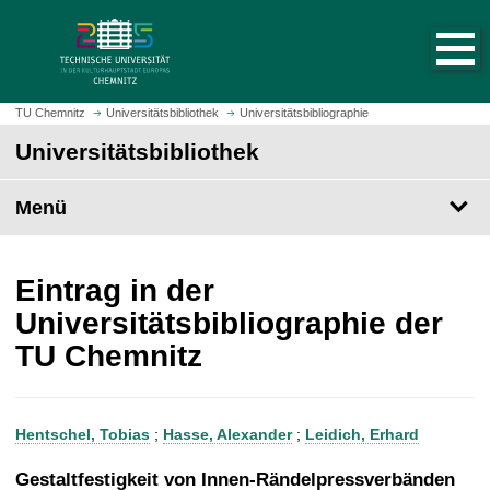
S
S
t
p
a
r
r
i
t
n
TU Chemnitz
Universitätsbibliothek
Universitätsbibliographie
s
g
Universitätsbibliothek
e
e
i
z
t
Menü
u
e
m
a
H
u
a
Eintrag in der
f
u
Universitätsbibliographie der
r
p
TU Chemnitz
u
t
f
i
e
n
n
h
Hentschel, Tobias
;
Hasse, Alexander
;
Leidich, Erhard
a
l
Gestaltfestigkeit von Innen-Rändelpressverbänden