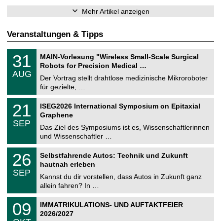
Mehr Artikel anzeigen
Veranstaltungen & Tipps
T
3
31
MAIN-Vorlesung "Wireless Small-Scale Surgical
U
1
Robots for Precision Medical …
C
.
AUG
h
0
Der Vortrag stellt drahtlose medizinische Mikroroboter
e
8
für gezielte, …
m
.
n
2
T
i
2
21
ISEG2026 International Symposium on Epitaxial
0
U
t
1
2
Graphene
C
z
.
6
SEP
h
0
Das Ziel des Symposiums ist es, Wissenschaftlerinnen
e
9
und Wissenschaftler …
m
.
n
2
T
i
2
26
Selbstfahrende Autos: Technik und Zukunft
0
U
t
6
2
hautnah erleben
C
z
.
6
SEP
h
0
Kannst du dir vorstellen, dass Autos in Zukunft ganz
e
9
allein fahren? In …
m
.
n
2
T
i
0
09
IMMATRIKULATIONS- UND AUFTAKTFEIER
0
U
t
9
2
2026/2027
C
z
.
6