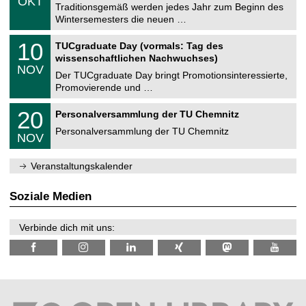
OKT
h
1
Traditionsgemäß werden jedes Jahr zum Beginn des
e
0
Wintersemesters die neuen …
m
.
n
2
Z
i
1
10
TUCgraduate Day (vormals: Tag des
0
e
t
0
2
wissenschaftlichen Nachwuchses)
n
z
.
6
NOV
t
1
Der TUCgraduate Day bringt Promotionsinteressierte,
r
1
Promovierende und …
u
.
m
2
T
f
2
20
Personalversammlung der TU Chemnitz
0
U
ü
0
2
C
r
Personalversammlung der TU Chemnitz
.
6
NOV
h
d
1
e
e
1
m
n
.
Veranstaltungskalender
n
w
2
i
i
0
t
s
2
Soziale Medien
z
s
6
e
n
Verbinde dich mit uns:
s
c
h
a
f
t
l
i