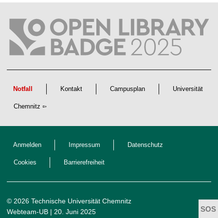
t
l
i
c
h
e
n
N
a
c
h
w
Notfall
Kontakt
Campusplan
Universität
u
c
Chemnitz
h
s
Anmelden
Impressum
Datenschutz
Cookies
Barrierefreiheit
© 2026 Technische Universität Chemnitz
Webteam-UB
| 20. Juni 2025