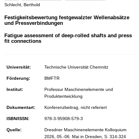
t
Schlecht, Berthold
Festigkeitsbewertung festgewalzter Wellenabsätze
und Pressverbindungen
Fatigue assessment of deep-rolled shafts and press
fit connections
Universität:
Technische Universität Chemnitz
Förderung:
BMFTR
Institut:
Professur Maschinenelemente und
Produktentwicklung
Dokumentart:
Konferenzbeitrag, nicht referiert
ISBN/ISSN:
978-3-95908-579-3
Quelle:
Dresdner Maschinenelemente Kolloquium
2026, 05.-06. Mai in Dresden, S. 314-324