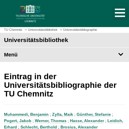
S
S
t
p
a
r
r
i
t
n
TU Chemnitz
Universitätsbibliothek
Universitätsbibliographie
s
g
Universitätsbibliothek
e
e
i
z
t
Menü
u
e
m
a
H
u
a
Eintrag in der
f
u
Universitätsbibliographie der
r
p
TU Chemnitz
u
t
f
i
e
n
n
h
Muhammedi, Benjamin
;
Zylla, Maik
;
Günther, Stefanie
;
a
Pogert, Jakob
;
Werner, Thomas
;
Hasse, Alexander
;
Leidich,
l
Erhard
;
Schlecht, Berthold
;
Brosius, Alexander