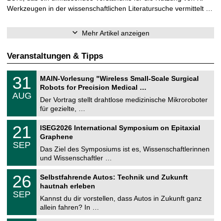
Werkzeugen in der wissenschaftlichen Literatursuche vermittelt …
Mehr Artikel anzeigen
Veranstaltungen & Tipps
T
3
31
MAIN-Vorlesung "Wireless Small-Scale Surgical
U
1
Robots for Precision Medical …
C
.
AUG
h
0
Der Vortrag stellt drahtlose medizinische Mikroroboter
e
8
für gezielte, …
m
.
n
2
T
i
2
21
ISEG2026 International Symposium on Epitaxial
0
U
t
1
2
Graphene
C
z
.
6
SEP
h
0
Das Ziel des Symposiums ist es, Wissenschaftlerinnen
e
9
und Wissenschaftler …
m
.
n
2
T
i
2
26
Selbstfahrende Autos: Technik und Zukunft
0
U
t
6
2
hautnah erleben
C
z
.
6
SEP
h
0
Kannst du dir vorstellen, dass Autos in Zukunft ganz
e
9
allein fahren? In …
m
.
n
2