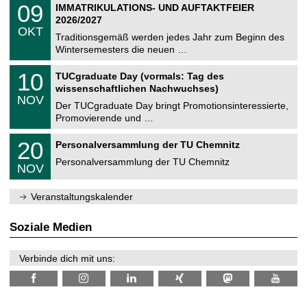
T
i
0
09
IMMATRIKULATIONS- UND AUFTAKTFEIER
0
U
t
9
2
2026/2027
C
z
.
6
OKT
h
1
Traditionsgemäß werden jedes Jahr zum Beginn des
e
0
Wintersemesters die neuen …
m
.
n
2
Z
i
1
10
TUCgraduate Day (vormals: Tag des
0
e
t
0
2
wissenschaftlichen Nachwuchses)
n
z
.
6
NOV
t
1
Der TUCgraduate Day bringt Promotionsinteressierte,
r
1
Promovierende und …
u
.
m
2
T
f
2
20
Personalversammlung der TU Chemnitz
0
U
ü
0
2
C
r
Personalversammlung der TU Chemnitz
.
6
NOV
h
d
1
e
e
1
m
n
.
Veranstaltungskalender
n
w
2
i
i
0
t
s
2
Soziale Medien
z
s
6
e
n
Verbinde dich mit uns:
s
c
h
a
f