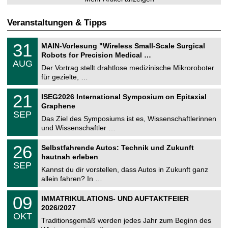
Veranstaltungen & Tipps
T
3
31
MAIN-Vorlesung "Wireless Small-Scale Surgical
U
1
Robots for Precision Medical …
C
.
AUG
h
0
Der Vortrag stellt drahtlose medizinische Mikroroboter
e
8
für gezielte, …
m
.
n
2
T
i
2
21
ISEG2026 International Symposium on Epitaxial
0
U
t
1
2
Graphene
C
z
.
6
SEP
h
0
Das Ziel des Symposiums ist es, Wissenschaftlerinnen
e
9
und Wissenschaftler …
m
.
n
2
T
i
2
26
Selbstfahrende Autos: Technik und Zukunft
0
U
t
6
2
hautnah erleben
C
z
.
6
SEP
h
0
Kannst du dir vorstellen, dass Autos in Zukunft ganz
e
9
allein fahren? In …
m
.
n
2
T
i
0
09
IMMATRIKULATIONS- UND AUFTAKTFEIER
0
U
t
9
2
2026/2027
C
z
.
6
OKT
h
1
Traditionsgemäß werden jedes Jahr zum Beginn des
e
0