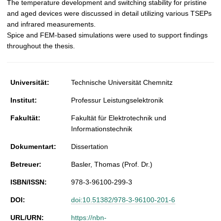
The temperature development and switching stability for pristine
and aged devices were discussed in detail utilizing various TSEPs
and infrared measurements.
Spice and FEM-based simulations were used to support findings
throughout the thesis.
Universität:
Technische Universität Chemnitz
Institut:
Professur Leistungselektronik
Fakultät:
Fakultät für Elektrotechnik und
Informationstechnik
Dokumentart:
Dissertation
Betreuer:
Basler, Thomas (Prof. Dr.)
ISBN/ISSN:
978-3-96100-299-3
DOI:
doi:10.51382/978-3-96100-201-6
URL/URN:
https://nbn-