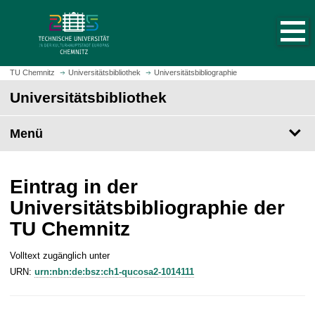
S
S
t
p
a
r
r
i
t
n
TU Chemnitz
Universitätsbibliothek
Universitätsbibliographie
s
g
Universitätsbibliothek
e
e
i
z
t
Menü
u
e
m
a
H
u
a
Eintrag in der
f
u
Universitätsbibliographie der
r
p
TU Chemnitz
u
t
f
i
e
Volltext zugänglich unter
n
n
URN:
urn:nbn:de:bsz:ch1-qucosa2-1014111
h
a
l