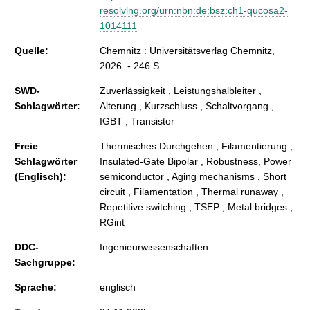
resolving.org/urn:nbn:de:bsz:ch1-qucosa2-
1014111
Quelle:
Chemnitz : Universitätsverlag Chemnitz,
2026. - 246 S.
SWD-
Zuverlässigkeit , Leistungshalbleiter ,
Schlagwörter:
Alterung , Kurzschluss , Schaltvorgang ,
IGBT , Transistor
Freie
Thermisches Durchgehen , Filamentierung ,
Schlagwörter
Insulated-Gate Bipolar , Robustness, Power
(Englisch):
semiconductor , Aging mechanisms , Short
circuit , Filamentation , Thermal runaway ,
Repetitive switching , TSEP , Metal bridges ,
RGint
DDC-
Ingenieurwissenschaften
Sachgruppe:
Sprache:
englisch