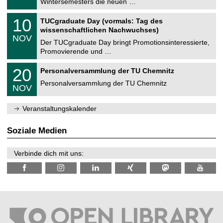
Wintersemesters die neuen …
m
.
n
2
Z
i
1
10
TUCgraduate Day (vormals: Tag des
0
e
t
0
2
wissenschaftlichen Nachwuchses)
n
z
.
6
NOV
t
1
Der TUCgraduate Day bringt Promotionsinteressierte,
r
1
Promovierende und …
u
.
m
2
T
f
2
20
Personalversammlung der TU Chemnitz
0
U
ü
0
2
C
r
Personalversammlung der TU Chemnitz
.
6
NOV
h
d
1
e
e
1
m
n
.
Veranstaltungskalender
n
w
2
i
i
0
t
s
2
Soziale Medien
z
s
6
e
n
Verbinde dich mit uns:
s
c
h
a
f
t
l
i
c