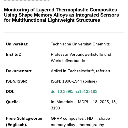
t
Monitoring of Layered Thermoplastic Composites
Using Shape Memory Alloys as Integrated Sensors
for Multifunctional Lightweight Structures
Universität:
Technische Universität Chemnitz
Institut:
Professur Verbundwerkstoffe und
Werkstoffverbunde
Dokumentart:
Artikel in Fachzeitschrift, referiert
ISBN/ISSN:
ISSN: 1996-1944 (online)
DOI:
doi:10.3390/ma18133193
Quelle:
In: Materials. - MDPI. - 18. 2025, 13,
3193
Freie Schlagwörter
GFRP composites , NDT , shape
(Englisch):
memory alloy , thermography