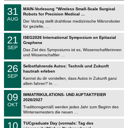
T
3
31
MAIN-Vorlesung "Wireless Small-Scale Surgical
U
1
Robots for Precision Medical …
C
.
AUG
h
0
Der Vortrag stellt drahtlose medizinische Mikroroboter
e
8
für gezielte, …
m
.
n
2
T
i
2
21
ISEG2026 International Symposium on Epitaxial
0
U
t
1
2
Graphene
C
z
.
6
SEP
h
0
Das Ziel des Symposiums ist es, Wissenschaftlerinnen
e
9
und Wissenschaftler …
m
.
n
2
T
i
2
26
Selbstfahrende Autos: Technik und Zukunft
0
U
t
6
2
hautnah erleben
C
z
.
6
SEP
h
0
Kannst du dir vorstellen, dass Autos in Zukunft ganz
e
9
allein fahren? In …
m
.
n
2
T
i
0
09
IMMATRIKULATIONS- UND AUFTAKTFEIER
0
U
t
9
2
2026/2027
C
z
.
6
OKT
h
1
Traditionsgemäß werden jedes Jahr zum Beginn des
e
0
Wintersemesters die neuen …
m
.
n
2
Z
i
1
10
TUCgraduate Day (vormals: Tag des
0
e
t
0
2