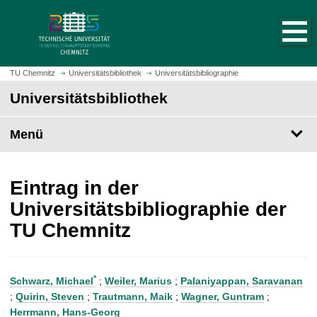
S
S
t
p
a
r
r
i
t
n
TU Chemnitz
Universitätsbibliothek
Universitätsbibliographie
s
g
Universitätsbibliothek
e
e
i
z
t
Menü
u
e
m
a
H
u
a
Eintrag in der
f
u
Universitätsbibliographie der
r
p
TU Chemnitz
u
t
f
i
e
n
n
h
*
Schwarz, Michael
;
Weiler, Marius
;
Palaniyappan, Saravanan
a
;
Quirin, Steven
;
Trautmann, Maik
;
Wagner, Guntram
;
l
Herrmann, Hans-Georg