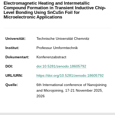
t
Electromagnetic Heating and Intermetallic
Compound Formation in Transient Inductive Chip-
Level Bonding Using SnCuSn Foil for
Microelectronic Applications
Universität:
Technische Universität Chemnitz
Institut:
Professur Umformtechnik
Dokumentart:
Konferenzabstract
DOI:
doi:10.5281/zenodo.18605792
URL/URN:
https://doi.org/10.5281/zenodo.18605792
Quelle:
6th International conference of Nanojoining
and Microjoining, 17-21 November 2025,
2026