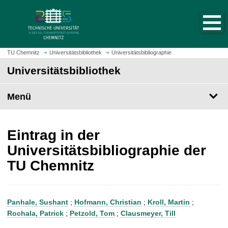
S
S
t
p
a
r
r
i
t
n
TU Chemnitz
Universitätsbibliothek
Universitätsbibliographie
s
g
Universitätsbibliothek
e
e
i
z
t
Menü
u
e
m
a
H
u
a
Eintrag in der
f
u
Universitätsbibliographie der
r
p
TU Chemnitz
u
t
f
i
e
n
n
h
Panhale, Sushant
;
Hofmann, Christian
;
Kroll, Martin
;
a
Rochala, Patrick
;
Petzold, Tom
;
Clausmeyer, Till
l