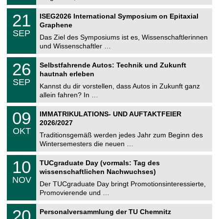
.
n
2
T
i
2
21
ISEG2026 International Symposium on Epitaxial
0
U
t
1
2
Graphene
C
z
.
6
SEP
h
0
Das Ziel des Symposiums ist es, Wissenschaftlerinnen
e
9
und Wissenschaftler …
m
.
n
2
T
i
2
26
Selbstfahrende Autos: Technik und Zukunft
0
U
t
6
2
hautnah erleben
C
z
.
6
SEP
h
0
Kannst du dir vorstellen, dass Autos in Zukunft ganz
e
9
allein fahren? In …
m
.
n
2
T
i
0
09
IMMATRIKULATIONS- UND AUFTAKTFEIER
0
U
t
9
2
2026/2027
C
z
.
6
OKT
h
1
Traditionsgemäß werden jedes Jahr zum Beginn des
e
0
Wintersemesters die neuen …
m
.
n
2
Z
i
1
10
TUCgraduate Day (vormals: Tag des
0
e
t
0
2
wissenschaftlichen Nachwuchses)
n
z
.
6
NOV
t
1
Der TUCgraduate Day bringt Promotionsinteressierte,
r
1
Promovierende und …
u
.
m
2
T
f
2
20
Personalversammlung der TU Chemnitz
0
U
ü
0