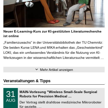
Neuer E-Learning-Kurs zur KI-gestützten Literaturrecherche
ist online
„Familienzuwachs“ in der Universitätsbibliothek der TU Chemnitz:
Die beiden Kurse LENA und MIKA erhalten das „Geschwisterkind“
LOKI, das ein umfassendes Verständnis für die Nutzung von KI-
Werkzeugen in der wissenschaftlichen Literatursuche vermittelt …
Mehr Artikel anzeigen
Veranstaltungen & Tipps
T
3
31
MAIN-Vorlesung "Wireless Small-Scale Surgical
U
1
Robots for Precision Medical …
C
.
AUG
h
0
Der Vortrag stellt drahtlose medizinische Mikroroboter
e
8
für gezielte, …
m