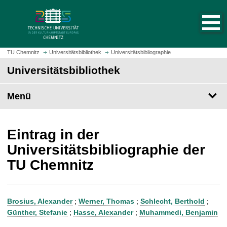
S
S
t
p
a
r
r
i
t
n
TU Chemnitz
Universitätsbibliothek
Universitätsbibliographie
s
g
Universitätsbibliothek
e
e
i
z
t
Menü
u
e
m
a
H
u
a
Eintrag in der
f
u
Universitätsbibliographie der
r
p
TU Chemnitz
u
t
f
i
e
n
n
h
Brosius, Alexander
;
Werner, Thomas
;
Schlecht, Berthold
;
a
Günther, Stefanie
;
Hasse, Alexander
;
Muhammedi, Benjamin
l