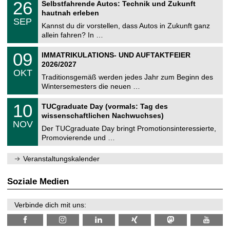
i
2
26
Selbstfahrende Autos: Technik und Zukunft
0
U
t
6
2
hautnah erleben
C
z
.
6
SEP
h
0
Kannst du dir vorstellen, dass Autos in Zukunft ganz
e
9
allein fahren? In …
m
.
n
2
T
i
0
09
IMMATRIKULATIONS- UND AUFTAKTFEIER
0
U
t
9
2
2026/2027
C
z
.
6
OKT
h
1
Traditionsgemäß werden jedes Jahr zum Beginn des
e
0
Wintersemesters die neuen …
m
.
n
2
Z
i
1
10
TUCgraduate Day (vormals: Tag des
0
e
t
0
2
wissenschaftlichen Nachwuchses)
n
z
.
6
NOV
t
1
Der TUCgraduate Day bringt Promotionsinteressierte,
r
1
Promovierende und …
u
.
m
2
f
0
Veranstaltungskalender
ü
2
r
6
d
Soziale Medien
e
n
w
Verbinde dich mit uns:
i
s
s