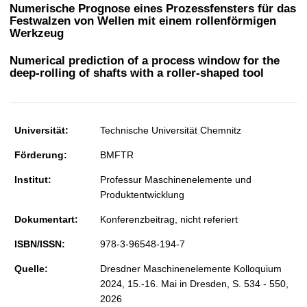
t
Numerische Prognose eines Prozessfensters für das
Festwalzen von Wellen mit einem rollenförmigen
Werkzeug
Numerical prediction of a process window for the
deep-rolling of shafts with a roller-shaped tool
Universität:
Technische Universität Chemnitz
Förderung:
BMFTR
Institut:
Professur Maschinenelemente und
Produktentwicklung
Dokumentart:
Konferenzbeitrag, nicht referiert
ISBN/ISSN:
978-3-96548-194-7
Quelle:
Dresdner Maschinenelemente Kolloquium
2024, 15.-16. Mai in Dresden, S. 534 - 550,
2026