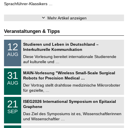
Sprachführer-Klassikers …
Mehr Artikel anzeigen
Veranstaltungen & Tipps
S
1
12
Studieren und Leben in Deutschland –
o
2
Interkulturelle Kommunikation
n
.
AUG
s
0
Diese Vorlesung bereitet internationale Studierende
t
8
auf kulturelle und …
i
.
g
2
T
e
3
31
MAIN-Vorlesung "Wireless Small-Scale Surgical
0
U
1
2
Robots for Precision Medical …
C
.
6
AUG
h
0
Der Vortrag stellt drahtlose medizinische Mikroroboter
e
8
für gezielte, …
m
.
n
2
T
i
2
21
ISEG2026 International Symposium on Epitaxial
0
U
t
1
2
Graphene
C
z
.
6
SEP
h
0
Das Ziel des Symposiums ist es, Wissenschaftlerinnen
e
9
und Wissenschaftler …
m
.
n
2
T