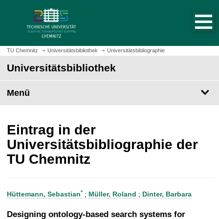
S
S
t
p
a
r
r
i
t
n
TU Chemnitz
Universitätsbibliothek
Universitätsbibliographie
s
g
Universitätsbibliothek
e
e
i
z
t
Menü
u
e
m
a
H
u
a
Eintrag in der
f
u
Universitätsbibliographie der
r
p
TU Chemnitz
u
t
f
i
e
n
n
h
*
Hüttemann, Sebastian
;
Müller, Roland
;
Dinter, Barbara
a
l
Designing ontology-based search systems for