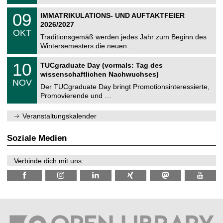
.
n
2
T
i
0
09
IMMATRIKULATIONS- UND AUFTAKTFEIER
0
U
t
9
2
2026/2027
C
z
.
6
OKT
h
1
Traditionsgemäß werden jedes Jahr zum Beginn des
e
0
Wintersemesters die neuen …
m
.
n
2
Z
i
1
10
TUCgraduate Day (vormals: Tag des
0
e
t
0
2
wissenschaftlichen Nachwuchses)
n
z
.
6
NOV
t
1
Der TUCgraduate Day bringt Promotionsinteressierte,
r
1
Promovierende und …
u
.
m
2
f
0
Veranstaltungskalender
ü
2
r
6
d
Soziale Medien
e
n
w
Verbinde dich mit uns:
i
s
s
e
n
s
c
h