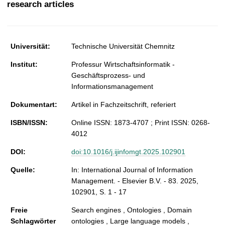
research articles
t
Universität:
Technische Universität Chemnitz
Institut:
Professur Wirtschaftsinformatik -
Geschäftsprozess- und
Informationsmanagement
Dokumentart:
Artikel in Fachzeitschrift, referiert
ISBN/ISSN:
Online ISSN: 1873-4707 ; Print ISSN: 0268-
4012
DOI:
doi:10.1016/j.ijinfomgt.2025.102901
Quelle:
In: International Journal of Information
Management. - Elsevier B.V. - 83. 2025,
102901, S. 1 - 17
Freie
Search engines , Ontologies , Domain
Schlagwörter
ontologies , Large language models ,