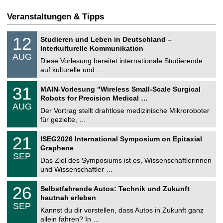
Veranstaltungen & Tipps
S
1
12
Studieren und Leben in Deutschland –
o
2
Interkulturelle Kommunikation
n
.
AUG
s
0
Diese Vorlesung bereitet internationale Studierende
t
8
auf kulturelle und …
i
.
g
2
T
e
3
31
MAIN-Vorlesung "Wireless Small-Scale Surgical
0
U
1
2
Robots for Precision Medical …
C
.
6
AUG
h
0
Der Vortrag stellt drahtlose medizinische Mikroroboter
e
8
für gezielte, …
m
.
n
2
T
i
2
21
ISEG2026 International Symposium on Epitaxial
0
U
t
1
2
Graphene
C
z
.
6
SEP
h
0
Das Ziel des Symposiums ist es, Wissenschaftlerinnen
e
9
und Wissenschaftler …
m
.
n
2
T
i
2
26
Selbstfahrende Autos: Technik und Zukunft
0
U
t
6
2
hautnah erleben
C
z
.
6
SEP
h
0
Kannst du dir vorstellen, dass Autos in Zukunft ganz
e
9
allein fahren? In …
m