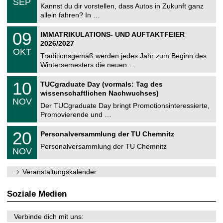
6
SEP
h
0
Kannst du dir vorstellen, dass Autos in Zukunft ganz
e
9
allein fahren? In …
m
.
n
2
T
i
0
09
IMMATRIKULATIONS- UND AUFTAKTFEIER
0
U
t
9
2
2026/2027
C
z
.
6
OKT
h
1
Traditionsgemäß werden jedes Jahr zum Beginn des
e
0
Wintersemesters die neuen …
m
.
n
2
Z
i
1
10
TUCgraduate Day (vormals: Tag des
0
e
t
0
2
wissenschaftlichen Nachwuchses)
n
z
.
6
NOV
t
1
Der TUCgraduate Day bringt Promotionsinteressierte,
r
1
Promovierende und …
u
.
m
2
T
f
2
20
Personalversammlung der TU Chemnitz
0
U
ü
0
2
C
r
Personalversammlung der TU Chemnitz
.
6
NOV
h
d
1
e
e
1
m
n
.
Veranstaltungskalender
n
w
2
i
i
0
t
s
2
Soziale Medien
z
s
6
e
n
Verbinde dich mit uns:
s