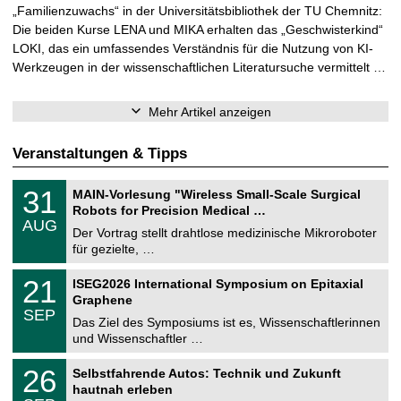
„Familienzuwachs“ in der Universitätsbibliothek der TU Chemnitz:
Die beiden Kurse LENA und MIKA erhalten das „Geschwisterkind“
LOKI, das ein umfassendes Verständnis für die Nutzung von KI-
Werkzeugen in der wissenschaftlichen Literatursuche vermittelt …
Mehr Artikel anzeigen
Veranstaltungen & Tipps
T
3
31
MAIN-Vorlesung "Wireless Small-Scale Surgical
U
1
Robots for Precision Medical …
C
.
AUG
h
0
Der Vortrag stellt drahtlose medizinische Mikroroboter
e
8
für gezielte, …
m
.
n
2
T
i
2
21
ISEG2026 International Symposium on Epitaxial
0
U
t
1
2
Graphene
C
z
.
6
SEP
h
0
Das Ziel des Symposiums ist es, Wissenschaftlerinnen
e
9
und Wissenschaftler …
m
.
n
2
T
i
2
26
Selbstfahrende Autos: Technik und Zukunft
0
U
t
6
2
hautnah erleben
C
z
.