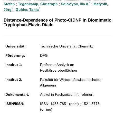
t
*
Stefan
;
Tegenkamp, Christoph
;
Solov'yov, Ilia A.
;
Matysik,
*
*
Jörg
;
Gulder, Tanja
Distance-Dependence of Photo-CIDNP in Biomimetic
Tryptophan-Flavin Diads
Universität:
Technische Universität Chemnitz
Förderung:
DFG
Institut 1:
Professur Analytik an
Festkörperoberflächen
Institut 2:
Fakultät für Wirtschaftswissenschaften
Allgemein
Dokumentart:
Artikel in Fachzeitschrift, referiert
ISBN/ISSN:
ISSN: 1433-7851 (print) ; 1521-3773
(online)