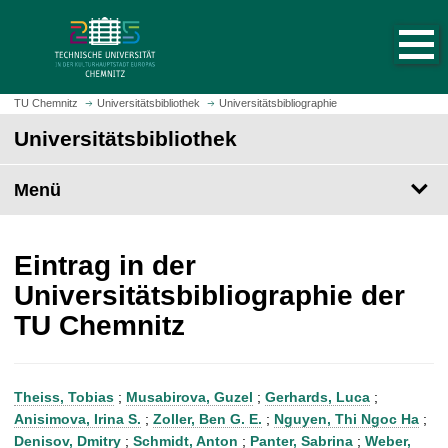
S
S
t
p
a
r
r
i
t
n
TU Chemnitz
Universitätsbibliothek
Universitätsbibliographie
s
g
Universitätsbibliothek
e
e
i
z
t
Menü
u
e
m
a
H
u
a
Eintrag in der
f
u
Universitätsbibliographie der
r
p
TU Chemnitz
u
t
f
i
e
n
n
h
Theiss, Tobias
;
Musabirova, Guzel
;
Gerhards, Luca
;
a
Anisimova, Irina S.
;
Zoller, Ben G. E.
;
Nguyen, Thi Ngoc Ha
;
l
Denisov, Dmitry
;
Schmidt, Anton
;
Panter, Sabrina
;
Weber,