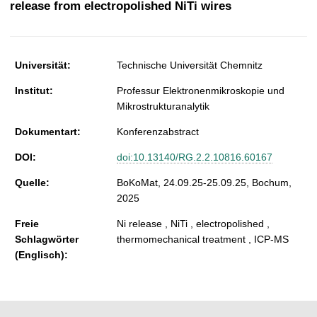
release from electropolished NiTi wires
t
Universität:
Technische Universität Chemnitz
Institut:
Professur Elektronenmikroskopie und
Mikrostrukturanalytik
Dokumentart:
Konferenzabstract
DOI:
doi:10.13140/RG.2.2.10816.60167
Quelle:
BoKoMat, 24.09.25-25.09.25, Bochum,
2025
Freie
Ni release , NiTi , electropolished ,
Schlagwörter
thermomechanical treatment , ICP-MS
(Englisch):