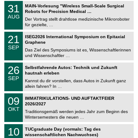
2
T
e
3
31
MAIN-Vorlesung "Wireless Small-Scale Surgical
0
U
1
2
Robots for Precision Medical …
C
.
6
AUG
h
0
Der Vortrag stellt drahtlose medizinische Mikroroboter
e
8
für gezielte, …
m
.
n
2
T
i
2
21
ISEG2026 International Symposium on Epitaxial
0
U
t
1
2
Graphene
C
z
.
6
SEP
h
0
Das Ziel des Symposiums ist es, Wissenschaftlerinnen
e
9
und Wissenschaftler …
m
.
n
2
T
i
2
26
Selbstfahrende Autos: Technik und Zukunft
0
U
t
6
2
hautnah erleben
C
z
.
6
SEP
h
0
Kannst du dir vorstellen, dass Autos in Zukunft ganz
e
9
allein fahren? In …
m
.
n
2
T
i
0
09
IMMATRIKULATIONS- UND AUFTAKTFEIER
0
U
t
9
2
2026/2027
C
z
.
6
OKT
h
1
Traditionsgemäß werden jedes Jahr zum Beginn des
e
0
Wintersemesters die neuen …
m
.
n
2
Z
i
1
10
TUCgraduate Day (vormals: Tag des
0
e
t
0
2
wissenschaftlichen Nachwuchses)
n
z
.