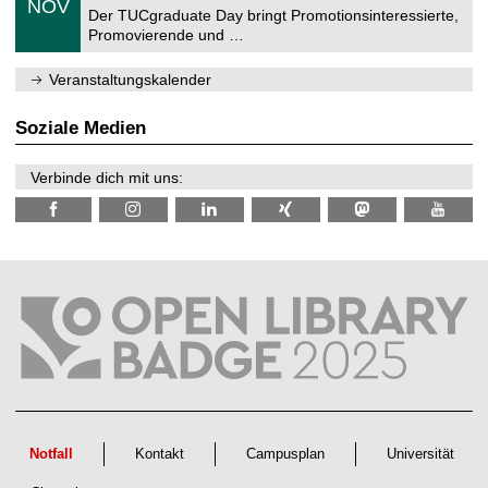
6
NOV
t
1
Der TUCgraduate Day bringt Promotionsinteressierte,
r
1
Promovierende und …
u
.
m
2
f
0
Veranstaltungskalender
ü
2
r
6
d
Soziale Medien
e
n
w
Verbinde dich mit uns:
i
s
s
e
n
s
c
h
a
f
t
l
i
c
h
e
n
Notfall
Kontakt
Campusplan
Universität
N
a