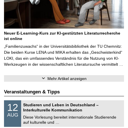
Neuer E-Learning-Kurs zur KI-gestützten Literaturrecherche
ist online
„Familienzuwachs“ in der Universitätsbibliothek der TU Chemnitz:
Die beiden Kurse LENA und MIKA erhalten das „Geschwisterkind“
LOKI, das ein umfassendes Verständnis für die Nutzung von KI-
Werkzeugen in der wissenschaftlichen Literatursuche vermittelt …
Mehr Artikel anzeigen
Veranstaltungen & Tipps
S
1
12
Studieren und Leben in Deutschland –
o
2
Interkulturelle Kommunikation
n
.
AUG
s
0
Diese Vorlesung bereitet internationale Studierende
t
8
auf kulturelle und …
i
.
g