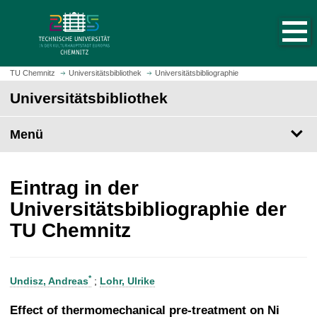
S
S
t
p
a
r
r
i
t
n
TU Chemnitz
Universitätsbibliothek
Universitätsbibliographie
s
g
Universitätsbibliothek
e
e
i
z
t
Menü
u
e
m
a
H
u
a
Eintrag in der
f
u
Universitätsbibliographie der
r
p
TU Chemnitz
u
t
f
i
e
n
n
h
*
Undisz, Andreas
;
Lohr, Ulrike
a
l
Effect of thermomechanical pre-treatment on Ni