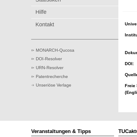
t
Hilfe
Kontakt
Univer
Instit
MONARCH-Qucosa
Dokum
DOI-Resolver
DOI:
URN-Resolver
Quell
Patentrecherche
Unseriöse Verlage
Freie
(Engl
Veranstaltungen & Tipps
TUCaktu