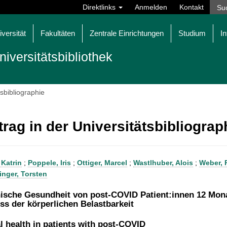
Direktlinks
Anmelden
Kontakt
iversität
Fakultäten
Zentrale Einrichtungen
Studium
In
niversitätsbibliothek
tsbibliographie
trag in der Universitätsbibliogra
 Katrin
;
Poppele, Iris
;
Ottiger, Marcel
;
Wastlhuber, Alois
;
Weber, 
inger, Torsten
ische Gesundheit von post-COVID Patient:innen 12 Monat
uss der körperlichen Belastbarkeit
l health in patients with post-COVID