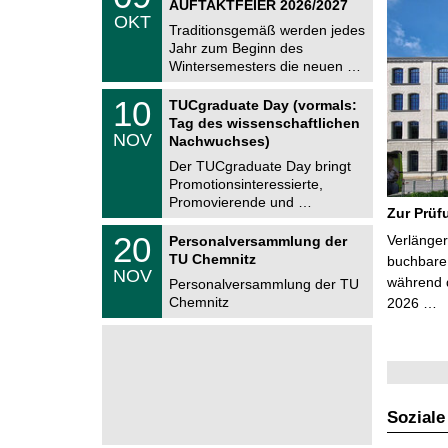
AUFTAKTFEIER 2026/2027
C
.
OKT
h
1
Traditionsgemäß werden jedes
e
0
Jahr zum Beginn des
m
.
Wintersemesters die neuen …
n
2
i
0
Z
t
1
10
2
TUCgraduate Day (vormals:
e
z
0
6
Tag des wissenschaftlichen
n
.
NOV
t
Nachwuchses)
1
r
1
Der TUCgraduate Day bringt
u
.
Promotionsinteressierte,
m
2
f
Promovierende und …
0
Zur Prüf
ü
2
r
T
6
2
20
Verlänger
Personalversammlung der
d
U
0
TU Chemnitz
e
C
buchbare 
.
NOV
n
h
während d
1
Personalversammlung der TU
w
e
1
Chemnitz
2026 …
i
m
.
s
n
2
s
i
0
e
t
2
n
z
6
s
c
h
Soziale
a
f