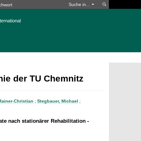
Suchen
Suche in…
ternational
phie der TU Chemnitz
Rainer-Christian
;
Stegbauer, Michael
;
e nach stationärer Rehabilitation -