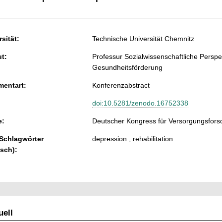
sität:
Technische Universität Chemnitz
ut:
Professur Sozialwissenschaftliche Persp
Gesundheitsförderung
entart:
Konferenzabstract
doi:10.5281/zenodo.16752338
e:
Deutscher Kongress für Versorgungsfors
 Schlagwörter
depression , rehabilitation
isch):
ell