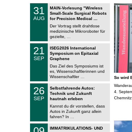
T
3
31
MAIN-Vorlesung "Wireless
U
1
Small-Scale Surgical Robots
C
.
AUG
h
for Precision Medical …
0
e
8
Der Vortrag stellt drahtlose
m
.
medizinische Mikroroboter für
n
2
i
gezielte, …
0
t
2
z
T
6
2
21
ISEG2026 International
U
1
Symposium on Epitaxial
C
.
SEP
h
Graphene
0
e
9
Das Ziel des Symposiums ist
m
.
es, Wissenschaftlerinnen und
n
2
i
Wissenschaftler …
So wird 
0
t
2
z
T
Wanderaus
6
2
26
Selbstfahrende Autos:
U
6
4. Septem
Technik und Zukunft
C
.
SEP
Chemnitz
h
hautnah erleben
0
e
9
Kannst du dir vorstellen, dass
m
.
Autos in Zukunft ganz allein
n
2
i
fahren? In …
0
t
2
z
T
6
0
09
IMMATRIKULATIONS- UND
U
9