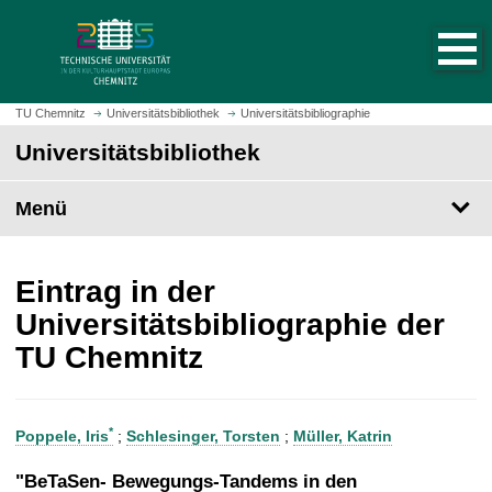
S
S
t
p
a
r
r
i
t
n
TU Chemnitz
Universitätsbibliothek
Universitätsbibliographie
s
g
Universitätsbibliothek
e
e
i
z
t
Menü
u
e
m
a
H
u
a
Eintrag in der
f
u
Universitätsbibliographie der
r
p
TU Chemnitz
u
t
f
i
e
n
n
h
*
Poppele, Iris
;
Schlesinger, Torsten
;
Müller, Katrin
a
l
"BeTaSen- Bewegungs-Tandems in den