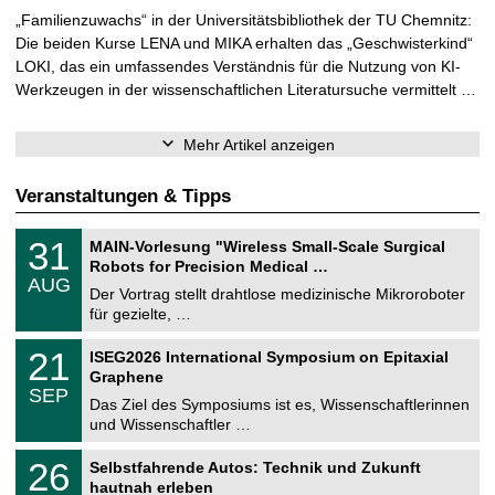
„Familienzuwachs“ in der Universitätsbibliothek der TU Chemnitz:
Die beiden Kurse LENA und MIKA erhalten das „Geschwisterkind“
LOKI, das ein umfassendes Verständnis für die Nutzung von KI-
Werkzeugen in der wissenschaftlichen Literatursuche vermittelt …
Mehr Artikel anzeigen
Veranstaltungen & Tipps
T
3
31
MAIN-Vorlesung "Wireless Small-Scale Surgical
U
1
Robots for Precision Medical …
C
.
AUG
h
0
Der Vortrag stellt drahtlose medizinische Mikroroboter
e
8
für gezielte, …
m
.
n
2
T
i
2
21
ISEG2026 International Symposium on Epitaxial
0
U
t
1
2
Graphene
C
z
.
6
SEP
h
0
Das Ziel des Symposiums ist es, Wissenschaftlerinnen
e
9
und Wissenschaftler …
m
.
n
2
T
i
2
26
Selbstfahrende Autos: Technik und Zukunft
0
U
t
6
2
hautnah erleben
C
z