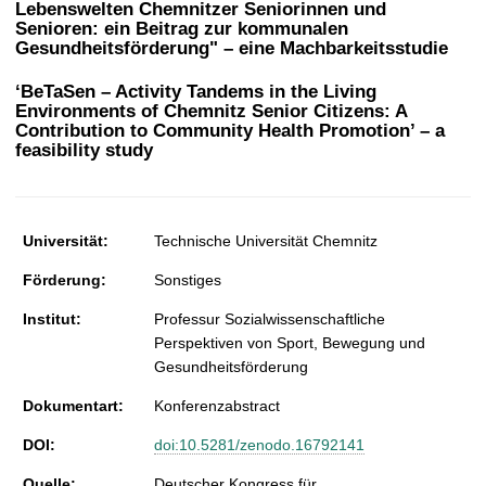
Lebenswelten Chemnitzer Seniorinnen und
t
Senioren: ein Beitrag zur kommunalen
Gesundheitsförderung" – eine Machbarkeitsstudie
‘BeTaSen – Activity Tandems in the Living
Environments of Chemnitz Senior Citizens: A
Contribution to Community Health Promotion’ – a
feasibility study
Universität:
Technische Universität Chemnitz
Förderung:
Sonstiges
Institut:
Professur Sozialwissenschaftliche
Perspektiven von Sport, Bewegung und
Gesundheitsförderung
Dokumentart:
Konferenzabstract
DOI:
doi:10.5281/zenodo.16792141
Quelle:
Deutscher Kongress für