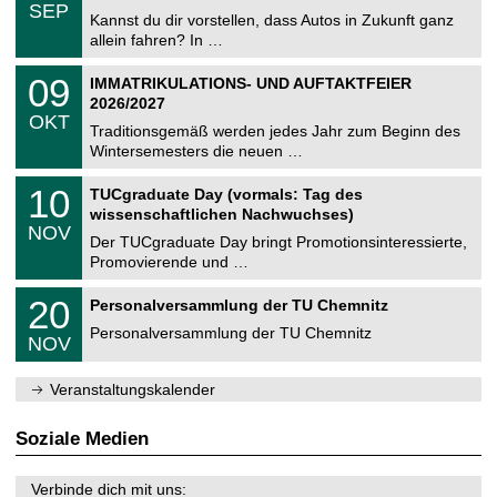
.
6
SEP
h
0
Kannst du dir vorstellen, dass Autos in Zukunft ganz
e
9
allein fahren? In …
m
.
n
2
T
i
0
09
IMMATRIKULATIONS- UND AUFTAKTFEIER
0
U
t
9
2
2026/2027
C
z
.
6
OKT
h
1
Traditionsgemäß werden jedes Jahr zum Beginn des
e
0
Wintersemesters die neuen …
m
.
n
2
Z
i
1
10
TUCgraduate Day (vormals: Tag des
0
e
t
0
2
wissenschaftlichen Nachwuchses)
n
z
.
6
NOV
t
1
Der TUCgraduate Day bringt Promotionsinteressierte,
r
1
Promovierende und …
u
.
m
2
T
f
2
20
Personalversammlung der TU Chemnitz
0
U
ü
0
2
C
r
Personalversammlung der TU Chemnitz
.
6
NOV
h
d
1
e
e
1
m
n
.
Veranstaltungskalender
n
w
2
i
i
0
t
s
2
Soziale Medien
z
s
6
e
n
Verbinde dich mit uns: