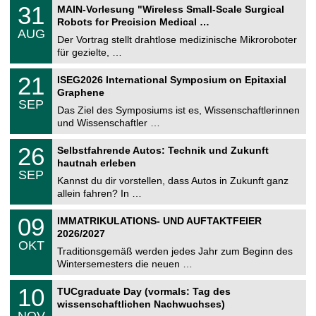
T
3
31
MAIN-Vorlesung "Wireless Small-Scale Surgical
U
1
Robots for Precision Medical …
C
.
AUG
h
0
Der Vortrag stellt drahtlose medizinische Mikroroboter
e
8
für gezielte, …
m
.
n
2
T
i
2
21
ISEG2026 International Symposium on Epitaxial
0
U
t
1
2
Graphene
C
z
.
6
SEP
h
0
Das Ziel des Symposiums ist es, Wissenschaftlerinnen
e
9
und Wissenschaftler …
m
.
n
2
T
i
2
26
Selbstfahrende Autos: Technik und Zukunft
0
U
t
6
2
hautnah erleben
C
z
.
6
SEP
h
0
Kannst du dir vorstellen, dass Autos in Zukunft ganz
e
9
allein fahren? In …
m
.
n
2
T
i
0
09
IMMATRIKULATIONS- UND AUFTAKTFEIER
0
U
t
9
2
2026/2027
C
z
.
6
OKT
h
1
Traditionsgemäß werden jedes Jahr zum Beginn des
e
0
Wintersemesters die neuen …
m
.
n
2
Z
i
1
10
TUCgraduate Day (vormals: Tag des
0
e
t
0
2
wissenschaftlichen Nachwuchses)
n
z
.
6
NOV
t