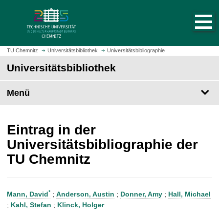
S
S
t
p
a
r
r
i
t
n
TU Chemnitz
Universitätsbibliothek
Universitätsbibliographie
s
g
Universitätsbibliothek
e
e
i
z
t
Menü
u
e
m
a
H
u
a
Eintrag in der
f
u
Universitätsbibliographie der
r
p
TU Chemnitz
u
t
f
i
e
n
n
h
*
Mann, David
;
Anderson, Austin
;
Donner, Amy
;
Hall, Michael
a
;
Kahl, Stefan
;
Klinck, Holger
l