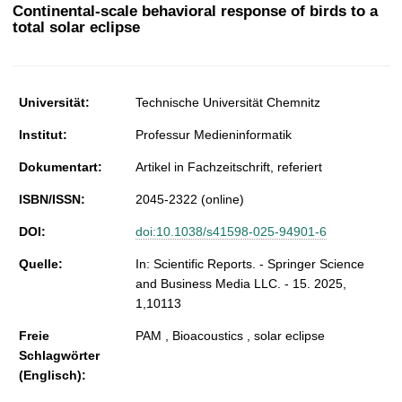
t
Continental-scale behavioral response of birds to a
total solar eclipse
Universität:
Technische Universität Chemnitz
Institut:
Professur Medieninformatik
Dokumentart:
Artikel in Fachzeitschrift, referiert
ISBN/ISSN:
2045-2322 (online)
DOI:
doi:10.1038/s41598-025-94901-6
Quelle:
In: Scientific Reports. - Springer Science
and Business Media LLC. - 15. 2025,
1,10113
Freie
PAM , Bioacoustics , solar eclipse
Schlagwörter
(Englisch):